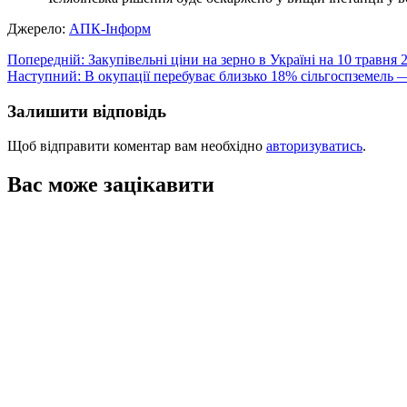
Джерело:
АПК-Інформ
Навігація
Попередній:
Закупівельні ціни на зерно в Україні на 10 травня 
Наступний:
В окупації перебуває близько 18% сільгоспземель 
записів
Залишити відповідь
Щоб відправити коментар вам необхідно
авторизуватись
.
Вас може зацікавити