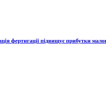
зація фертигації підвищує прибутки мало