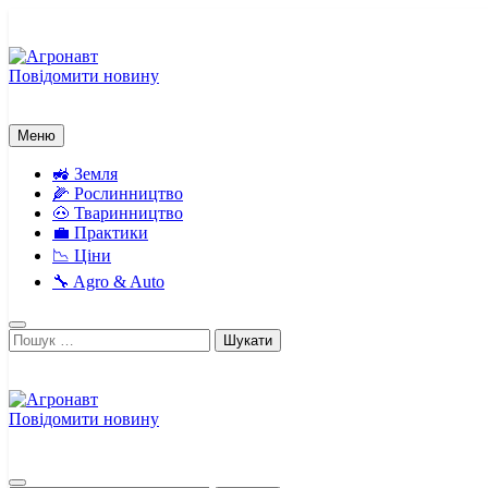
Перейти
до
вмісту
Повідомити новину
Агронавт
Новини українського агробізнесу
Меню
🚜 Земля
🌽 Рослинництво
🐽 Тваринництво
💼 Практики
📉 Ціни
🔧 Agro & Auto
Пошук:
Повідомити новину
Агронавт
Новини українського агробізнесу