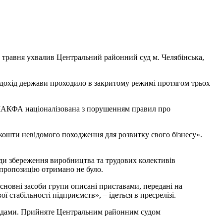
9 травня ухвалив Центральний районний суд м. Челябінська,
 дохід держави проходило в закритому режимі протягом трьох
й МАКФА націоналізована з порушенням правил про
кошти невідомого походження для розвитку свого бізнесу».
ради збереження виробництва та трудових колективів
пропозицію отримано не було.
сновні засоби групи описані приставами, передані на
стабільності підприємств», – ідеться в пресрелізі.
тодами. Прийняте Центральним районним судом