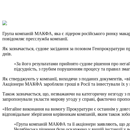
X
Copy
Link
Print
Група компаній МАКФА, яка є лідером російського ринку мака
повідомляє пресслужба компанії.
Як зазначається, судове засідання за позовом Генпрокуратури 
днів.
«За його результатами прийнято судове рішення про нег
підсудність, з грубим порушенням процесу та правил змага
Як стверджують у компанії, виходячи з поданих документів, «в
Акціонери МАКФА заробляли гроші в Росії та інвестували їх у 
Також зазначається, що, незважаючи на категоричну незгоду з 
запропонували укласти мирову угоду у справі, фактично проп
«Негайне виконання на вимогу Прокуратури є останнім у довгом
відповідальне зберігання керівникам компаній, яким також зобо
«Група компаній МАКФА та її акціонери заявляють, що 
Челябінська рішення буде оскаржено у вищій інстанції у 