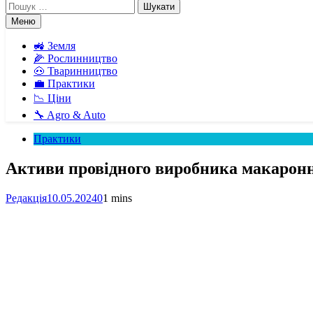
Пошук:
Меню
🚜 Земля
🌽 Рослинництво
🐽 Тваринництво
💼 Практики
📉 Ціни
🔧 Agro & Auto
Практики
Активи провідного виробника макаронни
Редакція
10.05.2024
0
1 mins
Facebook
Telegram
Viber