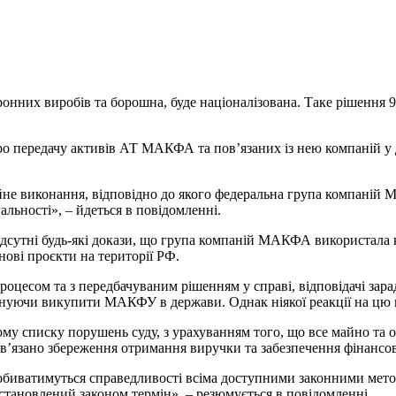
ронних виробів та борошна, буде
націоналізована. Таке рішення 
про передачу активів АТ МАКФА та пов’язаних із нею компаній у
айне виконання, відповідно до якого федеральна група компані
льності», – йдеться в повідомленні.
ідсутні будь-які докази, що група компаній МАКФА використала 
нові проєкти на території РФ.
процесом та з передбачуваним рішенням у справі, відповідачі за
онуючи викупити МАКФУ в держави. Однак ніякої реакції на цю 
у списку порушень суду, з урахуванням того, що все майно та о
в’язано збереження отримання виручки та забезпечення фінансової 
добиватимуться справедливості всіма доступними законними ме
встановлений законом термін», – резюмується в повідомленні.