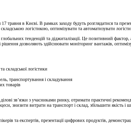
17 травня в Києві. В рамках заходу будуть розглядатися та през
складською логістикою, оптимізувати та автоматизувати логісти
глобальних тенденцій та діджиталізації. Це позитивний фактор, а
ові рішення дозволяють здійснювати моніторинг вантажів, оптимі
та складської логістики
ель, транспортування і складування
их товарів
 ділові зв’язки з учасниками ринку, отримати практичні рекоменд
еси, знизити витрати на транспорт і склад, збільшити якість і 
рів та експертів, презентації цифрових продуктів, демонстрацію 