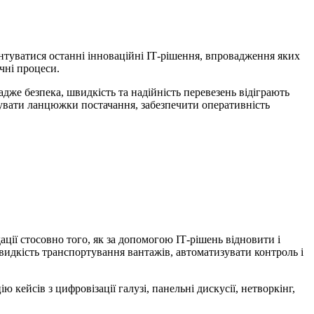
ентуватися останні інноваційні ІТ-рішення, впровадження яких
чні процеси.
дже безпека, швидкість та надійність перевезень відіграють
зувати ланцюжки постачання, забезпечити оперативність
ації стосовно того, як за допомогою ІТ-рішень відновити і
швидкість транспортування вантажів, автоматизувати контроль і
кейсів з цифровізації галузі, панельні дискусії, нетворкінг,