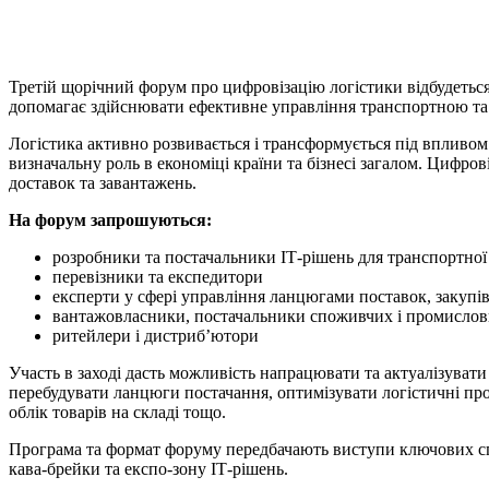
X
Copy
Link
Print
Третій щорічний форум про цифровізацію логістики відбудеться 
допомагає здійснювати ефективне управління транспортною та 
Логістика активно розвивається і трансформується під впливом 
визначальну роль в економіці країни та бізнесі загалом. Цифр
доставок та завантажень.
На форум запрошуються:
розробники та постачальники ІТ-рішень для транспортної 
перевізники та експедитори
експерти у сфері управління ланцюгами поставок, закупів
вантажовласники, постачальники споживчих і промислов
ритейлери і дистриб’ютори
Участь в заході дасть можливість напрацювати та актуалізувати
перебудувати ланцюги постачання, оптимізувати логістичні проц
облік товарів на складі тощо.
Програма та формат форуму передбачають виступи ключових спіке
кава-брейки та експо-зону ІТ-рішень.