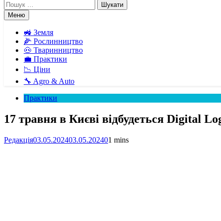
Пошук:
Меню
🚜 Земля
🌽 Рослинництво
🐽 Тваринництво
💼 Практики
📉 Ціни
🔧 Agro & Auto
Практики
17 травня в Києві відбудеться Digital Lo
Редакція
03.05.2024
03.05.2024
0
1 mins
Facebook
Telegram
Viber