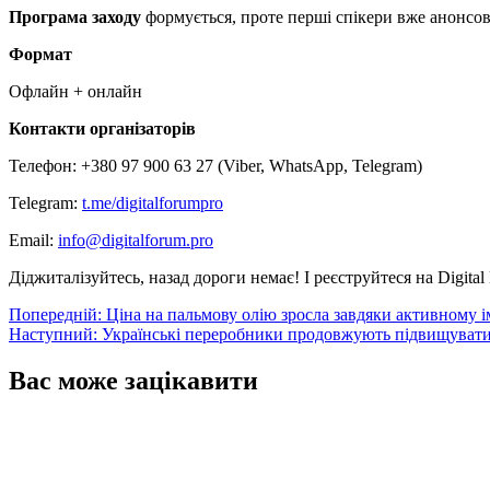
Програма заходу
формується, проте перші спікери вже анонсов
Формат
Офлайн + онлайн
Контакти організаторів
Телефон: +380 97 900 63 27 (Viber, WhatsApp, Telegram)
Telegram:
t.me/digitalforumpro
Email:
info@digitalforum.pro
Діджиталізуйтесь, назад дороги немає! І реєструйтеся на Digital 
Навігація
Попередній:
Ціна на пальмову олію зросла завдяки активному і
Наступний:
Українські переробники продовжують підвищувати
записів
Вас може зацікавити