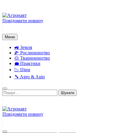
Перейти
до
вмісту
Повідомити новину
Агронавт
Новини українського агробізнесу
Меню
🚜 Земля
🌽 Рослинництво
🐽 Тваринництво
💼 Практики
📉 Ціни
🔧 Agro & Auto
Пошук:
Повідомити новину
Агронавт
Новини українського агробізнесу