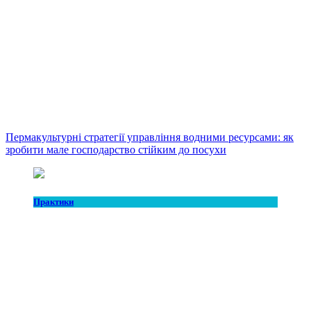
Пермакультурні стратегії управління водними ресурсами: як
зробити мале господарство стійким до посухи
Практики