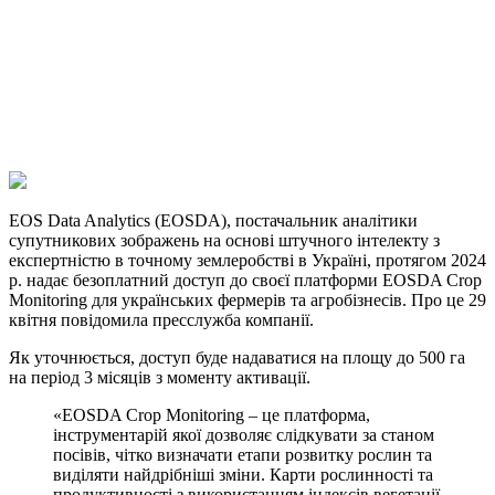
Telegram
Viber
X
Copy
Link
Print
EOS Data Analytics (EOSDA), постачальник аналітики
супутникових зображень на основі штучного інтелекту
з
експертністю в точному землеробстві в Україні, протягом 2024
р. надає безоплатний доступ до своєї платформи EOSDA Crop
Monitoring для українських фермерів та агробізнесів. Про це 29
квітня повідомила пресслужба компанії.
Як уточнюється, доступ буде надаватися на площу до 500 га
на період 3 місяців з моменту активації.
«EOSDA Crop Monitoring – це платформа,
інструментарій якої дозволяє слідкувати за станом
посівів, чітко визначати етапи розвитку рослин та
виділяти найдрібніші зміни. Карти рослинності та
продуктивності з використанням індексів вегетації