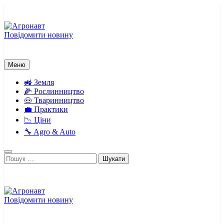
Перейти
до
вмісту
Повідомити новину
Агронавт
Новини українського агробізнесу
Меню
🚜 Земля
🌽 Рослинництво
🐽 Тваринництво
💼 Практики
📉 Ціни
🔧 Agro & Auto
Пошук:
Повідомити новину
Агронавт
Новини українського агробізнесу