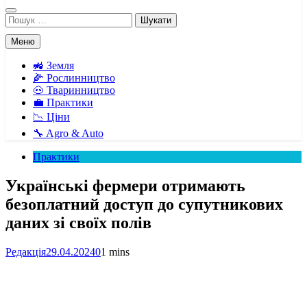
Пошук:
Меню
🚜 Земля
🌽 Рослинництво
🐽 Тваринництво
💼 Практики
📉 Ціни
🔧 Agro & Auto
Практики
Українські фермери отримають
безоплатний доступ до супутникових
даних зі своїх полів
Редакція
29.04.2024
0
1 mins
Facebook