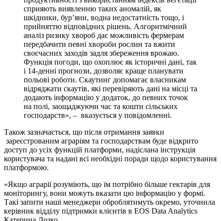
сприяють виявленню таких аномалій, як
шкідники, бур’яни, водна недостатність тощо, і
прийняттю відповідних рішень. Алгоритмічний
аналіз ризику хвороб дає можливість фермерам
передбачити певні хвороби рослин та вжити
своєчасних заходів задля збереження врожаю.
Функція погоди, що охоплює як історичні дані, так
і 14-денні прогнози, дозволяє краще планувати
польові роботи. Скаутинг допомагає власникам
відряджати скаутів, які перевіряють дані на місці та
додають інформацію у додаток, до певних точок
на полі, заощаджуючи час та кошти сільських
господарств», – вказується у повідомленні.
Також зазначається, що після отримання заявки
зареєстрованим аграріям та господарствам буде відкрито
доступ до усіх функцій платформи, надіслана інструкція
користувача та надані всі необхідні поради щодо користування
платформою.
«Якщо аграрії розуміють, що їм потрібно більше гектарів для
моніторингу, вони можуть вказати цю інформацію у формі.
Такі запити наші менеджери оброблятимуть окремо, уточнила
керівник відділу підтримки клієнтів в EOS Data Analytics
Катерина Лозко.