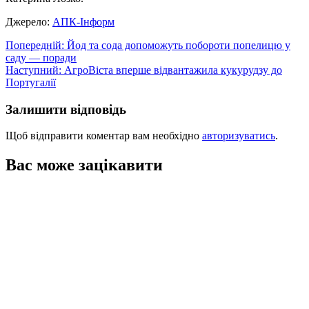
Джерело:
АПК-Інформ
Навігація
Попередній:
Йод та сода допоможуть побороти попелицю у
саду — поради
записів
Наступний:
АгроВіста вперше відвантажила кукурудзу до
Португалії
Залишити відповідь
Щоб відправити коментар вам необхідно
авторизуватись
.
Вас може зацікавити