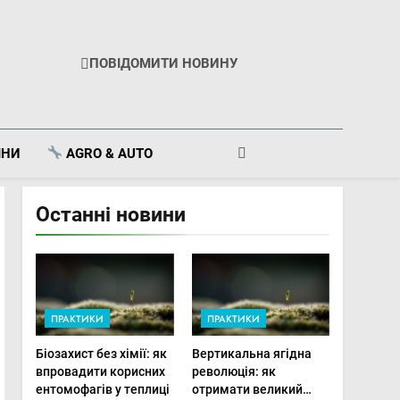
ПОВІДОМИТИ НОВИНУ
ІНИ
AGRO & AUTO
Останні новини
ПРАКТИКИ
ПРАКТИКИ
Біозахист без хімії: як
Вертикальна ягідна
впровадити корисних
революція: як
ентомофагів у теплиці
отримати великий