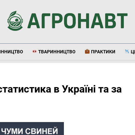
Агронавт
Новини Українського Агробізнесу
ИННИЦТВО
ТВАРИННИЦТВО
ПРАКТИКИ
Ц
статистика в Україні та за