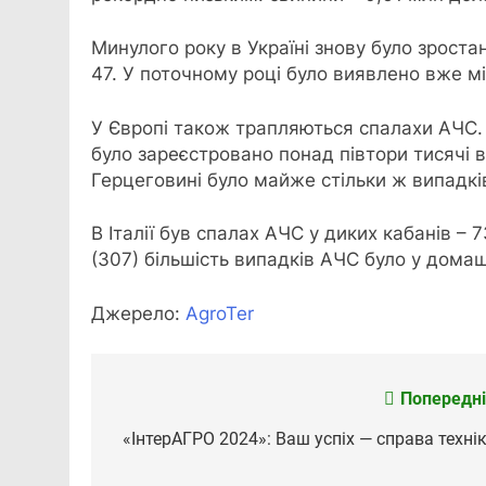
Минулого року в Україні знову було зроста
47. У поточному році було виявлено вже мі
У Європі також трапляються спалахи АЧС.
було зареєстровано понад півтори тисячі ви
Герцеговині було майже стільки ж випадкі
В Італії був спалах АЧС у диких кабанів – 73
(307) більшість випадків АЧС було у домаш
Джерело:
АgroTer
Попередні
Навігація
записів
«ІнтерАГРО 2024»: Ваш успіх — справа технік