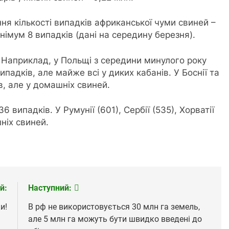
ння кількості випадків африканської чуми свиней –
німум 8 випадків (дані на середину березня).
 Наприклад, у Польщі з середини минулого року
падків, але майже всі у диких кабанів. У Боснії та
в, але у домашніх свиней.
6 випадків. У Румунії (601), Сербії (535), Хорватії
ніх свиней.
й:
Наступний:
и!
В рф не використовується 30 млн га земель,
але 5 млн га можуть бути швидко введені до