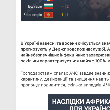
Facebook
Telegram
Viber
X
Copy
Print
Link
В Україні навесні та восени очікується зн
прогнозують у Держпродспоживслужбі. Аф
найнебезпечніших інфекційних захворюван
оскільки характеризується майже 100%-ю
Господарствам спалах АЧС завдає значних
карантину, дезінфекції та знищення навіть 
пропонує подивитися, скільки випадків АЧС