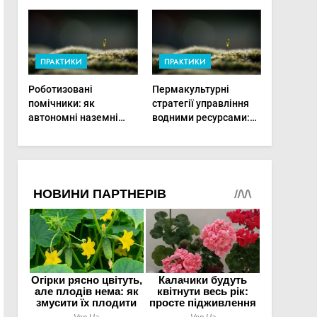
врожай на
мінімальній площі
ПРАКТИКИ
ПРАКТИКИ
Роботизовані
Пермакультурні
помічники: як
стратегії управління
автономні наземні
водними ресурсами:
платформи змінюють
як зробити мале
догляд за органічними
господарство стійким
овочами
до посухи