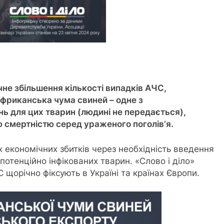
ачне збільшення кількості випадків АЧС,
риканська чума свиней – одне з
ь для цих тварин (людині не передається),
 смертністю серед ураженого поголів’я.
 економічних збитків через необхідність введення
потенційно інфікованих тварин. «Слово і діло»
 щорічно фіксують в Україні та країнах Європи.