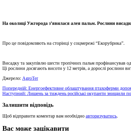
X
Copy
Link
Print
На околиці Ужгорода з’явилася алея пальм. Рослини висадил
Про це повідомляють на сторінці у соцмережі “Екорубрика”.
Висадку та закупівлю шести тропічних пальм профінансував один
Ці рослини досягають висоти у 12 метрів, а дорослі рослини в
Джерело:
АgroTer
Навігація
Попередній:
Енергоефективне облаштування птахоферми допо
Наступний:
Лишень за тиждень російські окупанти знищили пон
записів
Залишити відповідь
Щоб відправити коментар вам необхідно
авторизуватись
.
Вас може зацікавити