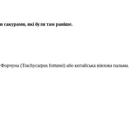
 сакурами, які були там раніше.
орчуна (Trachycarpus fortunei) або китайська віялова пальма.