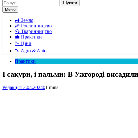
Пошук:
Меню
🚜 Земля
🌽 Рослинництво
🐽 Тваринництво
💼 Практики
📉 Ціни
🔧 Agro & Auto
Практики
І сакури, і пальми: В Ужгороді висадил
Редакція
13.04.2024
0
1 mins
Facebook
Telegram
Viber