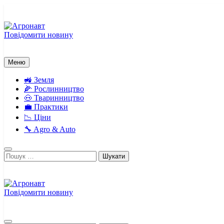
Перейти
до
вмісту
Повідомити новину
Агронавт
Новини українського агробізнесу
Меню
🚜 Земля
🌽 Рослинництво
🐽 Тваринництво
💼 Практики
📉 Ціни
🔧 Agro & Auto
Пошук:
Повідомити новину
Агронавт
Новини українського агробізнесу