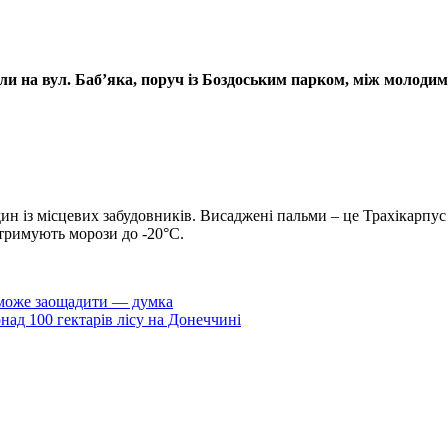
и на вул. Баб’яка, поруч із
Боздоським парком, між молодими
 із місцевих забудовників. Висаджені пальми – це Трахікарпус Ф
итримують морози до -20°C.
може заощадити — думка
ад 100 гектарів лісу на Донеччині