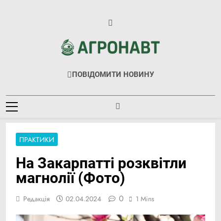
Перейти
до
вмісту
Агронавт
Новини Українського Агробізнесу
ПОВІДОМИТИ НОВИНУ
ПРАКТИКИ
На Закарпатті розквітли
магнолії (Фото)
0
Редакція
02.04.2024
1 Mins