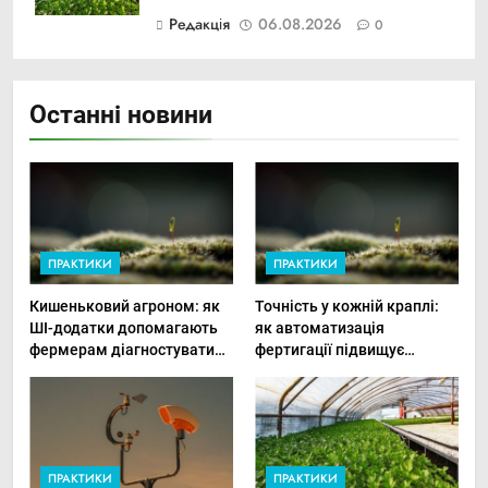
Редакція
06.08.2026
0
Останні новини
ПРАКТИКИ
ПРАКТИКИ
Кишеньковий агроном: як
Точність у кожній краплі:
ШІ-додатки допомагають
як автоматизація
фермерам діагностувати
фертигації підвищує
хвороби рослин миттєво
прибутки малого фермера
ПРАКТИКИ
ПРАКТИКИ