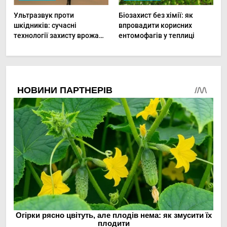
Ультразвук проти
Біозахист без хімії: як
шкідників: сучасні
впровадити корисних
технології захисту врожаю
ентомофагів у теплиці
в малих господарствах