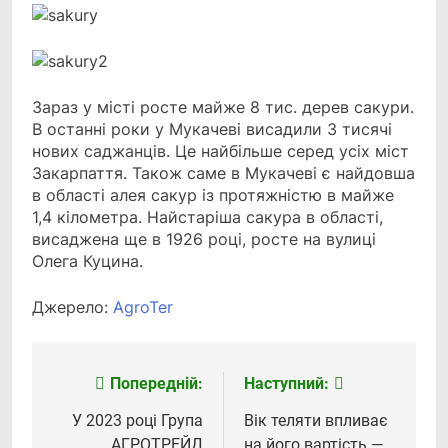
Зараз у місті росте майже 8 тис. дерев сакури.
В останні роки у Мукачеві висадили 3 тисячі
нових саджанців. Це найбільше серед усіх міст
Закарпаття. Також саме в Мукачеві є найдовша
в області алея сакур із протяжністю в майже
1,4 кілометра. Найстаріша сакура в області,
висаджена ще в 1926 році, росте на вулиці
Олега Куцина.
Джерело:
АgroTer
Попередній:
Наступний:
Навігація
записів
У 2023 році Група
Вік теляти впливає
АГРОТРЕЙД
на його вартість —