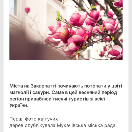
Facebook
Telegram
Viber
X
Copy
Print
Link
Міста на Закарпатті починають потопати у цвіті
магнолії і сакури. Саме в цей весняний період
регіон приваблює тисячі туристів зі всієї
України.
Перші фото квітучих
дерев опублікувала Мукачівська міська рада.