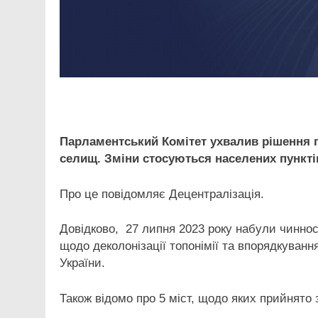
Facebook
Telegram
Viber
X
Copy
Print
Link
Парламентський Комітет ухвалив рішення пр
селищ. Зміни стосуються населених пунктів
Про це повідомляє Децентралізація.
Довідково, 27 липня 2023 року набули чинност
щодо деколонізації топонімії та впорядкуванн
України.
Також відомо про 5 міст, щодо яких прийнято 