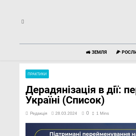
Перейти
до
вмісту
🚜 ЗЕМЛЯ
🌽 РОС
ПРАКТИКИ
Дерадянізація в дії: 
Україні (Список)
0
Редакція
28.03.2024
1 Mins