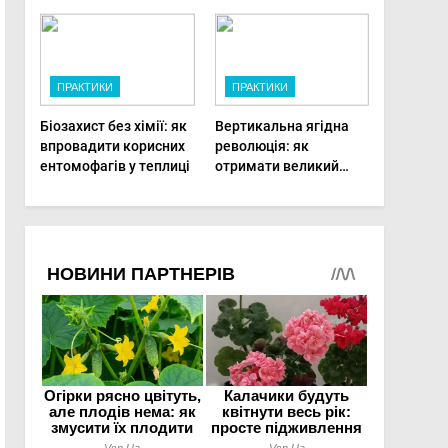
фертигації підвищує
врожаю в малих
прибутки малого
господарствах
фермера
ПРАКТИКИ
ПРАКТИКИ
Біозахист без хімії: як
Вертикальна ягідна
впровадити корисних
революція: як
ентомофагів у теплиці
отримати великий
врожай на
мінімальній площі