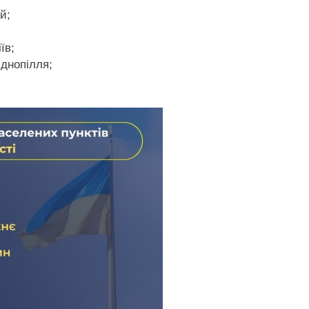
й;
їв;
днопілля;