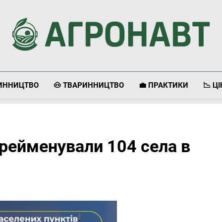
Агронавт
Новини Українського Агробізнесу
ЛИННИЦТВО
🐽 ТВАРИННИЦТВО
💼 ПРАКТИКИ
📉 Ц
перейменували 104 села в