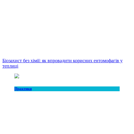
Біозахист без хімії: як впровадити корисних ентомофагів у
теплиці
Практики