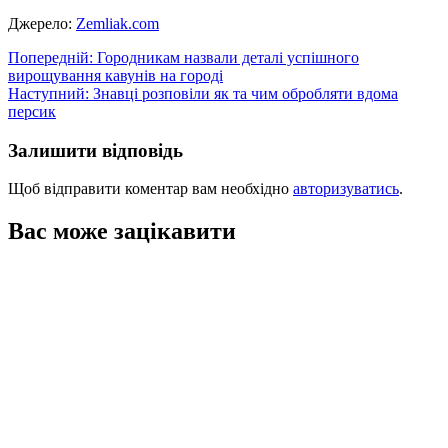
Джерело:
Zemliak.com
Навігація
Попередній:
Городникам назвали деталі успішного
вирощування кавунів на городі
записів
Наступний:
Знавці розповіли як та чим обробляти вдома
персик
Залишити відповідь
Щоб відправити коментар вам необхідно
авторизуватись
.
Вас може зацікавити