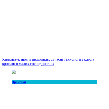
Ультразвук проти шкідників: сучасні технології захисту
врожаю в малих господарствах
Практики