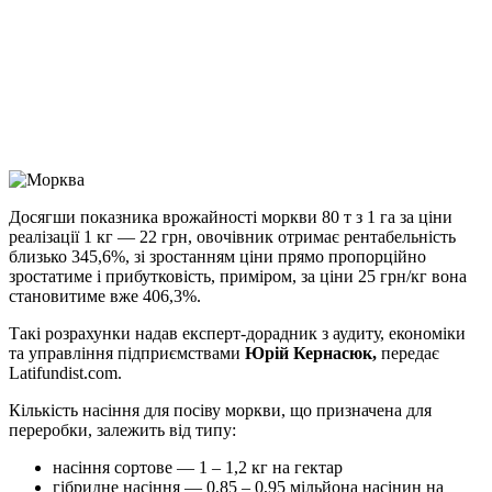
Telegram
Viber
X
Copy
Link
Print
Досягши показника врожайності моркви 80 т з 1 га за ціни
реалізації 1 кг — 22 грн, овочівник
отримає рентабельність
близько 345,6%, зі зростанням ціни прямо пропорційно
зростатиме і прибутковість, приміром, за ціни 25 грн/кг вона
становитиме вже 406,3%.
Такі розрахунки надав експерт-дорадник з аудиту, економіки
та управління підприємствами
Юрій Кернасюк,
передає
Latifundist.com.
Кількість насіння для посіву моркви, що призначена для
переробки, залежить від типу:
насіння сортове — 1 – 1,2 кг на гектар
гібридне насіння — 0,85 – 0,95 мільйона насінин на