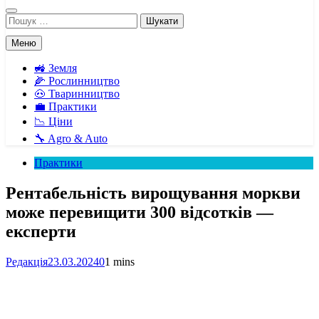
Пошук:
Меню
🚜 Земля
🌽 Рослинництво
🐽 Тваринництво
💼 Практики
📉 Ціни
🔧 Agro & Auto
Практики
Рентабельність вирощування моркви
може перевищити 300 відсотків —
експерти
Редакція
23.03.2024
0
1 mins
Facebook