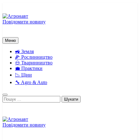
Перейти
до
вмісту
Повідомити новину
Агронавт
Новини українського агробізнесу
Меню
🚜 Земля
🌽 Рослинництво
🐽 Тваринництво
💼 Практики
📉 Ціни
🔧 Agro & Auto
Пошук:
Повідомити новину
Агронавт
Новини українського агробізнесу