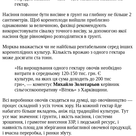
гектар.
Насіння повинне бути висіяне в ґрунт на глибину не більше 2
сантиметрів. Щоб коренеплоди вийшли приблизно
однаковими за величиною, фахівці рекомендують
використовувати сівалку точного висіву, за допомогою якої
насіння буде рівномірно розподілятися в ґрунті.
Морква вважається чи не найбільш рентабельним серед інших
коренеплідних культур. Кількість врожаю з одного гектара
може досягати ста тонн.
«На вирощування одного гектару овочів необхідно
витрати в середньому 120-150 тис. грн. Є
культури, на яких ця сума доходить до 200 тис
грн», — коментує
Михайло Золотарьов
керівник
сільгоспкооперативу «Вітязь» з Харківщини.
Всі виробники овочів сходяться на думці, що овочівництво —
процес складний з усіх точок зору. На кожний гектар йде
набагато більше вкладень, аніж під традиційні культури. Тут
усе має значення: і ґрунти, і якість насіння, і системи
зрошення, і грамотне внесення ЗЗР, і людський ресурс, і
наявність площ для зберігання вибагливої овочевої продукції,
і вчасна переробка, і ринки збуту.