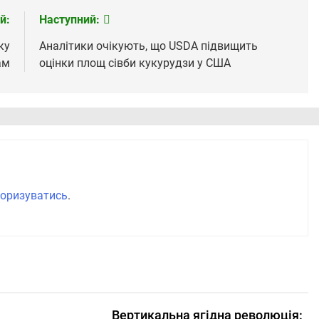
й:
Наступний:
ку
Аналітики очікують, що USDA підвищить
ам
оцінки площ сівби кукурудзи у США
оризуватись
.
Вертикальна ягідна революція: