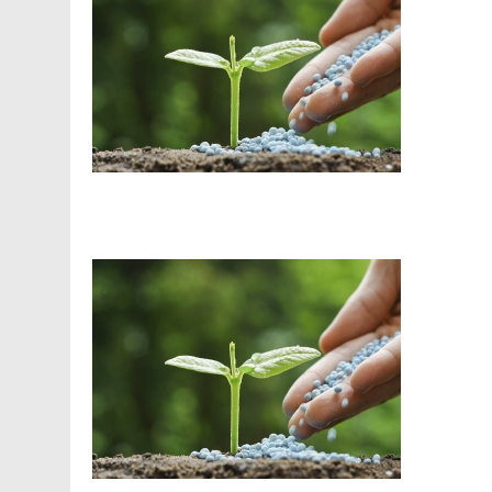
Facebook
Telegram
Viber
X
Copy
Print
Link