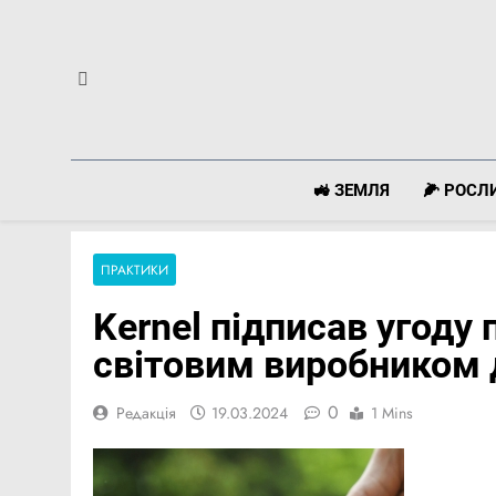
Перейти
до
вмісту
🚜 ЗЕМЛЯ
🌽 РОС
ПРАКТИКИ
Kernel підписав угоду
світовим виробником
0
Редакція
19.03.2024
1 Mins