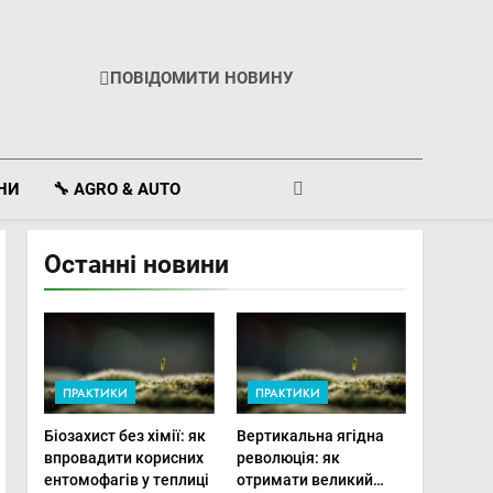
ПОВІДОМИТИ НОВИНУ
ІНИ
🔧 AGRO & AUTO
Останні новини
ПРАКТИКИ
ПРАКТИКИ
Біозахист без хімії: як
Вертикальна ягідна
впровадити корисних
революція: як
ентомофагів у теплиці
отримати великий