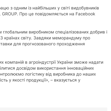
рацю з одним із найбільших у світі видобувників
L GROUP. Про це повідомляється на Facebook
им глобальним виробником спеціалізованих добрив і
13 країнах світу. Завдяки меморандуму про
оставки для прогнозованого проходження
их компаній в агроіндустрії України зможе надати
ілитися досвідом використання інноваційних
онтролюємо логістику від виробника до наших
сть у якості продукції», – вказується у