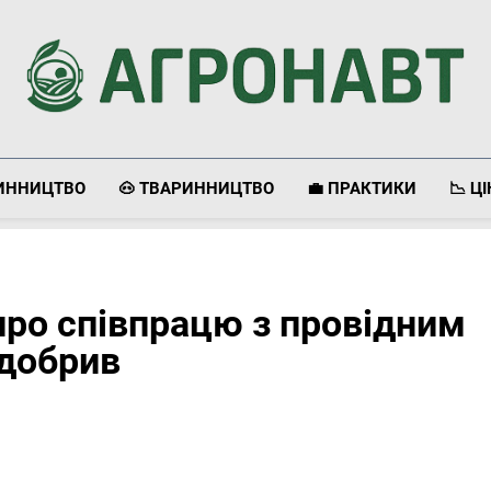
Агронавт
Новини Українського Агробізнесу
ЛИННИЦТВО
🐽 ТВАРИННИЦТВО
💼 ПРАКТИКИ
📉 Ц
 про співпрацю з провідним
 добрив