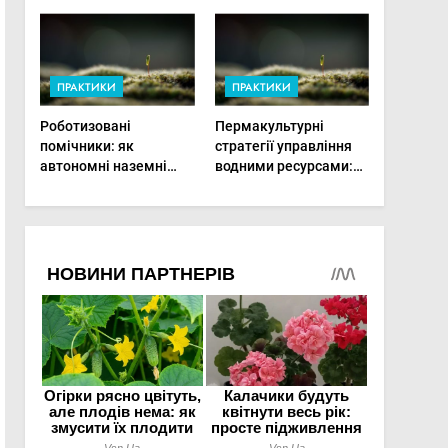
врожай на
мінімальній площі
ПРАКТИКИ
ПРАКТИКИ
Роботизовані
Пермакультурні
помічники: як
стратегії управління
автономні наземні
водними ресурсами:
платформи змінюють
як зробити мале
догляд за органічними
господарство стійким
овочами
до посухи