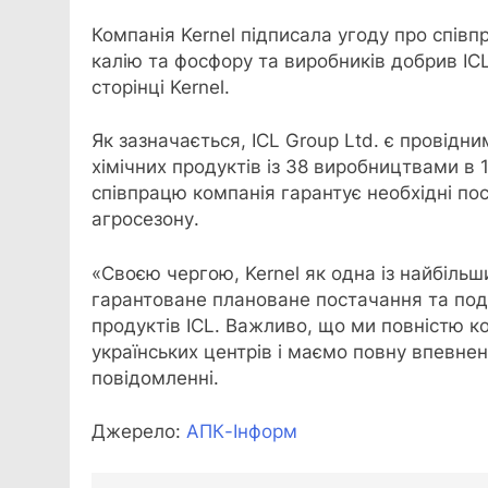
Компанія Kernel підписала угоду про співп
калію
та фосфору та виробників добрив IC
сторінці Kernel.
Як зазначається, ICL Group Ltd. є провідн
хімічних продуктів із 38 виробництвами в 
співпрацю компанія гарантує необхідні п
агросезону.
«Своєю чергою, Kernel як одна із найбільш
гарантоване плановане постачання та под
продуктів ICL. Важливо, що ми повністю к
українських центрів і маємо повну впевнені
повідомленні.
Джерело:
АПК-Інформ