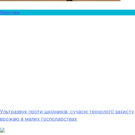
Практики
Ультразвук проти шкідників: сучасні технології захисту
врожаю в малих господарствах