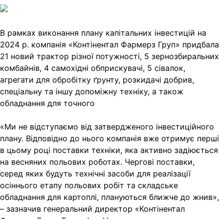
Link
Print
В рамках виконання плану капітальних інвестицій на
2024 р. компанія «Контінентал Фармерз
Груп» придбала
21 новий трактор різної потужності, 5 зернозбиральних
комбайнів, 4 самохідні обприскувачі, 5 сівалок,
агрегати для обробітку ґрунту, розкидачі добрив,
спеціальну та іншу допоміжну техніку, а також
обладнання для точного
«Ми не відступаємо від затвердженого інвестиційного
плану. Відповідно до нього компанія вже отримує перші
в цьому році поставки техніки, яка активно задіюється
на весняних польових роботах. Чергові поставки,
серед яких будуть технічні засоби для реалізації
осіннього етапу польових робіт та складське
обладнання для картоплі, плануються ближче до жнив»,
– зазначив генеральний директор «Контінентал