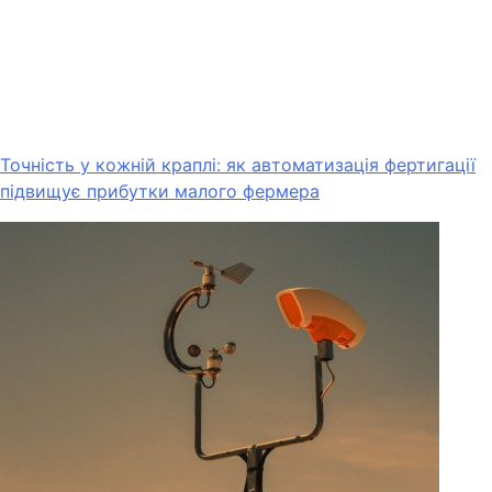
Точність у кожній краплі: як автоматизація фертигації
підвищує прибутки малого фермера