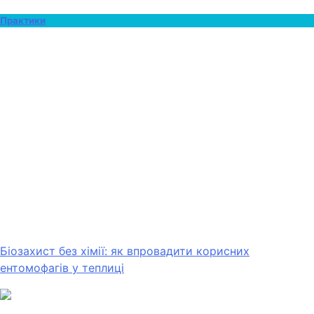
Практики
Біозахист без хімії: як впровадити корисних
ентомофагів у теплиці