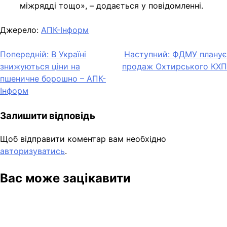
міжрядді тощо», – додається у повідомленні.
Джерело:
АПК-Інформ
Навігація
Попередній:
В Україні
Наступний:
ФДМУ планує
знижуються ціни на
продаж Охтирського КХП
записів
пшеничне борошно – АПК-
Інформ
Залишити відповідь
Щоб відправити коментар вам необхідно
авторизуватись
.
Вас може зацікавити