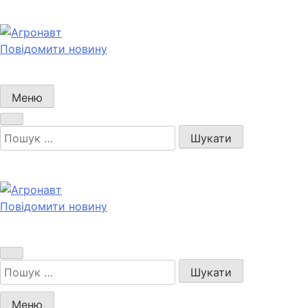
Перейти
до
вмісту
Повідомити новину
Агронавт
Новини українського агробізнесу
Меню
Пошук:
Повідомити новину
Агронавт
Новини українського агробізнесу
Пошук:
Меню