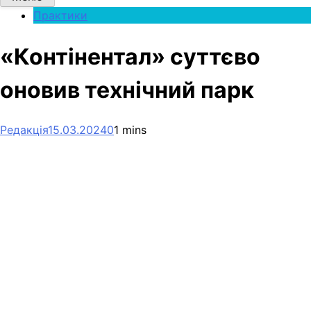
Практики
«Контінентал» суттєво
оновив технічний парк
Редакція
15.03.2024
0
1 mins
Facebook
Telegram
Viber
X
Copy