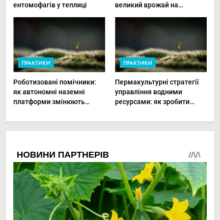
ентомофагів у теплиці
великий врожай на
мінімальній площі
ПРАКТИКИ
ПРАКТИКИ
Роботизовані помічники:
Пермакультурні стратегії
як автономні наземні
управління водними
платформи змінюють
ресурсами: як зробити
догляд за органічними
мале господарство стійким
овочами
до посухи