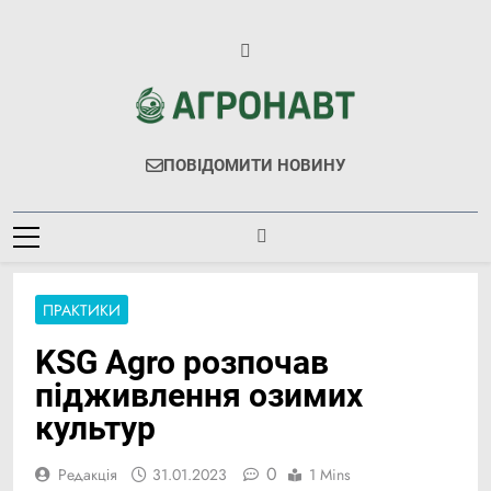
Перейти
до
вмісту
Агронавт
Новини Українського Агробізнесу
ПОВІДОМИТИ НОВИНУ
ПРАКТИКИ
KSG Agro розпочав
підживлення озимих
культур
0
Редакція
31.01.2023
1 Mins