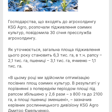
Господарства, що входять до агрохолдингу
KSG Agro, розпочали підживлення озимих
культур,
повідомила 30 січня пресслужба
агрохолдингу.
Як уточнюється, загальна площа підживлення
цього року становить 6,3 тис. га, в т.ч. рапсу –
2,1 тис. га, пшениці – 3,1 тис. га, ячменю – 1,1
тис. га.
«В цьому році ми здійснили оптимізацію
посівних площ озимих культур. В результаті у
порівнянні з попереднім періодом площі під
рапсом збільшено у 2,6 рази – з 800 га до 2100
га, а площі пшениці зменшені», – зазначив
керівник рослинницького дивізіону KSG Agro
Дмитро Ємельченко.