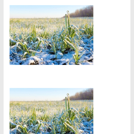
Facebook
Telegram
Viber
X
Copy
Print
Link