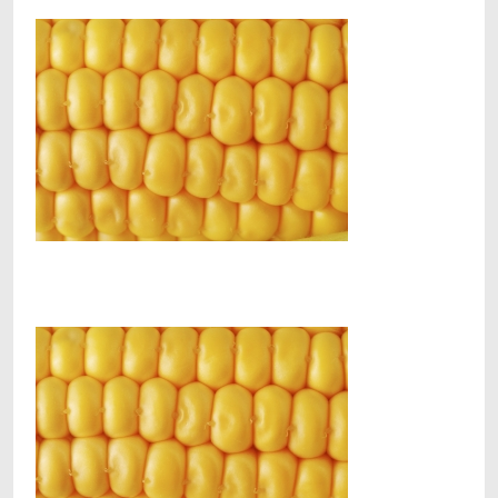
Facebook
Telegram
Viber
X
Copy
Print
Link