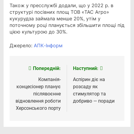
Також у пресслужбі додали, що у 2022 р. в
структурі посівних площ ТОВ «ТАС Агро»
кукурудза займала менше 20%, утім у
поточному році планується збільшити площі під
цією культурою до 30%.
Джерело:
АПК-Інформ
Попередній:
Наступний:
Навігація
записів
Компанія-
Аспірин діє на
концесіонер планує
розсаду як
післявоєнне
стимулятор та
відновлення роботи
добриво — поради
Херсонського порту