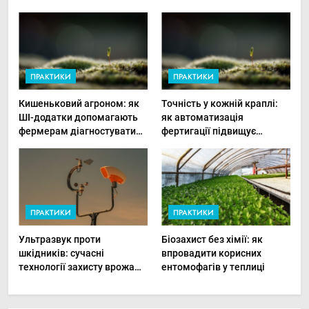
ПРАКТИКИ
ПРАКТИКИ
Кишеньковий агроном: як
Точність у кожній краплі:
ШІ-додатки допомагають
як автоматизація
фермерам діагностувати
фертигації підвищує
хвороби рослин миттєво
прибутки малого фермера
ПРАКТИКИ
ПРАКТИКИ
Ультразвук проти
Біозахист без хімії: як
шкідників: сучасні
впровадити корисних
технології захисту врожаю
ентомофагів у теплиці
в малих господарствах