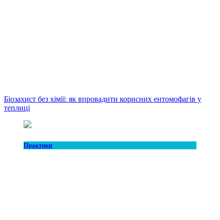
Біозахист без хімії: як впровадити корисних ентомофагів у
теплиці
Практики