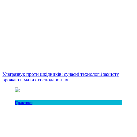
Ультразвук проти шкідників: сучасні технології захисту
врожаю в малих господарствах
Практики