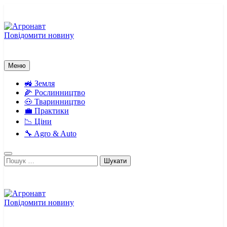
Перейти
до
вмісту
Повідомити новину
Агронавт
Новини українського агробізнесу
Меню
🚜 Земля
🌽 Рослинництво
🐽 Тваринництво
💼 Практики
📉 Ціни
🔧 Agro & Auto
Пошук:
Повідомити новину
Агронавт
Новини українського агробізнесу