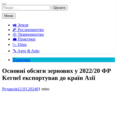
Пошук:
Меню
🚜 Земля
🌽 Рослинництво
🐽 Тваринництво
💼 Практики
📉 Ціни
🔧 Agro & Auto
Практики
Основні обсяги зернових у 2022/20 ФР
Kernel експортував до країн Азії
Редакція
12.03.2024
0
1 mins
Facebook
Telegram