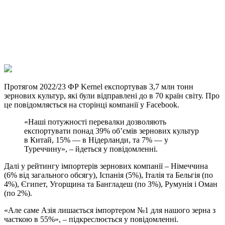
Viber
X
Copy
Link
Print
Протягом 2022/23 ФР Kernel експортував 3,7 млн тонн
зернових культур, які були відправлені до в 70
країн світу. Про
це повідомляється на сторінці компанії у Facebook.
«Наші потужності перевалки дозволяють
експортувати понад 39% об’ємів зернових культур
в Китай, 15% — в Нідерланди, та 7% — у
Туреччину», – йдеться у повідомленні.
Далі у рейтингу імпортерів зернових компанії – Німеччина
(6% від загального обсягу), Іспанія (5%), Італія та Бельгія (по
4%), Єгипет, Угорщина та Бангладеш (по 3%), Румунія і Оман
(по 2%).
«Але саме Азія лишається імпортером №1 для нашого зерна з
часткою в 55%», – підкреслюється у повідомленні.