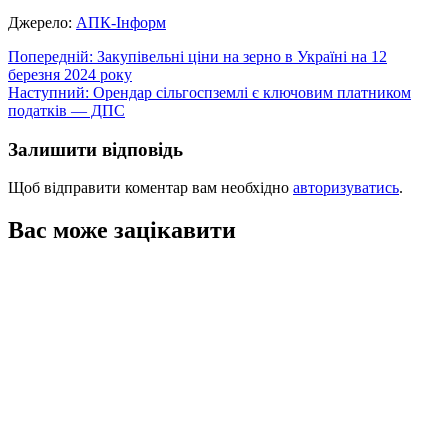
Джерело:
АПК-Інформ
Навігація
Попередній:
Закупівельні ціни на зерно в Україні на 12
березня 2024 року
записів
Наступний:
Орендар сільгоспземлі є ключовим платником
податків — ДПС
Залишити відповідь
Щоб відправити коментар вам необхідно
авторизуватись
.
Вас може зацікавити