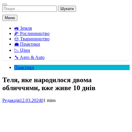
Пошук:
Меню
🚜 Земля
🌽 Рослинництво
🐽 Тваринництво
💼 Практики
📉 Ціни
🔧 Agro & Auto
Практики
Теля, яке народилося двома
обличчями, вже живе 10 днів
Редакція
12.03.2024
0
1 mins
Facebook
Telegram