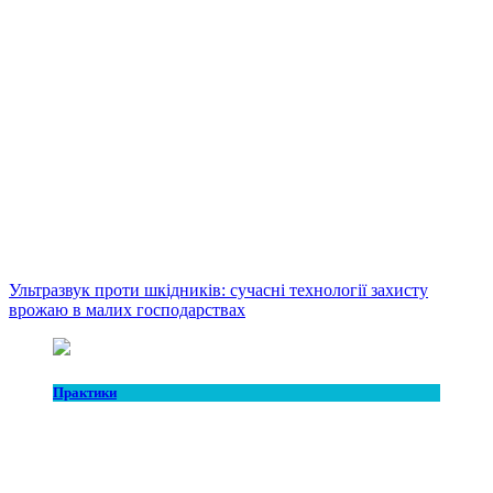
Ультразвук проти шкідників: сучасні технології захисту
врожаю в малих господарствах
Практики