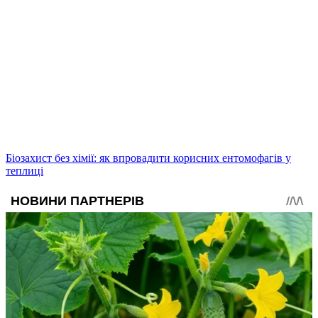
Біозахист без хімії: як впровадити корисних ентомофагів у
теплиці