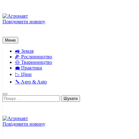
Перейти
до
вмісту
Повідомити новину
Агронавт
Новини українського агробізнесу
Меню
🚜 Земля
🌽 Рослинництво
🐽 Тваринництво
💼 Практики
📉 Ціни
🔧 Agro & Auto
Пошук:
Повідомити новину
Агронавт
Новини українського агробізнесу