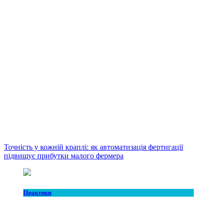
Точність у кожній краплі: як автоматизація фертигації
підвищує прибутки малого фермера
Практики