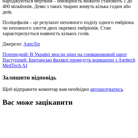
народжуються мертвим – ймовірність вижити становить 1 до
400 мільйонів. Деякі з таких тварин живуть кілька годин або
днів.
Поліцефалія – це результат неповного поділу одного ембріона
чи неповного злиття двох окремих ембріонів. Стан
характеризується наявність кількох голів.
Джерело:
АgroTer
Навігація
Попередній:
В Україні зросли ціни на соняшниковий шрот
Наступний:
Британські фахівці проведуть воркшопи з Agritech
записів
MedTech AI
Залишити відповідь
Щоб відправити коментар вам необхідно
авторизуватись
.
Вас може зацікавити