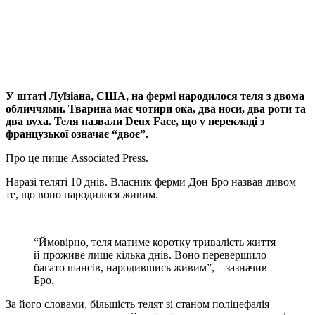
Viber
X
Copy
Link
Print
У штаті Луїзіана, США, на фермі народилося теля з двома
обличчями. Тварина має чотири ока, два
носи, два роти та
два вуха. Теля назвали Deux Face, що у перекладі з
французької означає “двоє”.
Про це пише Associated Press.
Наразі теляті 10 днів. Власник ферми Дон Бро назвав дивом
те, що воно народилося живим.
“Ймовірно, теля матиме коротку тривалість життя
й проживе лише кілька днів. Воно перевершило
багато шансів, народившись живим”, – зазначив
Бро.
За його словами, більшість телят зі станом поліцефалія