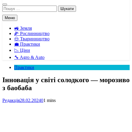
Пошук:
Меню
🚜 Земля
🌽 Рослинництво
🐽 Тваринництво
💼 Практики
📉 Ціни
🔧 Agro & Auto
Практики
Інновація у світі солодкого — морозиво
з баобаба
Редакція
28.02.2024
0
1 mins
Facebook
Telegram