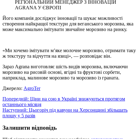
РЕГІОНАЛЬНИЙ МЕНЕДЖЕР З ІННОВАЦІЙ
AGRANA У ЄВРОПІ
Його компанія досліджує інновації та шукає можливості
створення найкращої текстури для веганського морозива, яка
може максимально імітувати звичайне морозиво на ринку.
«Ми хочемо імітувати м’яке молочне морозиво, отримати таку
ж текстуру та відчуття на язиці», — розповідає він.
Зараз Agrana виготовляє шість видів морозива, включаючи
морозиво на рисовій основі, ягідні та фруктові сорбети,
наприклад, малинове морозиво та морозиво із граната.
Джерело:
АgroTer
Навігація
Попередній:
Ціни на сою в Україні знижуються протягом
останнього місяця
записів
Наступний:
Цьогоріч під кавуни на Херсонщині збільшать
площу у 5 разів
Залишити відповідь