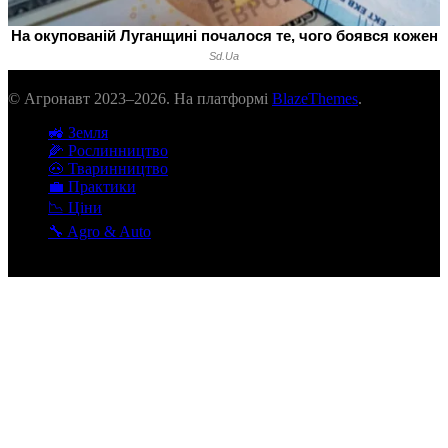
© Агронавт 2023–2026. На платформі
BlazeThemes
.
🚜 Земля
🌽 Рослинництво
🐽 Тваринництво
💼 Практики
📉 Ціни
🔧 Agro & Auto