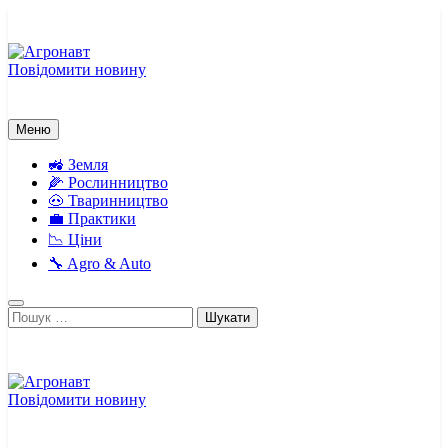
Перейти
до
вмісту
Повідомити новину
Агронавт
Новини українського агробізнесу
Меню
🚜 Земля
🌽 Рослинництво
🐽 Тваринництво
💼 Практики
📉 Ціни
🔧 Agro & Auto
Пошук:
Повідомити новину
Агронавт
Новини українського агробізнесу