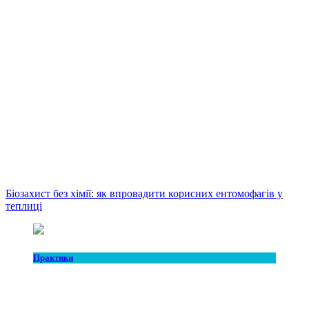
Біозахист без хімії: як впровадити корисних ентомофагів у
теплиці
Практики