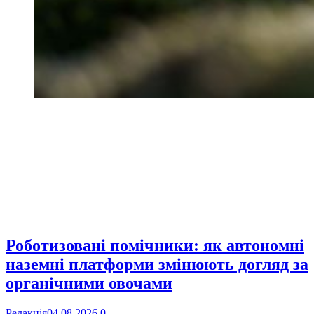
Роботизовані помічники: як автономні
наземні платформи змінюють догляд за
органічними овочами
Редакція
04.08.2026
0