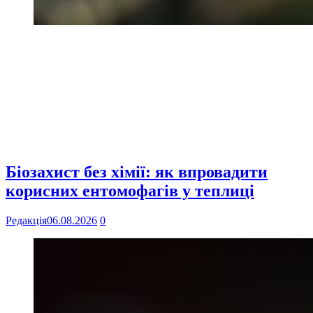
Біозахист без хімії: як впровадити
корисних ентомофагів у теплиці
Редакція
06.08.2026
0