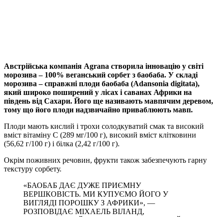
Viber
X
Copy
Link
Print
Австрійська компанія Agrana створила інновацію у світі
морозива – 100% веганський сорбет з
баобаба. У складі
морозива – справжні плоди баобаба (Adansonia digitata),
який широко поширений у лісах і саванах Африки на
південь від Сахари. Його ще називають мавпячим деревом,
тому що його плоди надзвичайно приваблюють мавп.
Плоди мають кислий і трохи солодкуватий смак та високий
вміст вітаміну С (289 мг/100 г), високий вміст клітковини
(56,62 г/100 г) і білка (2,42 г/100 г).
Окрім поживних речовин, фрукти також забезпечують гарну
текстуру сорбету.
«БАОБАБ ДАЄ ДУЖЕ ПРИЄМНУ
ВЕРШКОВІСТЬ. МИ КУПУЄМО ЙОГО У
ВИГЛЯДІ ПОРОШКУ З АФРИКИ», —
РОЗПОВІДАЄ МІХАЕЛЬ ВІЛАНД,