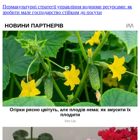
Пермакультурні стратегії управління водними ресурсами: як
зробити мале господарство стійким до посухи