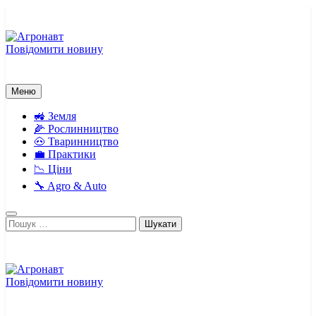
Перейти
до
вмісту
Повідомити новину
Агронавт
Новини українського агробізнесу
Меню
🚜 Земля
🌽 Рослинництво
🐽 Тваринництво
💼 Практики
📉 Ціни
🔧 Agro & Auto
Пошук:
Повідомити новину
Агронавт
Новини українського агробізнесу