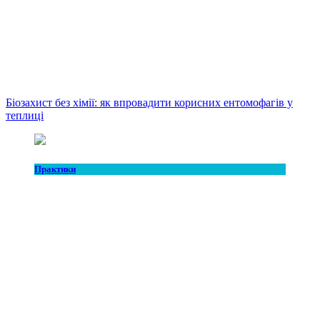
Біозахист без хімії: як впровадити корисних ентомофагів у
теплиці
Практики