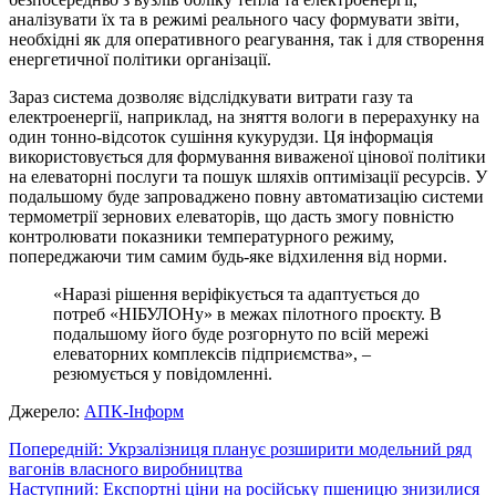
аналізувати їх та в режимі реального часу формувати звіти,
необхідні як для оперативного реагування, так і для створення
енергетичної політики організації.
Зараз система дозволяє відслідкувати витрати газу та
електроенергії, наприклад, на зняття вологи в перерахунку на
один тонно-відсоток сушіння кукурудзи. Ця інформація
використовується для формування виваженої цінової політики
на елеваторні послуги та пошук шляхів оптимізації ресурсів. У
подальшому буде запроваджено повну автоматизацію системи
термометрії зернових елеваторів, що дасть змогу повністю
контролювати показники температурного режиму,
попереджаючи тим самим будь-яке відхилення від норми.
«Наразі рішення веріфікується та адаптується до
потреб «НІБУЛОНу» в межах пілотного проєкту. В
подальшому його буде розгорнуто по всій мережі
елеваторних комплексів підприємства», –
резюмується у повідомленні.
Джерело:
АПК-Інформ
Навігація
Попередній:
Укрзалізниця планує розширити модельний ряд
вагонів власного виробництва
записів
Наступний:
Експортні ціни на російську пшеницю знизилися