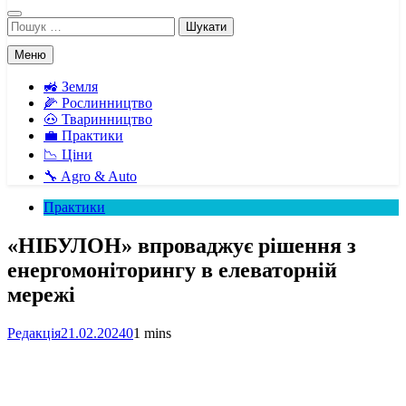
Пошук:
Меню
🚜 Земля
🌽 Рослинництво
🐽 Тваринництво
💼 Практики
📉 Ціни
🔧 Agro & Auto
Практики
«НІБУЛОН» впроваджує рішення з
енергомоніторингу в елеваторній
мережі
Редакція
21.02.2024
0
1 mins
Facebook