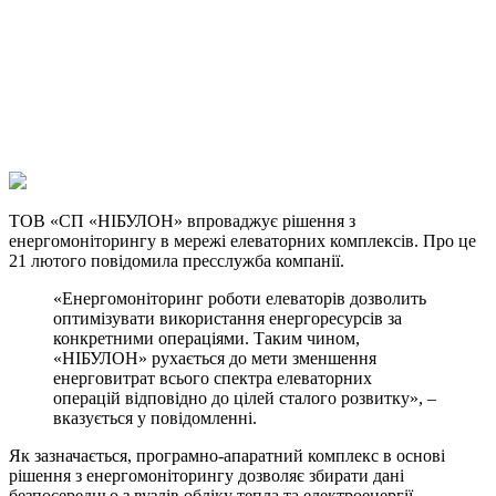
Telegram
Viber
X
Copy
Link
Print
ТОВ «СП «НІБУЛОН» впроваджує рішення з
енергомоніторингу в мережі елеваторних
комплексів. Про це
21 лютого повідомила пресслужба компанії.
«Енергомоніторинг роботи елеваторів дозволить
оптимізувати використання енергоресурсів за
конкретними операціями. Таким чином,
«НІБУЛОН» рухається до мети зменшення
енерговитрат всього спектра елеваторних
операцій відповідно до цілей сталого розвитку», –
вказується у повідомленні.
Як зазначається, програмно-апаратний комплекс в основі
рішення з енергомоніторингу дозволяє збирати дані
безпосередньо з вузлів обліку тепла та електроенергії,