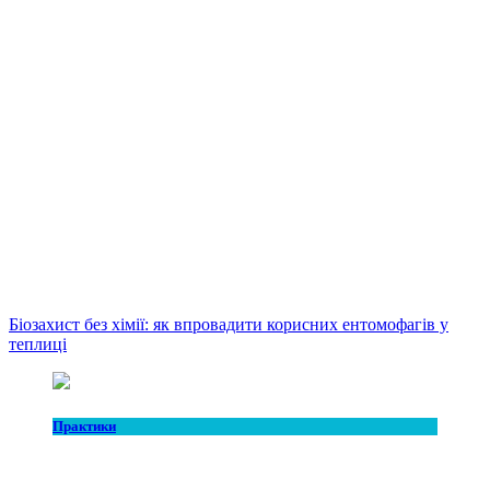
Біозахист без хімії: як впровадити корисних ентомофагів у
теплиці
Практики