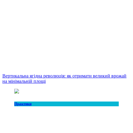
Вертикальна ягідна революція: як отримати великий врожай
на мінімальній площі
Практики