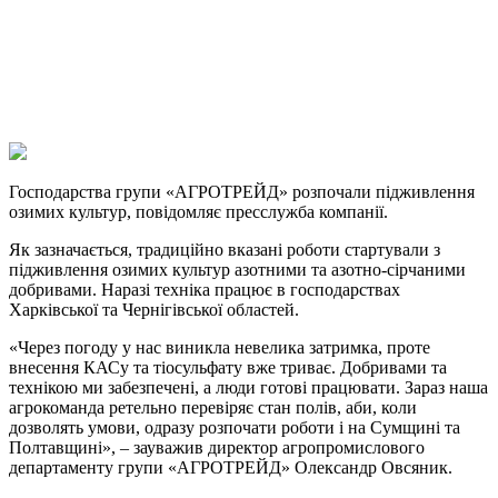
Viber
X
Copy
Link
Print
Господарства групи «АГРОТРЕЙД» розпочали підживлення
озимих культур, повідомляє
пресслужба компанії.
Як зазначається, традиційно вказані роботи стартували з
підживлення озимих культур азотними та азотно-сірчаними
добривами. Наразі техніка працює в господарствах
Харківської та Чернігівської областей.
«Через погоду у нас виникла невелика затримка, проте
внесення КАСу та тіосульфату вже триває. Добривами та
технікою ми забезпечені, а люди готові працювати. Зараз наша
агрокоманда ретельно перевіряє стан полів, аби, коли
дозволять умови, одразу розпочати роботи і на Сумщині та
Полтавщині», – зауважив директор агропромислового
департаменту групи «АГРОТРЕЙД» Олександр Овсяник.