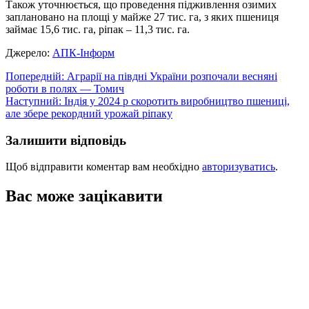
Також уточнюється, що проведення підживлення озимих
заплановано на площі у майже 27 тис. га, з яких пшениця
займає 15,6 тис. га, ріпак – 11,3 тис. га.
Джерело:
АПК-Інформ
Навігація
Попередній:
Аграрії на півдні України розпочали весняні
роботи в полях — Томич
записів
Наступний:
Індія у 2024 р скоротить виробництво пшениці,
але збере рекордний урожай ріпаку
Залишити відповідь
Щоб відправити коментар вам необхідно
авторизуватись
.
Вас може зацікавити