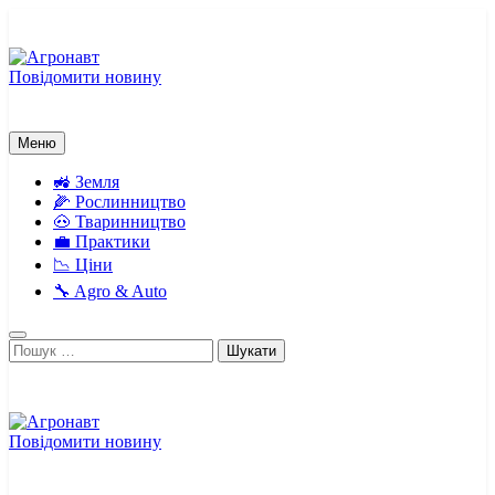
Перейти
до
вмісту
Повідомити новину
Агронавт
Новини українського агробізнесу
Меню
🚜 Земля
🌽 Рослинництво
🐽 Тваринництво
💼 Практики
📉 Ціни
🔧 Agro & Auto
Пошук:
Повідомити новину
Агронавт
Новини українського агробізнесу