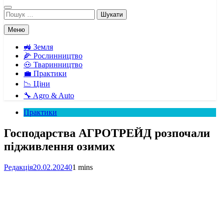
Пошук:
Меню
🚜 Земля
🌽 Рослинництво
🐽 Тваринництво
💼 Практики
📉 Ціни
🔧 Agro & Auto
Практики
Господарства АГРОТРЕЙД розпочали
підживлення озимих
Редакція
20.02.2024
0
1 mins
Facebook
Telegram