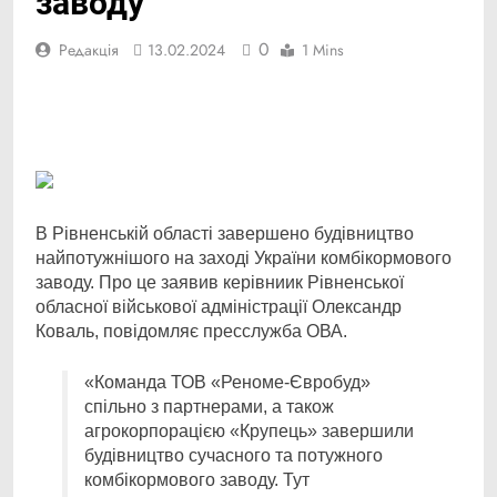
заводу
0
Редакція
13.02.2024
1 Mins
Facebook
Telegram
Viber
X
Copy
Print
Link
В Рівненській області завершено будівництво
найпотужнішого на заході України
комбікормового
заводу. Про це заявив керівниик Рівненської
обласної військової адміністрації Олександр
Коваль, повідомляє пресслужба ОВА.
«Команда ТОВ «Реноме-Євробуд»
спільно з партнерами, а також
агрокорпорацією «Крупець» завершили
будівництво сучасного та потужного
комбікормового заводу. Тут