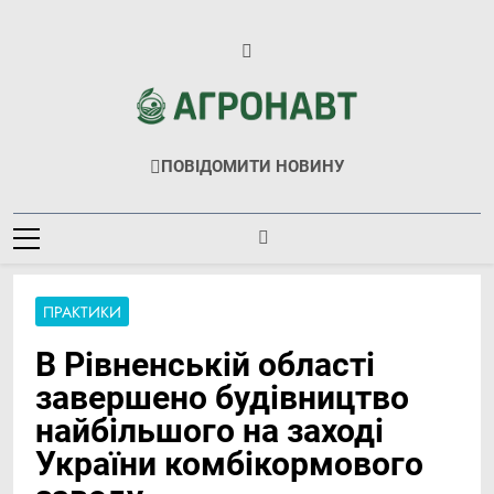
Перейти
до
вмісту
Агронавт
Новини Українського Агробізнесу
ПОВІДОМИТИ НОВИНУ
ПРАКТИКИ
В Рівненській області
завершено будівництво
найбільшого на заході
України комбікормового