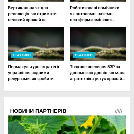
Вертикальна ягідна
Роботизовані помічники:
революція: як отримати
як автономні наземні
великий врожай на
платформи змінюють
мінімальній площі
догляд за органічними
овочами
ПРАКТИКИ
ПРАКТИКИ
Пермакультурні стратегії
Точкове внесення ЗЗР за
управління водними
допомогою дронів: як мала
ресурсами: як зробити
агротехніка рятує врожай
мале господарство стійким
та бюджет
до посухи