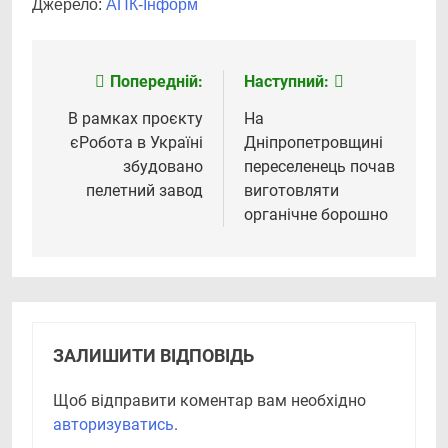
Джерело:
АПК-Інформ
Попередній:
Наступний:
Навігація
записів
В рамках проєкту
На
єРобота в Україні
Дніпропетровщині
збудовано
переселенець почав
пелетний завод
виготовляти
органічне борошно
ЗАЛИШИТИ ВІДПОВІДЬ
Щоб відправити коментар вам необхідно
авторизуватись
.