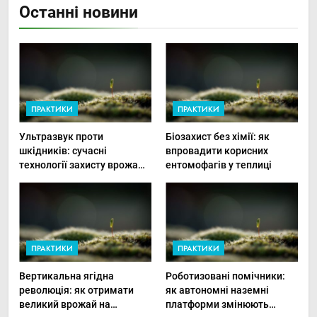
Останні новини
ПРАКТИКИ
ПРАКТИКИ
Ультразвук проти
Біозахист без хімії: як
шкідників: сучасні
впровадити корисних
технології захисту врожаю
ентомофагів у теплиці
в малих господарствах
ПРАКТИКИ
ПРАКТИКИ
Вертикальна ягідна
Роботизовані помічники:
революція: як отримати
як автономні наземні
великий врожай на
платформи змінюють