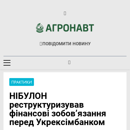
Перейти
до
вмісту
Агронавт
Новини Українського Агробізнесу
ПОВІДОМИТИ НОВИНУ
ПРАКТИКИ
НІБУЛОН
реструктуризував
фінансові зобов’язання
перед Укрексімбанком