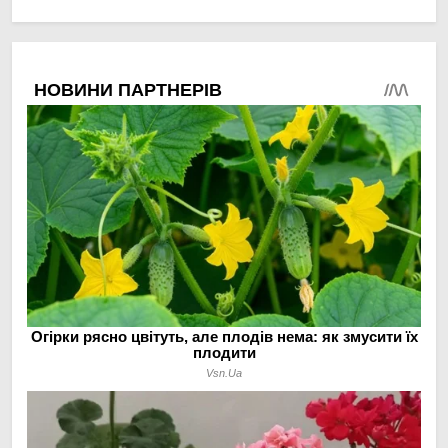
мінімальній площі
догляд за органічними
овочами