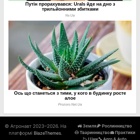
© Агронавт 2023–2026. На
🚜 Земля
🌽 Рослинництво
платформі
.
🐽 Тваринництво
💼 Практики
BlazeThemes
📉 Ціни
🔧 Agro & Auto