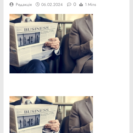
0
Редакція
06.02.2024
1 Mins
Facebook
Telegram
Viber
X
Copy
Print
Link