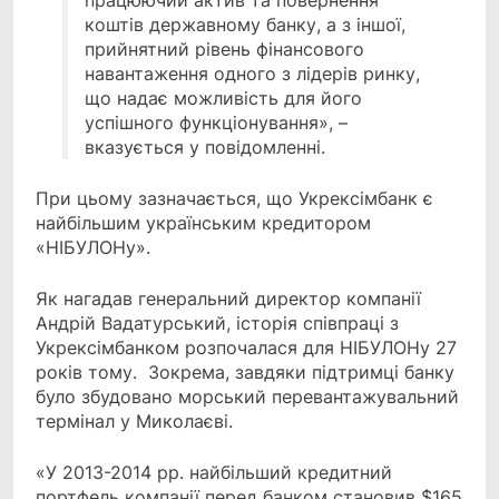
працюючий актив та повернення
коштів державному банку, а з іншої,
прийнятний рівень фінансового
навантаження одного з лідерів ринку,
що надає можливість для його
успішного функціонування», –
вказується у повідомленні.
При цьому зазначається, що Укрексімбанк є
найбільшим українським кредитором
«НІБУЛОНу».
Як нагадав генеральний директор компанії
Андрій Вадатурський, історія співпраці з
Укрексімбанком розпочалася для НІБУЛОНу 27
років тому. Зокрема, завдяки підтримці банку
було збудовано морський перевантажувальний
термінал у Миколаєві.
«У 2013-2014 рр. найбільший кредитний
портфель компанії перед банком становив $165