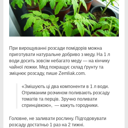
При вирощуванні розсади помідорів можна
приготувати натуральне добриво з меду. На 1 л
води
досить зовсім небагато меду — на кінчику
чайної ложки. Мед покращує склад ґрунту та
зміцнює розсаду, пише Zemliak.com.
«Змішують ці два компоненти в 1 л води.
Отриманим розчином поливають розсаду
томатів та перців. Зручно поливати
спринцівкою», — кажуть городники.
Головне, не заливати рослину. Підгодовувати
розсаду достатньо 1 раз на 2 тижні.