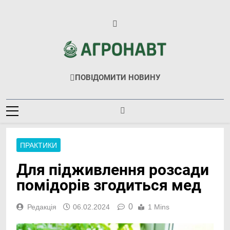
Перейти
до
вмісту
Агронавт
Новини Українського Агробізнесу
ПОВІДОМИТИ НОВИНУ
ПРАКТИКИ
Для підживлення розсади
помідорів згодиться мед
0
Редакція
06.02.2024
1 Mins