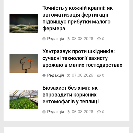
Точність у кожній краплі: як
автоматизація фертигації
підвищує прибутки малого
фермера
Редакція
08.08.2026
0
Ультразвук проти шкідників:
сучасні технології захисту
врожаю в малих господарствах
Редакція
07.08.2026
0
Біозахист без хімії: як
впровадити корисних
ентомофагів у теплиці
Редакція
06.08.2026
0