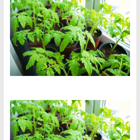
Facebook
Telegram
Viber
X
Copy
Print
Link