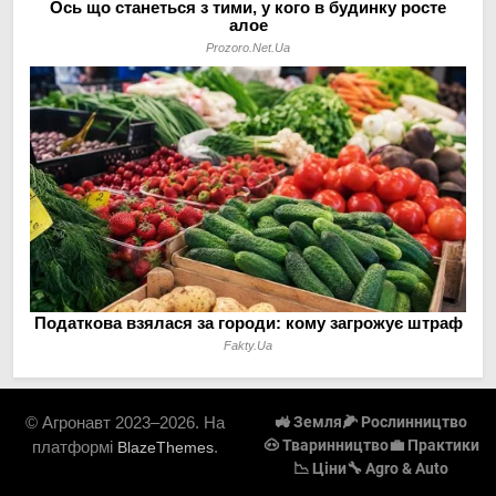
© Агронавт 2023–2026. На
🚜 Земля
🌽 Рослинництво
🐽 Тваринництво
💼 Практики
платформі
.
BlazeThemes
📉 Ціни
🔧 Agro & Auto