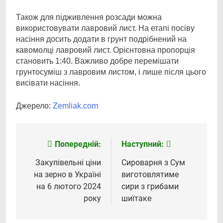
Також для підживлення розсади можна
використовувати лавровий лист. На етапі посіву
насіння досить додати в грунт подрібнений на
кавомолці лавровий лист. Орієнтовна пропорція
становить 1:40. Важливо добре перемішати
грунтосуміш з лавровим листом, і лише після цього
висівати насіння.
Джерело:
Zemliak.com
Попередній:
Наступний:
Навігація
записів
Закупівельні ціни
Сироварня з Сум
на зерно в Україні
виготовлятиме
на 6 лютого 2024
сири з грибами
року
шиїтаке