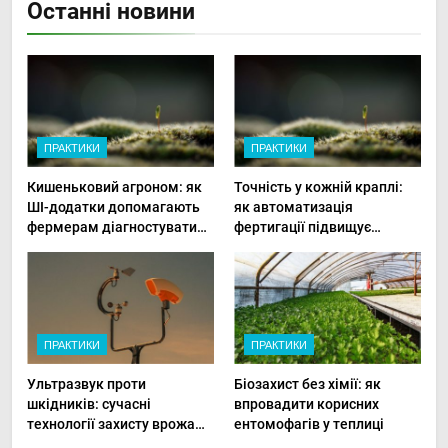
Останні новини
ПРАКТИКИ
ПРАКТИКИ
Кишеньковий агроном: як
Точність у кожній краплі:
ШІ-додатки допомагають
як автоматизація
фермерам діагностувати
фертигації підвищує
хвороби рослин миттєво
прибутки малого фермера
ПРАКТИКИ
ПРАКТИКИ
Ультразвук проти
Біозахист без хімії: як
шкідників: сучасні
впровадити корисних
технології захисту врожаю
ентомофагів у теплиці
в малих господарствах