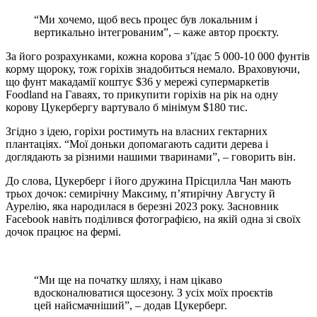
“Ми хочемо, щоб весь процес був локальним і
вертикально інтегрованим”, – каже автор проєкту.
За його розрахунками, кожна корова з’їдає 5 000-10 000 фунтів
корму щороку, тож горіхів знадобиться немало. Враховуючи,
що фунт макадамії коштує $36 у мережі супермаркетів
Foodland на Гаваях, то прикупити горіхів на рік на одну
корову Цукербергу вартувало б мінімум $180 тис.
Згідно з ідею, горіхи ростимуть на власних гектарних
плантаціях. “Мої доньки допомагають садити дерева і
доглядають за різними нашими тваринами”, – говорить він.
До слова, Цукерберг і його дружина Прісцилла Чан мають
трьох дочок: семирічну Максиму, п’ятирічну Августу й
Аурелію, яка народилася в березні 2023 року. Засновник
Facebook навіть поділився фотографією, на якій одна зі своїх
дочок працює на фермі.
“Ми ще на початку шляху, і нам цікаво
вдосконалюватися щосезону. З усіх моїх проєктів
цей найсмачніший”, – додав Цукерберг.