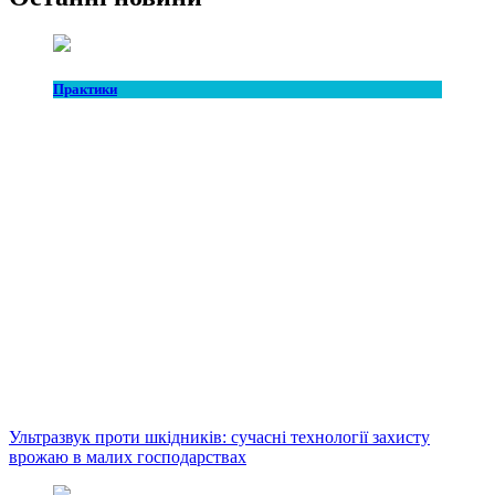
Практики
Ультразвук проти шкідників: сучасні технології захисту
врожаю в малих господарствах