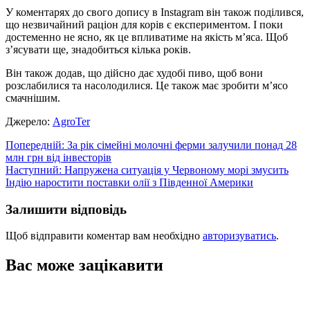
У коментарях до свого допису в Instagram він також поділився,
що незвичайний раціон для корів є експериментом. І поки
достеменно не ясно, як це впливатиме на якість м’яса. Щоб
з’ясувати ще, знадобиться кілька років.
Він також додав, що дійсно дає худобі пиво, щоб вони
розслабилися та насолодилися. Це також має зробити м’ясо
смачнішим.
Джерело:
АgroTer
Навігація
Попередній:
За рік сімейні молочні ферми залучили понад 28
млн грн від інвесторів
записів
Наступний:
Напружена ситуація у Червоному морі змусить
Індію наростити поставки олії з Південної Америки
Залишити відповідь
Щоб відправити коментар вам необхідно
авторизуватись
.
Вас може зацікавити