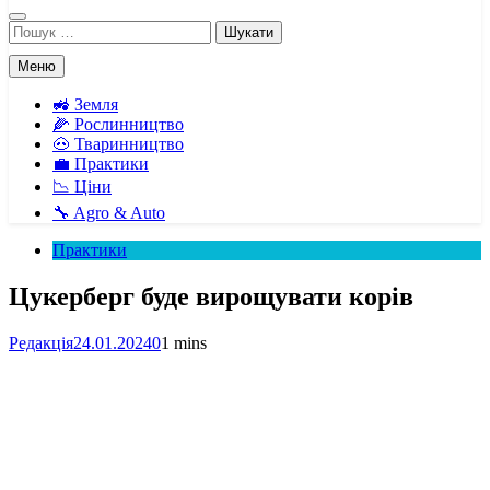
Пошук:
Меню
🚜 Земля
🌽 Рослинництво
🐽 Тваринництво
💼 Практики
📉 Ціни
🔧 Agro & Auto
Практики
Цукерберг буде вирощувати корів
Редакція
24.01.2024
0
1 mins
Facebook
Telegram