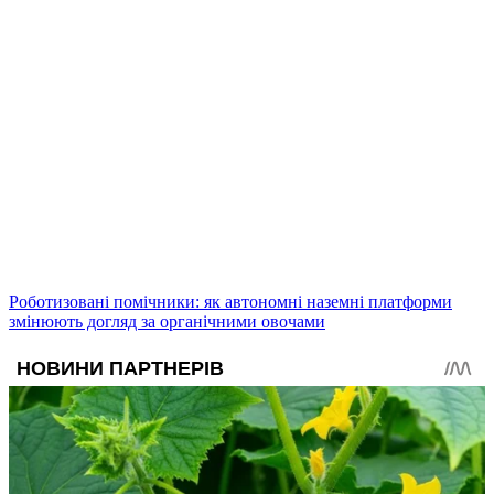
Роботизовані помічники: як автономні наземні платформи
змінюють догляд за органічними овочами