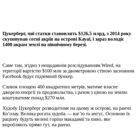
Viber
X
Copy
Link
Print
Цукерберг, чиї статки становлять $126,5 млрд, з 2014 року
скуповував сотні акрів на острові Кауаї,
і зараз володіє
1400 акрам землі на північному березі.
Саме там, згідно з нещодавнім розслідуванням Wired, на
території вартістю $100 млн за двометровою стіною засновник
Facebook будує підземний бункер.
Сховок площею 460 квадратних метрів, матиме власне
джерело енергії та продовольства, і разом з ціною на землю
коштуватиме понад $270 млн.
Худобу Цукерберг розводитиме на цьому ж острові, на ранчо
Ко’олау. Велика рогата худоба — ваг’ю та ангус. Основою їх
раціону будуть мелені горіхи макадамії та пиво, яке
виробляють прямо тут, на ранчо.