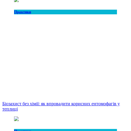
Практики
Біозахист без хімії: як впровадити корисних ентомофагів у
теплиці