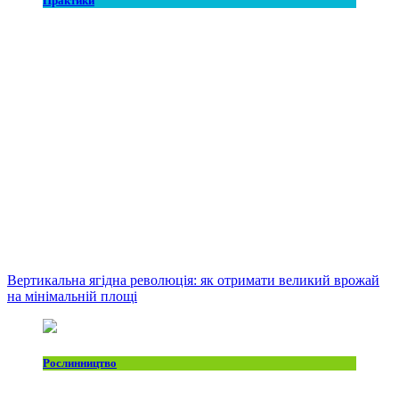
Практики
Вертикальна ягідна революція: як отримати великий врожай
на мінімальній площі
Рослинництво