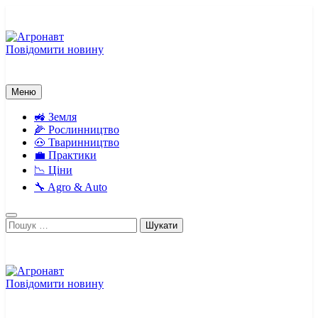
Перейти
до
вмісту
Повідомити новину
Агронавт
Новини українського агробізнесу
Меню
🚜 Земля
🌽 Рослинництво
🐽 Тваринництво
💼 Практики
📉 Ціни
🔧 Agro & Auto
Пошук:
Повідомити новину
Агронавт
Новини українського агробізнесу