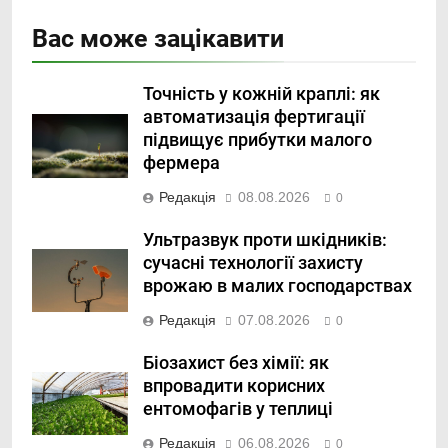
Вас може зацікавити
Точність у кожній краплі: як
автоматизація фертигації
підвищує прибутки малого
фермера
Редакція
08.08.2026
0
Ультразвук проти шкідників:
сучасні технології захисту
врожаю в малих господарствах
Редакція
07.08.2026
0
Біозахист без хімії: як
впровадити корисних
ентомофагів у теплиці
Редакція
06.08.2026
0