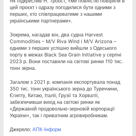
Як підкреслив Н. Троост, «ми повністю повірили в
цей проєкт і одразу погодилися бути одними з
перших, хто співпрацюватиме з нашими
українськими партнерами».
Зокрема, нагадав він, два судна Harvest
Commodities – M/V Riva Wind і M/V Arizona –
одними з перших успішно вийшли з Одеського
порту в межах Black Sea Grain Initiative у серпні
2023 р. Вони поставили на світові ринки 110 тис.
тонн зерна.
Загалом з 2021 р. компанія експортувала понад
350 тис. тонн українського зерна до Туреччини,
Єгипту, Китаю, Італії, Грузії та Хорватії,
забезпечивши вихід на світові ринки як
«Державній продовольчо-зерновій корпорації
України», так і приватним агровиробникам.
Джерело:
АПК-Інформ