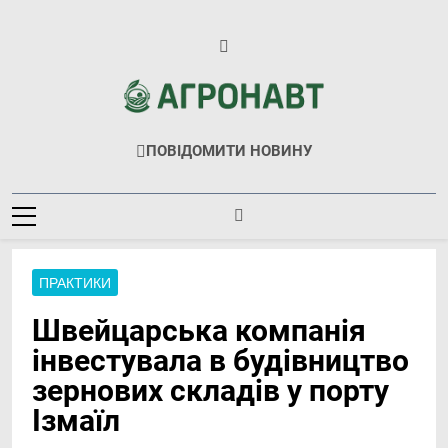
Перейти
до
вмісту
Агронавт
Новини Українського Агробізнесу
ПОВІДОМИТИ НОВИНУ
ПРАКТИКИ
Швейцарська компанія
інвестувала в будівництво
зернових складів у порту
Ізмаїл