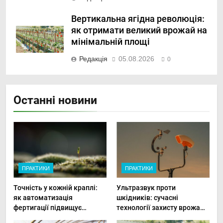
Вертикальна ягідна революція:
як отримати великий врожай на
мінімальній площі
Редакція
05.08.2026
0
Останні новини
ПРАКТИКИ
ПРАКТИКИ
Точність у кожній краплі:
Ультразвук проти
як автоматизація
шкідників: сучасні
фертигації підвищує
технології захисту врожаю
прибутки малого фермера
в малих господарствах