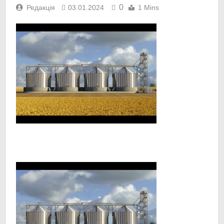
0
Редакція
03.01.2024
1 Mins
Facebook
Telegram
Viber
X
Copy
Print
Link