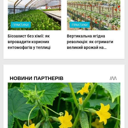
ПРАКТИКИ
ПРАКТИКИ
Біозахист без хімії: як
Вертикальна ягідна
впровадити корисних
революція: як отримати
ентомофагів у теплиці
великий врожай на
мінімальній площі