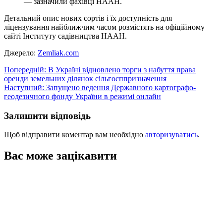
— зазначили фахівці НААН.
Детальний опис нових сортів і їх доступність для
ліцензування найближчим часом розмістять на офіційному
сайті Інституту садівництва НААН.
Джерело:
Zemliak.com
Навігація
Попередній:
В Україні відновлено торги з набуття права
оренди земельних ділянок сільгосппризначення
записів
Наступний:
Запущено ведення Державного картографо-
геодезичного фонду України в режимі онлайн
Залишити відповідь
Щоб відправити коментар вам необхідно
авторизуватись
.
Вас може зацікавити