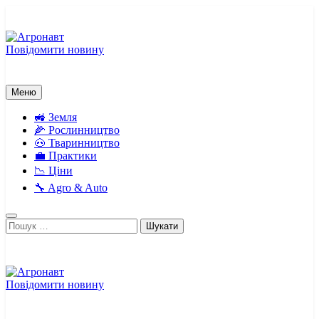
Перейти
до
вмісту
Повідомити новину
Агронавт
Новини українського агробізнесу
Меню
🚜 Земля
🌽 Рослинництво
🐽 Тваринництво
💼 Практики
📉 Ціни
🔧 Agro & Auto
Пошук:
Повідомити новину
Агронавт
Новини українського агробізнесу