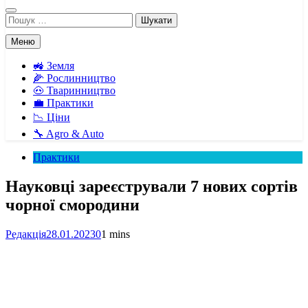
Пошук:
Меню
🚜 Земля
🌽 Рослинництво
🐽 Тваринництво
💼 Практики
📉 Ціни
🔧 Agro & Auto
Практики
Науковці зареєстрували 7 нових сортів
чорної смородини
Редакція
28.01.2023
0
1 mins
Facebook
Telegram