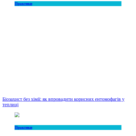
Практики
Біозахист без хімії: як впровадити корисних ентомофагів у
теплиці
Практики