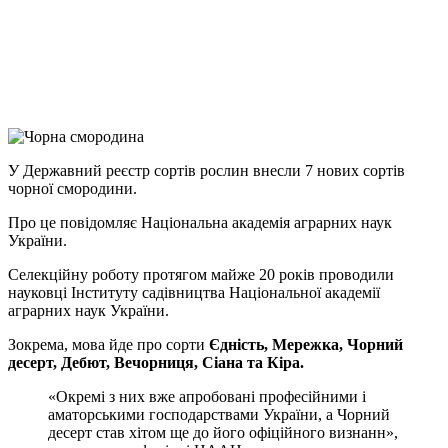
Viber
X
Copy
Link
Print
У Державний реєстр сортів рослин внесли 7 нових сортів
чорної смородини.
Про це
повідомляє Національна академія аграрних наук
України.
Селекційну роботу протягом майже 20 років проводили
науковці Інституту садівництва Національної академії
аграрних наук України.
Зокрема, мова йде про сорти
Єдність, Мережка, Чорний
десерт, Дебют, Вечорниця, Сіана та Кіра.
«Окремі з них вже апробовані професійними і
аматорськими господарствами України, а Чорний
десерт став хітом ще до його офіційного визнанн»,