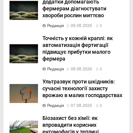
додатки допомагають
фермерам діагностувати
хвороби рослин миттєво
Редакція
09.08.2026
0
Точність у кожній краплі: як
автоматизація фертигації
підвищує прибутки малого
фермера
Редакція
08.08.2026
0
Ультразвук проти шкідників:
сучасні технології захисту
врожаю в малих господарствах
Редакція
07.08.2026
0
Біозахист без хімії: як
впровадити корисних
ентомофагів у теплиці