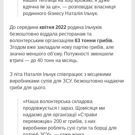
наших теплиць на збір врожаю, я дуже
вдячна їм за це», — розповідає власниця
родинного бізнесу Наталія Ільчук.
До середини
квітня 2022
родина Ільчуків
безкоштовно віддала ресторанам та
волонтерським організаціям
63 тонни грибів.
Згодом вже закладали нову партію грибів, але
значно меншого об’єму. Потужності зменшили
втричі — до 40 тонн на місяць.
З літа Наталія Ільчук співпрацює з місцевими
виробниками супів для ЗСУ, безкоштовно надаючи
гриби для цього.
«Наша волонтерська складова
продовжується і зараз. Щомісяця ми
надаємо для організації «Страви
переможців» 200 кг грибів, з них
виробники роблять сухі супи та борщі для
потреб ЗСУ», — каже жінка.