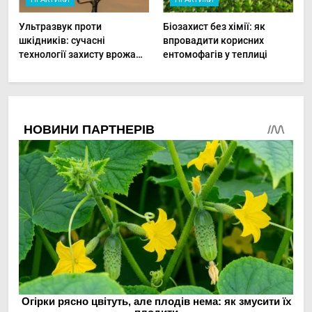
Ультразвук проти
Біозахист без хімії: як
шкідників: сучасні
впровадити корисних
технології захисту врожаю
ентомофагів у теплиці
в малих господарствах