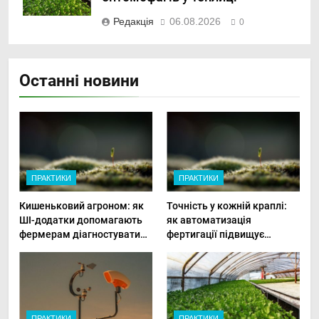
Редакція
06.08.2026
0
Останні новини
ПРАКТИКИ
ПРАКТИКИ
Кишеньковий агроном: як
Точність у кожній краплі:
ШІ-додатки допомагають
як автоматизація
фермерам діагностувати
фертигації підвищує
хвороби рослин миттєво
прибутки малого фермера
ПРАКТИКИ
ПРАКТИКИ