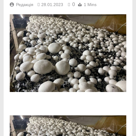
0
Редакція
28.01.2023
1 Mins
Facebook
Telegram
Viber
X
Copy
Print
Link