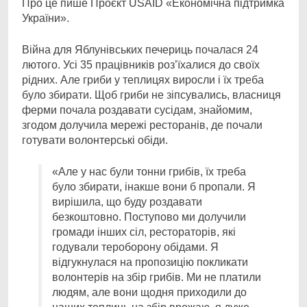
Про це пише Проєкт USAID «Економічна підтримка
України».
Війна для Яблунівських печериць почалася 24
лютого. Усі 35 працівників роз’їхалися до своїх
рідних. Але гриби у теплицях виросли і їх треба
було збирати. Щоб гриби не зіпсувались, власниця
ферми почала роздавати сусідам, знайомим,
згодом долучила мережі ресторанів, де почали
готувати волонтерські обіди.
«Але у нас були тонни грибів, їх треба
було збирати, інакше вони б пропали. Я
вирішила, що буду роздавати
безкоштовно. Поступово ми долучили
громади інших сіл, рестораторів, які
годували тероборону обідами. Я
відгукнулася на пропозицію покликати
волонтерів на збір грибів. Ми не платили
людям, але вони щодня приходили до