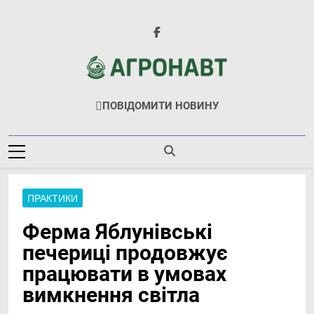
Перейти
до
вмісту
Агронавт
Новини Українського Агробізнесу
ПОВІДОМИТИ НОВИНУ
ПРАКТИКИ
Ферма Яблунівські
печериці продовжує
працювати в умовах
вимкнення світла