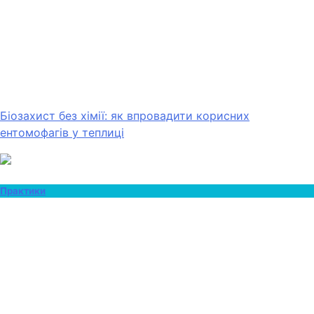
Біозахист без хімії: як впровадити корисних
ентомофагів у теплиці
Практики