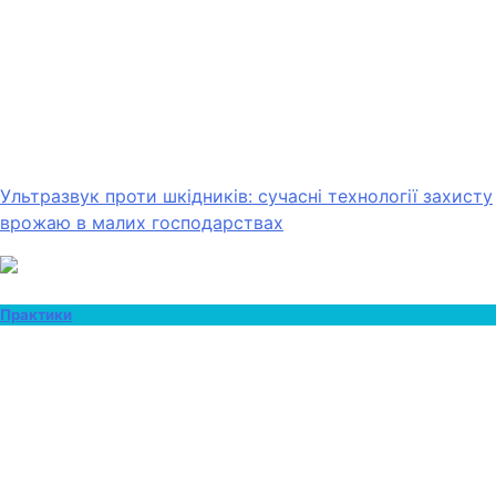
Ультразвук проти шкідників: сучасні технології захисту
врожаю в малих господарствах
Практики