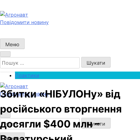
Перейти
до
вмісту
Повідомити новину
Агронавт
Новини українського агробізнесу
Меню
Пошук:
Практики
Збитки «НІБУЛОНу» від
Повідомити новину
Агронавт
Новини українського агробізнесу
російського вторгнення
досягли $400 млн –
Пошук:
Вадатурський
Меню