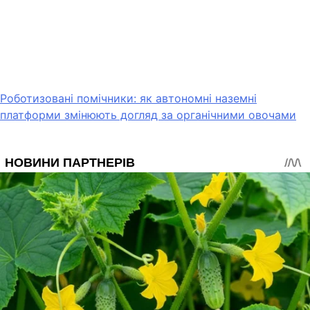
Роботизовані помічники: як автономні наземні
платформи змінюють догляд за органічними овочами