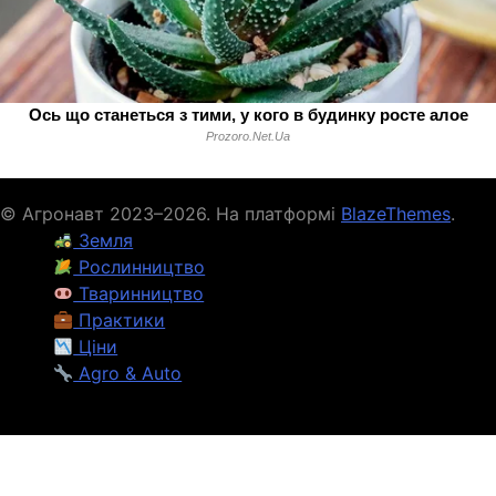
© Агронавт 2023–2026. На платформі
BlazeThemes
.
Земля
Рослинництво
Тваринництво
Практики
Ціни
Agro & Auto