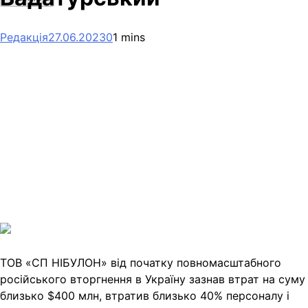
Редакція
27.06.2023
0
1 mins
Facebook
Telegram
Viber
X
Copy
Link
Print
ТОВ «СП НІБУЛОН» від початку повномасштабного
російського вторгнення в Україну
зазнав втрат на суму
близько $400 млн, втратив близько 40% персоналу і