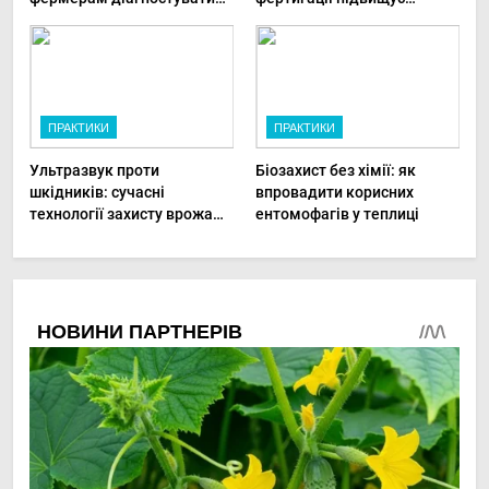
хвороби рослин миттєво
прибутки малого фермера
ПРАКТИКИ
ПРАКТИКИ
Ультразвук проти
Біозахист без хімії: як
шкідників: сучасні
впровадити корисних
технології захисту врожаю
ентомофагів у теплиці
в малих господарствах