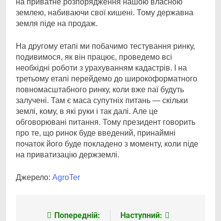
на приватне розпорядження нашою власною
землею, набиваючи свої кишені. Тому державна
земля піде на продаж.
На другому етапі ми побачимо тестування ринку,
подивимося, як він працює, проведемо всі
необхідні роботи з урахуванням кадастрів. І на
третьому етапі перейдемо до широкоформатного
повномасштабного ринку, коли вже паї будуть
залучені. Там є маса супутніх питань — скільки
землі, кому, в які руки і так далі. Але це
обговорювані питання. Тому президент говорить
про те, що ринок буде введений, принаймні
початок його буде покладено з моменту, коли піде
на приватизацію держземлі.
Джерело:
АgroTer
Попередній:
Наступний:
Навігація