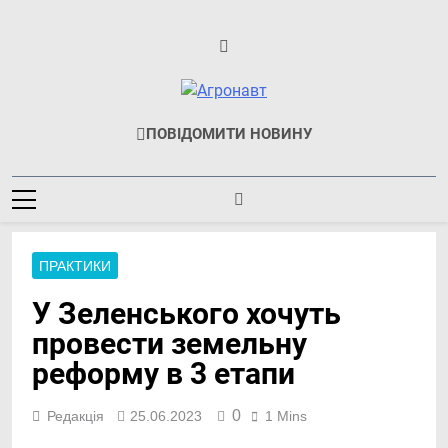
Перейти
до
вмісту
Агронавт
Новини Українського
ПОВІДОМИТИ НОВИНУ
Агробізнесу
ПРАКТИКИ
У Зеленського хочуть
провести земельну
реформу в 3 етапи
0
Редакція
25.06.2023
1 Mins