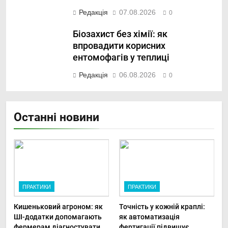
Редакція
07.08.2026
0
Біозахист без хімії: як
впровадити корисних
ентомофагів у теплиці
Редакція
06.08.2026
0
Останні новини
ПРАКТИКИ
ПРАКТИКИ
Кишеньковий агроном: як
Точність у кожній краплі:
ШІ-додатки допомагають
як автоматизація
фермерам діагностувати
фертигації підвищує