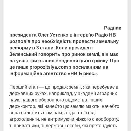
Facebook
Telegram
Viber
X
Copy
Print
Link
Радник
президента Олег Устенко в інтерв’ю Радіо НВ
розповів про необхідність провести
земельну
реформу в 3 етапи. Коли президент
Зеленський говорить про ринок землі, він має
на увазі три етапне введення цього ринку. Про
це пише propozitsiya.com з посиланням на
інформаційне агентство «НВ-Бізнес».
Перший етап — це продаж землі, яка перебуває в
державних руках, наприклад, у академії аграрних
наук, нашого оборонного відомства, інших
держконтор, які начебто цю землю мають, начебто
вона належить всім нам, а здають її під
агрохолдинги, не витримуючи ніякого сівообороту,
ті приватники, ті державні особи, які претендують