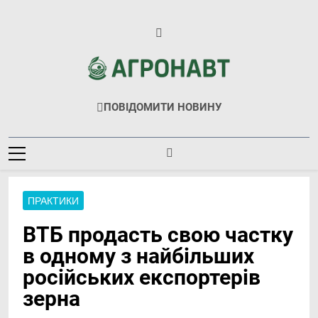
Перейти
до
вмісту
Агронавт
Новини Українського Агробізнесу
ПОВІДОМИТИ НОВИНУ
ПРАКТИКИ
ВТБ продасть свою частку
в одному з найбільших
російських експортерів
зерна