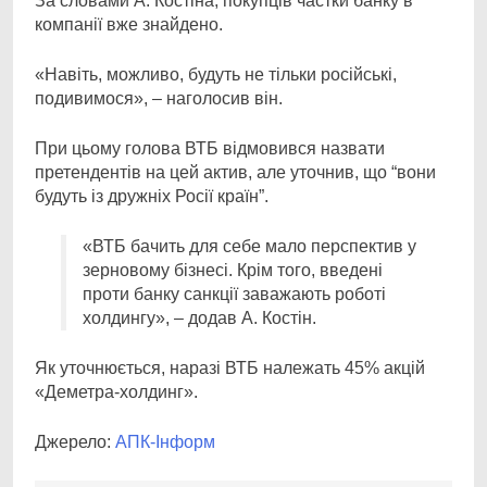
За словами А. Костіна, покупців частки банку в
компанії вже знайдено.
«Навіть, можливо, будуть не тільки російські,
подивимося», – наголосив він.
При цьому голова ВТБ відмовився назвати
претендентів на цей актив, але уточнив, що “вони
будуть із дружніх Росії країн”.
«ВТБ бачить для себе мало перспектив у
зерновому бізнесі. Крім того, введені
проти банку санкції заважають роботі
холдингу», – додав А. Костін.
Як уточнюється, наразі ВТБ належать 45% акцій
«Деметра-холдинг».
Джерело:
АПК-Інформ