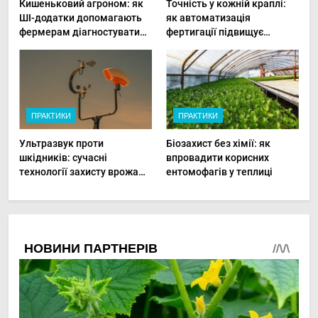
Кишеньковий агроном: як
Точність у кожній краплі:
ШІ-додатки допомагають
як автоматизація
фермерам діагностувати
фертигації підвищує
хвороби рослин миттєво
прибутки малого фермера
ПРАКТИКИ
ПРАКТИКИ
Ультразвук проти
Біозахист без хімії: як
шкідників: сучасні
впровадити корисних
технології захисту врожаю
ентомофагів у теплиці
в малих господарствах