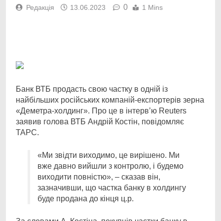
0
Редакція
13.06.2023
1 Mins
Facebook
Telegram
Viber
X
Copy
Print
Link
Банк ВТБ продасть свою частку в одній із
найбільших російських компаній-експортерів зерна
«Деметра-холдинг». Про це в інтерв’ю Reuters
заявив голова ВТБ Андрій Костін, повідомляє
ТАРС.
«Ми звідти виходимо, це вирішено. Ми
вже давно вийшли з контролю, і будемо
виходити повністю», – сказав він,
зазначивши, що частка банку в холдингу
буде продана до кінця ц.р.