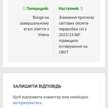
Попередній:
Наступний:
Навігація
записів
Bunge на
Зниження прогнозу
завершальному
світових обсягів
етапі злиття з
переробки сої у
Viterra
2023/24 МР
підвищило
котирування на
CBOT
ЗАЛИШИТИ ВІДПОВІДЬ
Щоб відправити коментар вам необхідно
авторизуватись
.