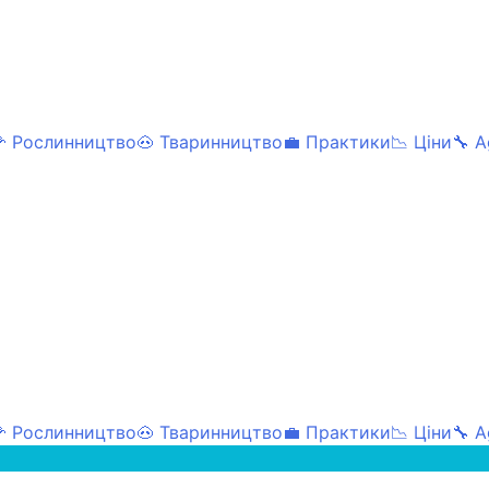
 Рослинництво
🐽 Тваринництво
💼 Практики
📉 Ціни
🔧 A
 Рослинництво
🐽 Тваринництво
💼 Практики
📉 Ціни
🔧 A