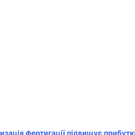
атизація фертигації підвищує прибу