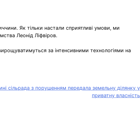
чини. Як тільки настали сприятливі умови, ми
мства Леонід Ліфвіров.
і вирощуватимуться за інтенсивними технологіями на
ині сільрада з порушенням передала земельну ділянку у
приватну власність