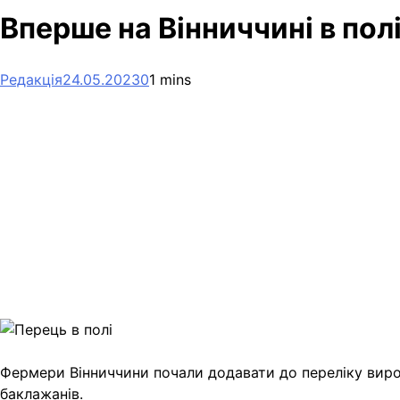
Вперше на Вінниччині в по
Редакція
24.05.2023
0
1 mins
Facebook
Telegram
Viber
X
Copy
Link
Print
Фермери Вінниччини почали додавати до переліку виро
баклажанів.