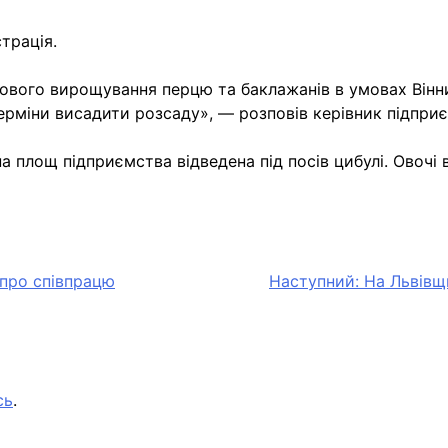
трація.
вого вирощування перцю та баклажанів в умовах Віннич
ерміни висадити розсаду», — розповів керівник підприє
а площ підприємства відведена під посів цибулі. Овоч
 про співпрацю
Наступний:
На Львівщ
сь
.