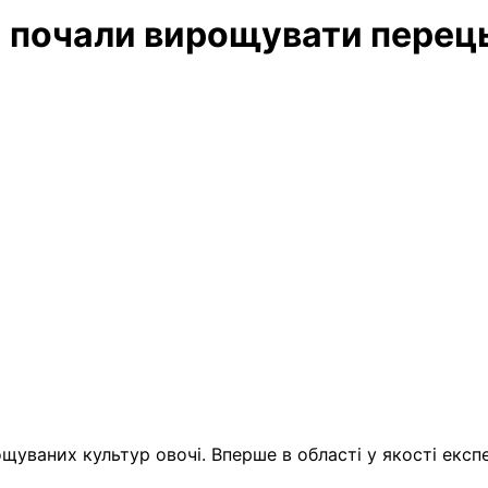
лі почали вирощувати перец
щуваних культур овочі. Вперше в області
у якості екс