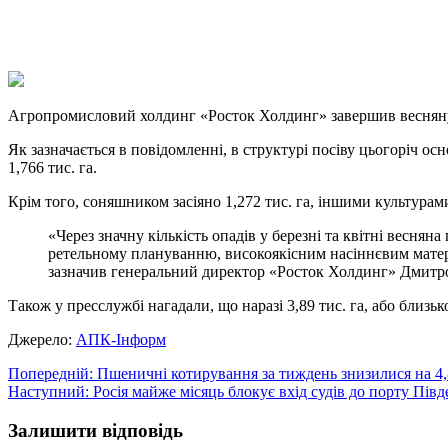
X
Copy
Link
Print
Агропромисловий холдинг «Росток Холдинг» завершив веснян
Як зазначається в повідомленні, в структурі посіву цьогоріч ос
1,766 тис. га.
Крім того, соняшником засіяно 1,272 тис. га, іншими культурами 
«Через значну кількість опадів у березні та квітні весня
ретельному плануванню, високоякісним насіннєвим матеріа
зазначив генеральний директор «Росток Холдинг» Дмитр
Також у пресслужбі нагадали, що наразі 3,89 тис. га, або близьк
Джерело:
АПК-Інформ
Навігація
Попередній:
Пшеничні котирування за тиждень знизилися на 4
Наступний:
Росія майже місяць блокує вхід судів до порту Пів
записів
Залишити відповідь