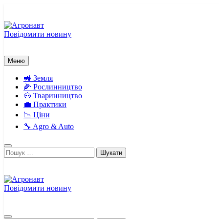
Перейти
до
вмісту
Повідомити новину
Агронавт
Новини українського агробізнесу
Меню
🚜 Земля
🌽 Рослинництво
🐽 Тваринництво
💼 Практики
📉 Ціни
🔧 Agro & Auto
Пошук:
Повідомити новину
Агронавт
Новини українського агробізнесу