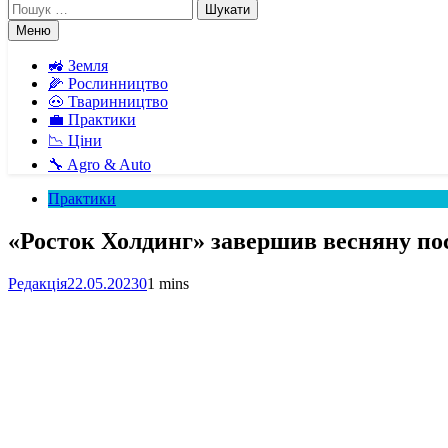
Пошук:
Меню
🚜 Земля
🌽 Рослинництво
🐽 Тваринництво
💼 Практики
📉 Ціни
🔧 Agro & Auto
Практики
«Росток Холдинг» завершив весняну по
Редакція
22.05.2023
0
1 mins
Facebook
Telegram
Viber