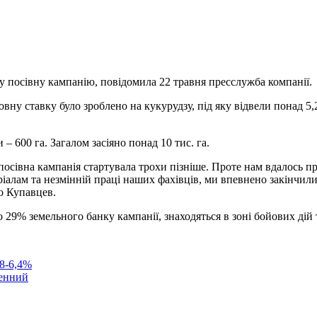
у посівну кампанію,
повідомила 22 травня пресслужба компанії.
новну ставку було зроблено на кукурудзу, під яку відвели понад 5,
– 600 га. Загалом засіяно понад 10 тис. га.
на посівна кампанія стартувала трохи пізніше. Проте нам вдалось 
лам та незмінній праці наших фахівців, ми впевнено закінчили 
о Купавцев.
о 29% земельного банку кампанії, знаходяться в зоні бойових дій 
,8-6,4%
денний