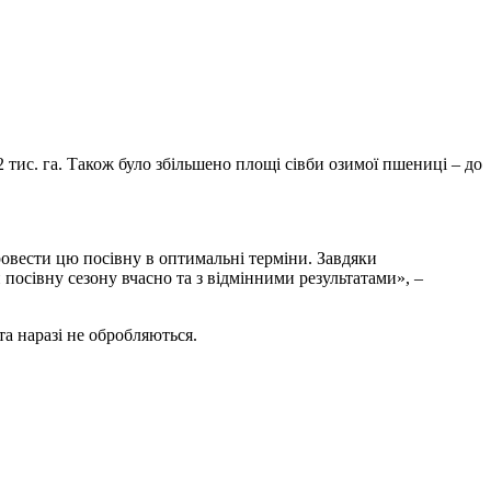
2 тис. га. Також було збільшено площі сівби озимої пшениці – до
провести цю посівну в оптимальні терміни. Завдяки
посівну сезону вчасно та з відмінними результатами», –
та наразі не обробляються.