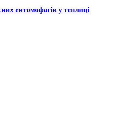
исних ентомофагів у теплиці