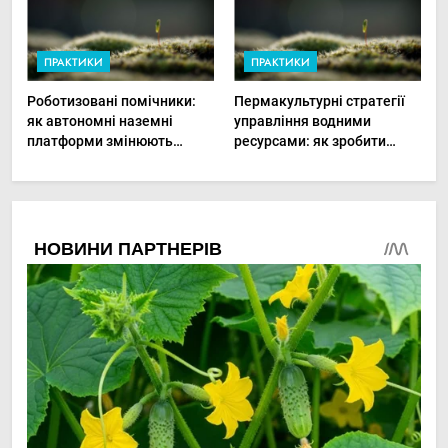
ПРАКТИКИ
ПРАКТИКИ
Роботизовані помічники:
Пермакультурні стратегії
як автономні наземні
управління водними
платформи змінюють
ресурсами: як зробити
догляд за органічними
мале господарство стійким
овочами
до посухи