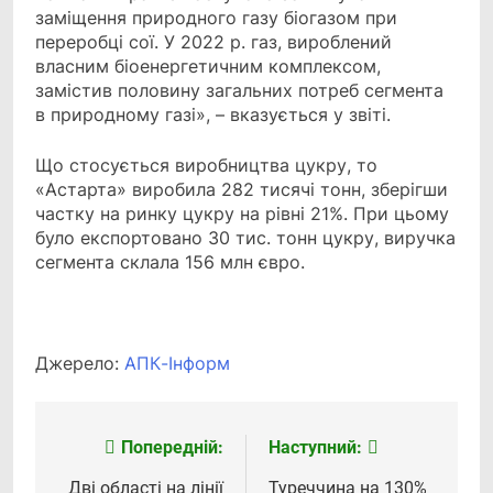
заміщення природного газу біогазом при
переробці сої. У 2022 р. газ, вироблений
власним біоенергетичним комплексом,
замістив половину загальних потреб сегмента
в природному газі», – вказується у звіті.
Що стосується виробництва цукру, то
«Астарта» виробила 282 тисячі тонн, зберігши
частку на ринку цукру на рівні 21%. При цьому
було експортовано 30 тис. тонн цукру, виручка
сегмента склала 156 млн євро.
Джерело:
АПК-Інформ
Попередній:
Наступний:
Навігація
Дві області на лінії
Туреччина на 130%