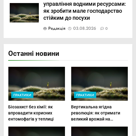
управління водними ресурсами:
як зробити мале господарство
стійким до посухи
Редакція
03.08.2026
0
Останні новини
ПРАКТИКИ
ПРАКТИКИ
Біозахист без хімії: як
Вертикальна ягідна
впровадити корисних
революція: як отримати
ентомофагів у теплиці
великий врожай на
мінімальній площі