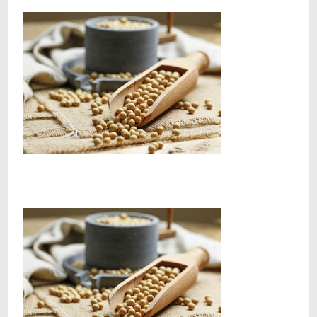
Facebook
Telegram
Viber
X
Copy
Print
Link