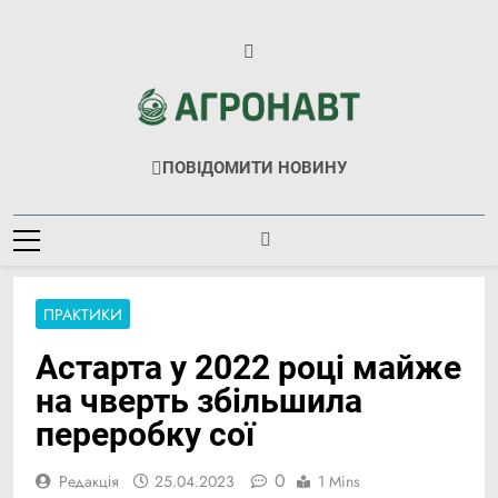
Перейти
до
вмісту
Агронавт
Новини Українського Агробізнесу
ПОВІДОМИТИ НОВИНУ
ПРАКТИКИ
Астарта у 2022 році майже
на чверть збільшила
переробку сої
0
Редакція
25.04.2023
1 Mins