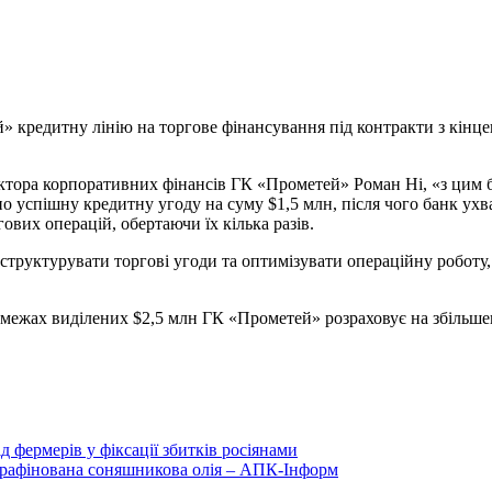
» кредитну лінію на торгове
фінансування під контракти з кінц
ктора корпоративних фінансів ГК «Прометей» Роман Ні, «з цим б
о успішну кредитну угоду на суму $1,5 млн, після чого банк ухв
вих операцій, обертаючи їх кілька разів.
структурувати торгові угоди та оптимізувати операційну роботу,
у межах виділених $2,5 млн ГК «Прометей» розраховує на збільше
фермерів у фіксації збитків росіянами
рафінована соняшникова олія – АПК-Інформ