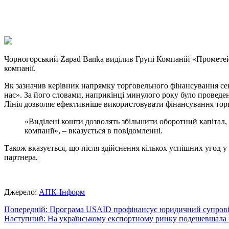
X
Copy
Link
Print
Чорногорський Zapad Banka виділив Групі Компаній «Прометей
компанії.
Як зазначив керівник напрямку торговельного фінансування се
нас». За його словами, наприкінці минулого року було проведен
Лінія дозволяє ефективніше використовувати фінансування торго
«Виділені кошти дозволять збільшити оборотний капітал, 
компанії», – вказується в повідомленні.
Також вказується, що після здійснення кількох успішних угод 
партнера.
Джерело:
АПК-Інформ
Навігація
Попередній:
Програма USAID профінансує юридичний супровід 
Наступний:
На українському експортному ринку подешевшала 
записів