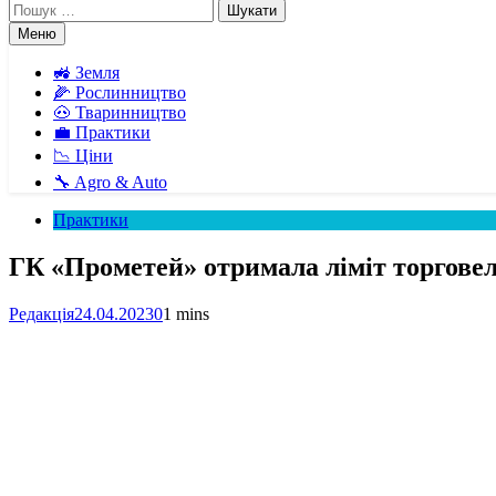
Пошук:
Меню
🚜 Земля
🌽 Рослинництво
🐽 Тваринництво
💼 Практики
📉 Ціни
🔧 Agro & Auto
Практики
ГК «Прометей» отримала ліміт торговел
Редакція
24.04.2023
0
1 mins
Facebook
Telegram
Viber