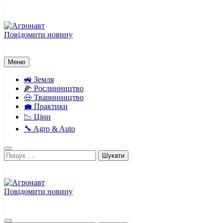
Перейти
до
вмісту
Повідомити новину
Агронавт
Новини українського агробізнесу
Меню
🚜 Земля
🌽 Рослинництво
🐽 Тваринництво
💼 Практики
📉 Ціни
🔧 Agro & Auto
Пошук:
Повідомити новину
Агронавт
Новини українського агробізнесу