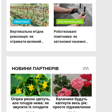
врожаю в малих
господарствах
ПРАКТИКИ
РОСЛИННИЦТВО
Вертикальна ягідна
Роботизовані
революція: як
помічники: як
отримати великий
автономні наземні
врожай на
платформи змінюють
мінімальній площі
догляд за органічними
овочами