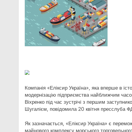
Facebook
Telegram
Viber
X
Copy
Print
Link
Компанія «‎Еліксир Україна»‎, яка вперше в іс
модернізацію підприємства найближчим часом.
Віхренко під час зустрічі з першим заступни
Шугалієм, повідомила 20 квітня пресслуба 
Як зазначається, «‎Еліксир Україна»‎ є перем
майнового комплексу морського торговельного