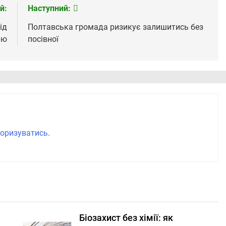
й:
Наступний:
ід
Полтавська громада ризикує залишитись без
лю
посівної
оризуватись
.
Біозахист без хімії: як