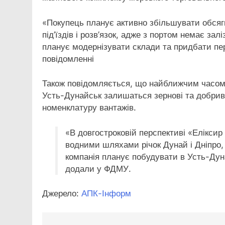
«Покупець планує активно збільшувати обся
під’їздів і розв’язок, адже з портом немає залі
планує модернізувати склади та придбати пер
повідомленні
Також повідомляється, що найближчим часом
Усть-Дунайськ залишаться зернові та добрив
номенклатуру вантажів.
«В довгостроковій перспективі «‎Елікси
водними шляхами річок Дунай і Дніпро, 
компанія планує побудувати в Усть-Дуна
додали у ФДМУ.
Джерело:
АПК-Інформ