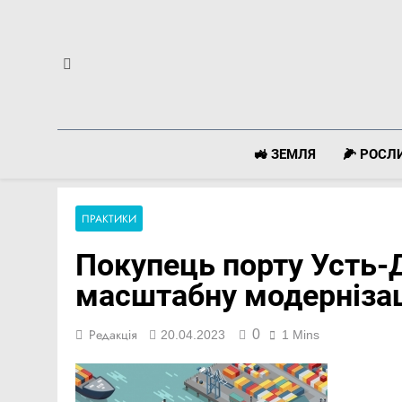
Перейти
до
вмісту
🚜 ЗЕМЛЯ
🌽 РОС
ПРАКТИКИ
Покупець порту Усть-
масштабну модерніза
0
Редакція
20.04.2023
1 Mins