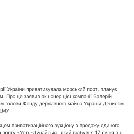
торії України приватизувала морський
порт, планує
 Про це заявив акціонер цієї компанії Валерій
ком голови Фонду державного майна України Денисом
ФДМУ
ожцем приватизаційного аукціону з продажу єдиного
 порту «Усть-Дунайськ», який відбувся 17 січня п.р.