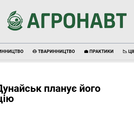
Агронавт
Новини Українського Агробізнесу
ЛИННИЦТВО
🐽 ТВАРИННИЦТВО
💼 ПРАКТИКИ
📉 Ц
Дунайськ планує його
цію