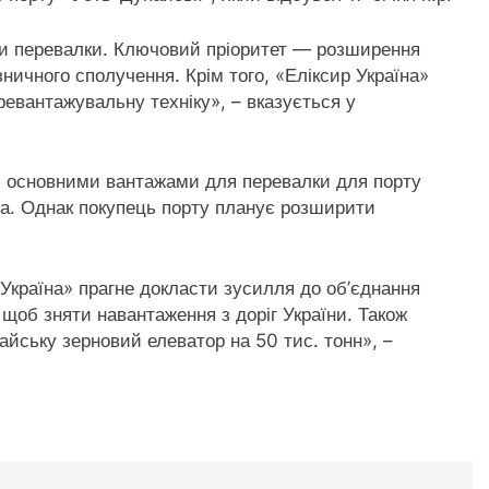
ги перевалки. Ключовий пріоритет — розширення
зничного сполучення. Крім того, «‎Еліксир Україна»‎
евантажувальну техніку», – вказується у
 основними вантажами для перевалки для порту
а. Однак покупець порту планує розширити
р Україна» прагне докласти зусилля до об’єднання
щоб зняти навантаження з доріг України. Також
йську зерновий елеватор на 50 тис. тонн», –