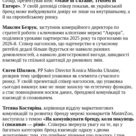
Group, презентував кейс
«Made in Ukraine, Trusted in
Europe»
. У своїй доповіді спікер показав, як український
бренд може вибудовувати довіру не лише на внутрішньому, а
й на європейському ринку.
Максим Безрук
, заступник комерційного директора по
стратегії роботи з ключовими клієнтами мережі “Аврора”,
поділився уроками партнерства 2025 року та прогнозами на
2026-й. Спікер наголосив, що партнерство в сучасному
ритейлі дедалі більше будується не навколо разових
домовленостей, а навколо довгострокової вигоди, швидкості
взаємодії та спільної адаптації до ринкових змін.
Євген Шиляєв
, PP Sales Director Konica Minolta Ukraine,
розкрив тему цифрової упаковки як елемента сучасного
ринку. У своїй презентації спікер наголосив, що упаковка
сьогодні виконує вже не лише захисну чи естетичну функцію,
а стає повноцінним носієм даних, брендової комунікації та
взаємодії зі споживачем.
Тетяна Костиріна
, керівниця відділу маркетингових
комунікацій та розвитку бренду мережі зоомаркетів MasterZoo,
виступила з темою
«Як комунікувати бренду, коли покупець
і споживач — різні»
. Спікерка звернула увагу на те, що у
багатьох категоріях бренд взаємодіє одразу з двома
аудиторіями: тим, хто приймає рішення про покупку, і тим,