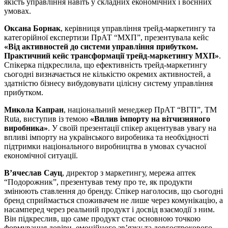
якість управління навіть у складних економічних і воєнних
умовах.
Оксана Борнак
, керівниця управління трейд-маркетингу та
категорійної експертизи ПрАТ “МХП”, презентувала кейс
«Від активностей до системи управління прибутком.
Практичний кейс трансформації трейд-маркетингу МХП»
.
Спікерка підкреслила, що ефективність трейд-маркетингу
сьогодні визначається не кількістю окремих активностей, а
здатністю бізнесу вибудовувати цілісну систему управління
прибутком.
Микола Капран
, національний менеджер ПрАТ “ВГП”, ТМ
Ruta, виступив із темою
«Вплив імпорту на вітчизняного
виробника»
. У своїй презентації спікер акцентував увагу на
впливі імпорту на українського виробника та необхідності
підтримки національного виробництва в умовах сучасної
економічної ситуації.
В’ячеслав Сауц
, директор з маркетингу, мережа аптек
“Подорожник”, презентував тему про те, як продукти
змінюють ставлення до бренду. Спікер наголосив, що сьогодні
бренд сприймається споживачем не лише через комунікацію, а
насамперед через реальний продукт і досвід взаємодії з ним.
Він підкреслив, що саме продукт стає основною точкою
формування довіри, емоційного зв’язку та довгострокового