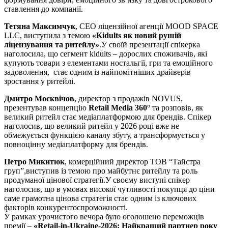
ставлення до компанії.
Тетяна Максимчук
, CEO ліцензійної агенції MOOD SPACE
LLC, виступила з темою
«Kidults як новий рушій
ліцензування та ритейлу»
.У своїй презентації спікерка
наголосила, що сегмент kidults – дорослих споживачів, які
купують товари з елементами ностальгії, гри та емоційного
задоволення, стає одним із найпомітніших драйверів
зростання у ритейлі.
Дмитро Москвічов
, директор з продажів NOVUS,
презентував концепцію
Retail Media 360°
та розповів, як
великий ритейл стає медіаплатформою для брендів. Спікер
наголосив, що великий ритейл у 2026 році вже не
обмежується функцією каналу збуту, а трансформується у
повноцінну медіаплатформу для брендів.
Петро Микитюк
, комерційний директор ТОВ “Тайстра
груп”,виступив із темою про майбутнє ритейлу та роль
продуманої цінової стратегії.У своєму виступі спікер
наголосив, що в умовах високої чутливості покупця до ціни
саме грамотна цінова стратегія стає одним із ключових
факторів конкурентоспроможності.
У рамках урочистого вечора було оголошено переможців
премії –
«Retail-in-Ukraine-2026: Найкращий партнер року