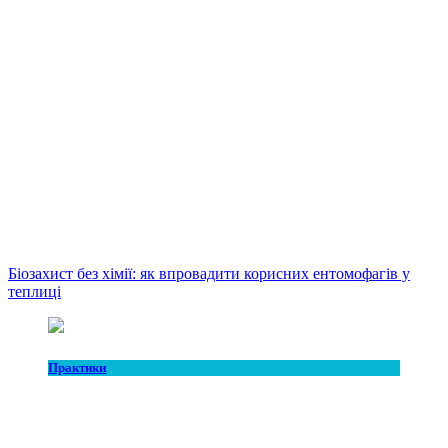
Біозахист без хімії: як впровадити корисних ентомофагів у
теплиці
Практики