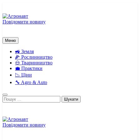
Перейти
до
вмісту
Повідомити новину
Агронавт
Новини українського агробізнесу
Меню
🚜 Земля
🌽 Рослинництво
🐽 Тваринництво
💼 Практики
📉 Ціни
🔧 Agro & Auto
Пошук:
Повідомити новину
Агронавт
Новини українського агробізнесу