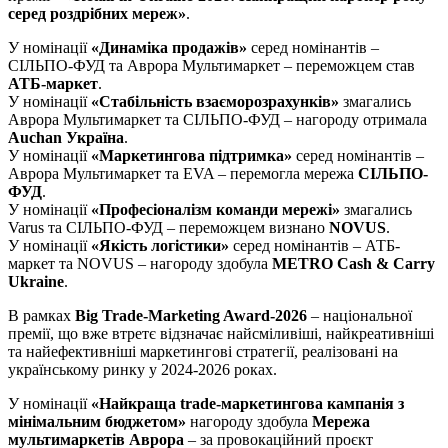
серед роздрібних мереж»
.
У номінації
«Динаміка продажів»
серед номінантів –
СІЛЬПО-ФУД та Аврора Мультимаркет – переможцем став
АТБ-маркет
.
У номінації
«Стабільність взаєморозрахунків»
змагались
Аврора Мультимаркет та СІЛЬПО-ФУД – нагороду отримала
Auchan Україна
.
У номінації
«Маркетингова підтримка»
серед номінантів –
Аврора Мультимаркет та EVA – перемогла мережа
СІЛЬПО-
ФУД
.
У номінації
«Професіоналізм команди мережі»
змагались
Varus та СІЛЬПО-ФУД – переможцем визнано
NOVUS
.
У номінації
«Якість логістики»
серед номінантів – АТБ-
маркет та NOVUS – нагороду здобула
METRO Cash & Carry
Ukraine
.
В рамках
Big Trade-Marketing Award-2026
– національної
премії, що вже втретє відзначає найсміливіші, найкреативніші
та найефективніші маркетингові стратегії, реалізовані на
українському ринку у 2024-2026 роках.
У номінації
«Найкраща trade-маркетингова кампанія з
мінімальним бюджетом»
нагороду здобула
Мережа
мультимаркетів Аврора
– за провокаційний проєкт