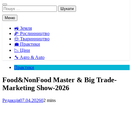
Пошук:
Меню
🚜 Земля
🌽 Рослинництво
🐽 Тваринництво
💼 Практики
📉 Ціни
🔧 Agro & Auto
Практики
Food&NonFood Master & Big Trade-
Marketing Show-2026
Редакція
07.04.2026
0
2 mins
Facebook
Telegram