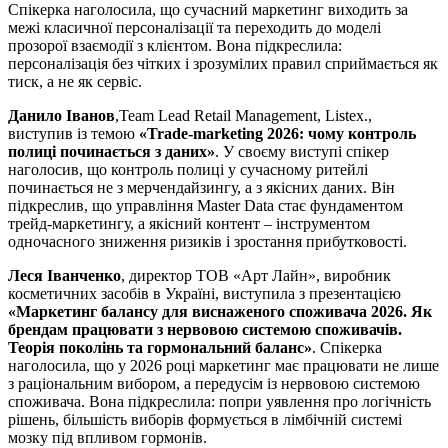
Спікерка наголосила, що сучасний маркетинг виходить за
межі класичної персоналізації та переходить до моделі
прозорої взаємодії з клієнтом. Вона підкреслила:
персоналізація без чітких і зрозумілих правил сприймається як
тиск, а не як сервіс.
Данило Іванов
,Team Lead Retail Management, Listex.,
виступив із темою
«Trade-marketing 2026: чому контроль
полиці починається з даних»
. У своєму виступі спікер
наголосив, що контроль полиці у сучасному ритейлі
починається не з мерчендайзингу, а з якісних даних. Він
підкреслив, що управління Master Data стає фундаментом
трейд-маркетингу, а якісний контент – інструментом
одночасного зниження ризиків і зростання прибутковості.
Леся Іванченко
, директор ТОВ «Арт Лайн», виробник
косметичних засобів в Україні, виступила з презентацією
«Маркетинг балансу для виснаженого споживача 2026. Як
брендам працювати з нервовою системою споживачів.
Теорія поколінь та гормональний баланс»
. Спікерка
наголосила, що у 2026 році маркетинг має працювати не лише
з раціональним вибором, а передусім із нервовою системою
споживача. Вона підкреслила: попри уявлення про логічність
рішень, більшість виборів формується в лімбічній системі
мозку під впливом гормонів.