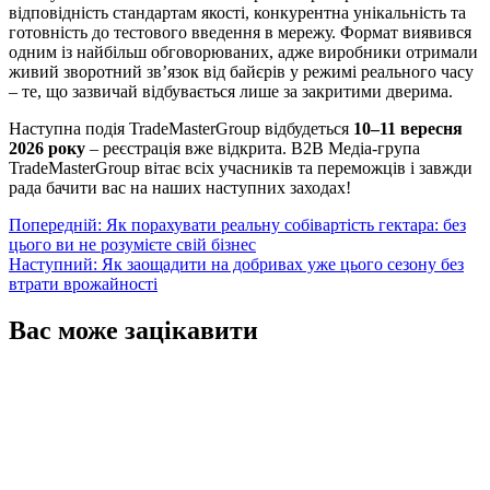
відповідність стандартам якості, конкурентна унікальність та
готовність до тестового введення в мережу. Формат виявився
одним із найбільш обговорюваних, адже виробники отримали
живий зворотний зв’язок від байєрів у режимі реального часу
– те, що зазвичай відбувається лише за закритими дверима.
Наступна подія TradeMasterGroup відбудеться
10–11 вересня
2026 року
– реєстрація вже відкрита. B2B Медіа-група
TradeMasterGroup вітає всіх учасників та переможців і завжди
рада бачити вас на наших наступних заходах!
Навігація
Попередній:
Як порахувати реальну собівартість гектара: без
цього ви не розумієте свій бізнес
записів
Наступний:
Як заощадити на добривах уже цього сезону без
втрати врожайності
Вас може зацікавити