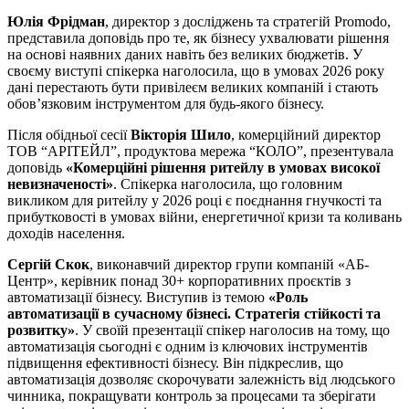
Юлія Фрідман
, директор з досліджень та стратегій Promodo,
представила доповідь про те, як бізнесу ухвалювати рішення
на основі наявних даних навіть без великих бюджетів. У
своєму виступі спікерка наголосила, що в умовах 2026 року
дані перестають бути привілеєм великих компаній і стають
обов’язковим інструментом для будь-якого бізнесу.
Після обідньої сесії
Вікторія Шило
, комерційний директор
ТОВ “АРІТЕЙЛ”, продуктова мережа “КОЛО”, презентувала
доповідь
«Комерційні рішення ритейлу в умовах високої
невизначеності»
. Спікерка наголосила, що головним
викликом для ритейлу у 2026 році є поєднання гнучкості та
прибутковості в умовах війни, енергетичної кризи та коливань
доходів населення.
Сергій Скок
, виконавчий директор групи компаній «АБ-
Центр», керівник понад 30+ корпоративних проєктів з
автоматизації бізнесу. Виступив із темою
«Роль
автоматизації в сучасному бізнесі. Стратегія стійкості та
розвитку»
. У своїй презентації спікер наголосив на тому, що
автоматизація сьогодні є одним із ключових інструментів
підвищення ефективності бізнесу. Він підкреслив, що
автоматизація дозволяє скорочувати залежність від людського
чинника, покращувати контроль за процесами та зберігати