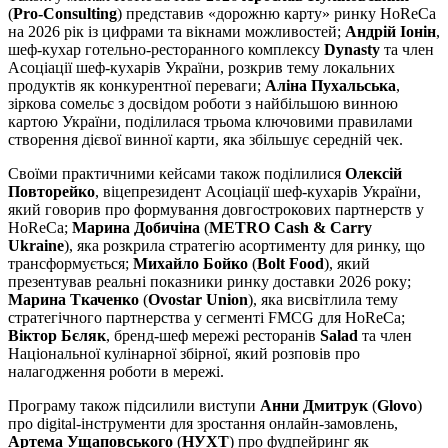
(
Pro-Consulting
) представив «дорожню карту» ринку HoReCa
на 2026 рік із цифрами та вікнами можливостей;
Андрій Іонін
,
шеф-кухар готельно-ресторанного комплексу
Dynasty
та член
Асоціації шеф-кухарів України, розкрив тему локальних
продуктів як конкурентної переваги;
Аліна Пухальська
,
зіркова сомельє з досвідом роботи з найбільшою винною
картою України, поділилася трьома ключовими правилами
створення дієвої винної карти, яка збільшує середній чек.
Своїми практичними кейсами також поділилися
Олексій
Повторейко
, віцепрезидент Асоціації шеф-кухарів України,
який говорив про формування довгострокових партнерств у
HoReCa;
Марина Добичіна
(
METRO Cash & Carry
Ukraine
), яка розкрила стратегію асортименту для ринку, що
трансформується;
Михайло Бойко
(
Bolt Food
), який
презентував реальні показники ринку доставки 2026 року;
Марина Ткаченко
(
Ovostar Union
), яка висвітлила тему
стратегічного партнерства у сегменті FMCG для HoReCa;
Віктор Бєляк
, бренд-шеф мережі ресторанів
Salad
та член
Національної кулінарної збірної, який розповів про
налагодження роботи в мережі.
Програму також підсилили виступи
Анни Дмитрук
(
Glovo
)
про digital-інструменти для зростання онлайн-замовлень,
Артема Ущаповського
(
НУХТ
) про фудпейринг як