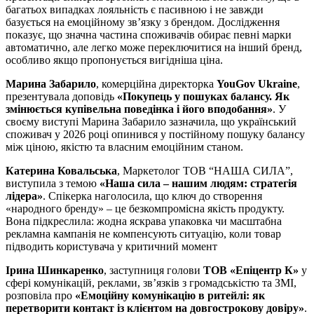
багатьох випадках лояльність є пасивною і не завжди
базується на емоційному зв’язку з брендом. Дослідження
показує, що значна частина споживачів обирає певні марки
автоматично, але легко може переключитися на інший бренд,
особливо якщо пропонується вигідніша ціна.
Марина Забарило
, комерційна директорка
YouGov Ukraine
,
презентувала доповідь
«Покупець у пошуках балансу. Як
змінюється купівельна поведінка і його вподобання»
. У
своєму виступі Марина Забарило зазначила, що український
споживач у 2026 році опинився у постійному пошуку балансу
між ціною, якістю та власним емоційним станом.
Катерина Ковальська
, Маркетолог ТОВ “НАША СИЛА”,
виступила з темою
«Наша сила – нашим людям: стратегія
лідера»
. Спікерка наголосила, що ключ до створення
«народного бренду» – це безкомпромісна якість продукту.
Вона підкреслила: жодна яскрава упаковка чи масштабна
рекламна кампанія не компенсують ситуацію, коли товар
підводить користувача у критичний момент
Ірина Шинкаренко
, заступниця голови
ТОВ «Епіцентр К»
у
сфері комунікацій, реклами, зв’язків з громадськістю та ЗМІ,
розповіла про
«Емоційну комунікацію в ритейлі: як
перетворити контакт із клієнтом на довгострокову довіру»
.