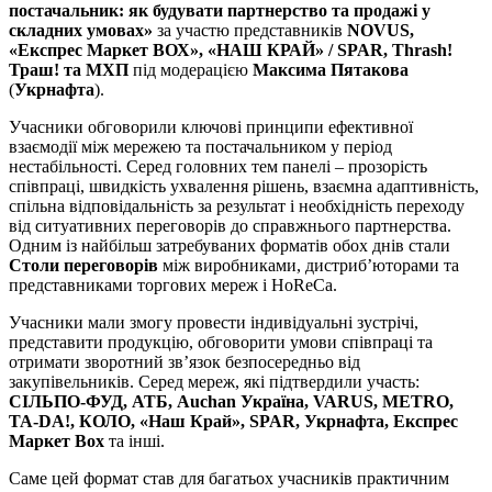
постачальник: як будувати партнерство та продажі у
складних умовах»
за участю представників
NOVUS,
«Експрес Маркет ВОХ», «НАШ КРАЙ» / SPAR, Thrash!
Траш! та МХП
під модерацією
Максима Пятакова
(
Укрнафта
).
Учасники обговорили ключові принципи ефективної
взаємодії між мережею та постачальником у період
нестабільності. Серед головних тем панелі – прозорість
співпраці, швидкість ухвалення рішень, взаємна адаптивність,
спільна відповідальність за результат і необхідність переходу
від ситуативних переговорів до справжнього партнерства.
Одним із найбільш затребуваних форматів обох днів стали
Столи переговорів
між виробниками, дистриб’юторами та
представниками торгових мереж і HoReCa.
Учасники мали змогу провести індивідуальні зустрічі,
представити продукцію, обговорити умови співпраці та
отримати зворотний зв’язок безпосередньо від
закупівельників. Серед мереж, які підтвердили участь:
СІЛЬПО-ФУД, АТБ, Auchan Україна, VARUS, METRO,
TA-DA!, КОЛО, «Наш Край», SPAR, Укрнафта, Експрес
Маркет Box
та інші.
Саме цей формат став для багатьох учасників практичним