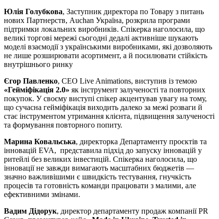
Юлія Голубкова
, Заступник директора по Товару з питань
нових Партнерств, Auchan Україна, розкрила програми
підтримки локальних виробників. Спікерка наголосила, що
великі торгові мережі сьогодні дедалі активніше шукають
моделі взаємодії з українськими виробниками, які дозволяють
не лише розширювати асортимент, а й посилювати стійкість
внутрішнього ринку
Єгор Павленко
, СЕО Live Animations, виступив із темою
«Гейміфікація 2.0»
як інструмент залученості та повторних
покупок. У своєму виступі спікер акцентував увагу на тому,
що сучасна гейміфікація виходить далеко за межі розваги й
стає інструментом утримання клієнта, підвищення залученості
та формування повторного попиту.
Марина Ковальська
, директорка Департаменту проєктів та
інновацій EVA, представила підхід до запуску інновацій у
ритейлі без великих інвестицій. Спікерка наголосила, що
інновації не завжди вимагають масштабних бюджетів —
значно важливішими є швидкість тестування, гнучкість
процесів та готовність команди працювати з малими, але
ефективними змінами.
Вадим Дідорук
, директор департаменту продаж компанії PR