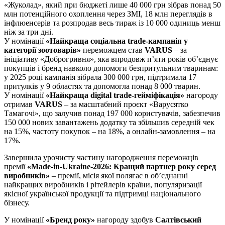
«Жуколад», який при бюджеті лише 40 000 грн зібрав понад 50
млн потенційного охоплення через ЗМІ, 18 млн переглядів в
інфлюенсерів та розпродав весь тираж із 10 000 одиниць менш
ніж за три дні.
У номінації
«Найкраща соціальна trade-кампанія у
категорії зоотоварів»
переможцем став
VARUS
– за
ініціативу «Доброгривня», яка впродовж п’яти років об’єднує
покупців і бренд навколо допомоги безпритульним тваринам:
у 2025 році кампанія зібрала 300 000 грн, підтримала 17
притулків у 9 областях та допомогла понад 8 000 тварин.
У номінації
«Найкраща digital trade-гейміфікація»
нагороду
отримав
VARUS
– за масштабний проєкт «Варусятко
Тамагочі», що залучив понад 197 000 користувачів, забезпечив
150 000 нових завантажень додатку та збільшив середній чек
на 15%, частоту покупок – на 18%, а онлайн-замовлення – на
17%.
Завершила урочисту частину нагородження переможців
премії
«Made-in-Ukraine-2026: Кращий партнер року серед
виробників»
– премії, місія якої полягає в об’єднанні
найкращих виробників і рітейлерів країни, популяризації
якісної української продукції та підтримці національного
бізнесу.
У номінації
«Бренд року»
нагороду здобув
Салтівський