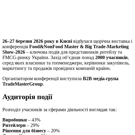
Viber
X
Copy
Link
Print
26–27 березня 2026 року в Києві
відбулася щорічна виставка і
конференція
Food&NonFood Master & Big Trade-Marketing
Show-2026
– ключова подія для представників ритейлу та
FMCG-ринку України. Захід об’єднав понад
2000 учасників
,
серед яких власники та топменеджери, керівники закупівель,
маркетингу та продажів провідних компаній країни.
Організатором конференції виступила
B2B медіа-група
TradeMasterGroup
.
Аудиторія події
Розподіл учасників за сферами діяльності виглядав так:
Виробники
– 43%
Ритейлери
– 29%
Рішення для бізнесу
– 20%