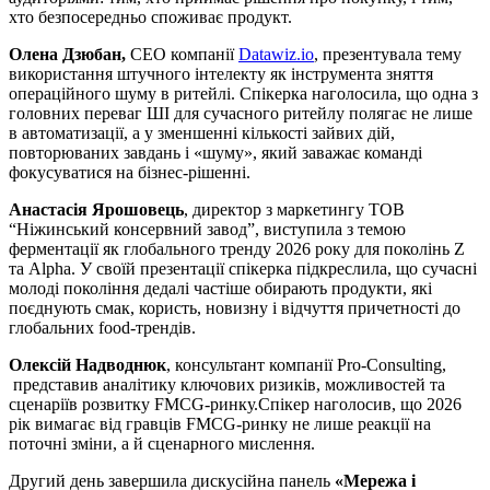
хто безпосередньо споживає продукт.
Олена Дзюбан,
CEO компанії
Datawiz.io
, презентувала тему
використання штучного інтелекту як інструмента зняття
операційного шуму в ритейлі. Спікерка наголосила, що одна з
головних переваг ШІ для сучасного ритейлу полягає не лише
в автоматизації, а у зменшенні кількості зайвих дій,
повторюваних завдань і «шуму», який заважає команді
фокусуватися на бізнес-рішенні.
Анастасія Ярошовець
, директор з маркетингу ТОВ
“Ніжинський консервний завод”, виступила з темою
ферментації як глобального тренду 2026 року для поколінь Z
та Alpha. У своїй презентації спікерка підкреслила, що сучасні
молоді покоління дедалі частіше обирають продукти, які
поєднують смак, користь, новизну і відчуття причетності до
глобальних food-трендів.
Олексій Надводнюк
, консультант компанії Pro-Consulting,
представив аналітику ключових ризиків, можливостей та
сценаріїв розвитку FMCG-ринку.Спікер наголосив, що 2026
рік вимагає від гравців FMCG-ринку не лише реакції на
поточні зміни, а й сценарного мислення.
Другий день завершила дискусійна панель
«Мережа і