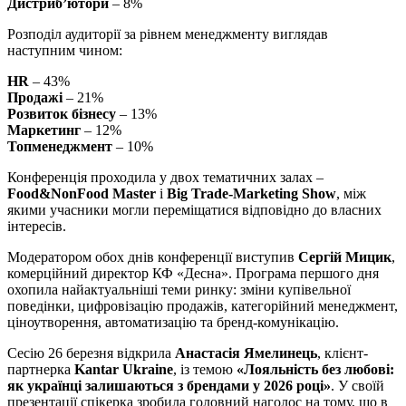
Дистриб’ютори
– 8%
Розподіл аудиторії за рівнем менеджменту виглядав
наступним чином:
HR
– 43%
Продажі
– 21%
Розвиток бізнесу
– 13%
Маркетинг
– 12%
Топменеджмент
– 10%
Конференція проходила у двох тематичних залах –
Food&NonFood Master
і
Big Trade-Marketing Show
, між
якими учасники могли переміщатися відповідно до власних
інтересів.
Модератором обох днів конференції виступив
Сергій Мицик
,
комерційний директор КФ «Десна». Програма першого дня
охопила найактуальніші теми ринку: зміни купівельної
поведінки, цифровізацію продажів, категорійний менеджмент,
ціноутворення, автоматизацію та бренд-комунікацію.
Сесію 26 березня відкрила
Анастасія Ямелинець
, клієнт-
партнерка
Kantar Ukraine
, із темою
«Лояльність без любові:
як українці залишаються з брендами у 2026 році»
. У своїй
презентації спікерка зробила головний наголос на тому, що в