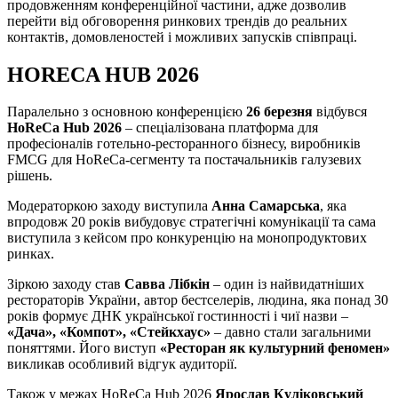
продовженням конференційної частини, адже дозволив
перейти від обговорення ринкових трендів до реальних
контактів, домовленостей і можливих запусків співпраці.
HORECA HUB 2026
Паралельно з основною конференцією
26 березня
відбувся
HoReCa Hub 2026
– спеціалізована платформа для
професіоналів готельно-ресторанного бізнесу, виробників
FMCG для HoReCa-сегменту та постачальників галузевих
рішень.
Модераторкою заходу виступила
Анна Самарська
, яка
впродовж 20 років вибудовує стратегічні комунікації та сама
виступила з кейсом про конкуренцію на монопродуктових
ринках.
Зіркою заходу став
Савва Лібкін
– один із найвидатніших
рестораторів України, автор бестселерів, людина, яка понад 30
років формує ДНК української гостинності і чиї назви –
«Дача», «Компот», «Стейкхаус»
– давно стали загальними
поняттями. Його виступ
«Ресторан як культурний феномен»
викликав особливий відгук аудиторії.
Також у межах HoReCa Hub 2026
Ярослав Куліковський