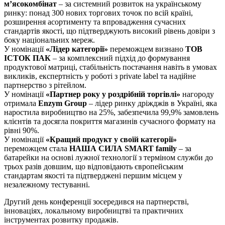
м’ясокомбінат
– за системний розвиток на українському
ринку: понад 300 нових торгових точок по всій країні,
розширення асортименту та впровадження сучасних
стандартів якості, що підтверджують високий рівень довіри з
боку національних мереж.
У номінації
«Лідер категорії»
переможцем визнано
ТОВ
ІСТОК ПАК
– за комплексний підхід до формування
продуктової матриці, стабільність постачання навіть в умовах
викликів, експертність у роботі з private label та надійне
партнерство з рітейлом.
У номінації
«Партнер року у роздрібній торгівлі»
нагороду
отримала
Enzym Group
– лідер ринку дріжджів в Україні, яка
наростила виробництво на 25%, забезпечила 99,9% замовлень
клієнтів та досягла покриття магазинів сучасного формату на
рівні 90%.
У номінації
«Кращий продукт у своїй категорії»
переможцем стала
НАША СИЛА SMART family
– за
батарейки на основі лужної технології з терміном служби до
трьох разів довшим, що відповідають європейським
стандартам якості та підтверджені першим місцем у
незалежному тестуванні.
Другий день конференції зосередився на партнерстві,
інноваціях, локальному виробництві та практичних
інструментах розвитку продажів.