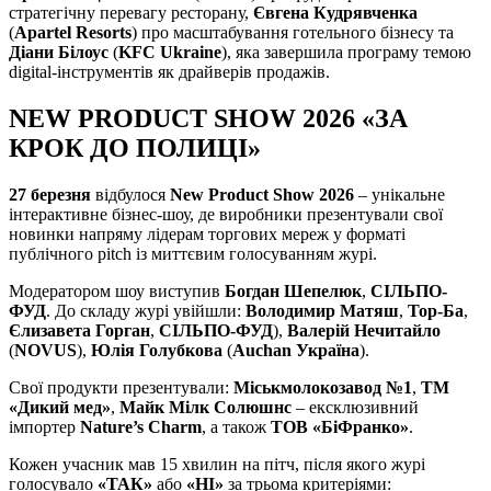
стратегічну перевагу ресторану,
Євгена Кудрявченка
(
Apartel Resorts
) про масштабування готельного бізнесу та
Діани Білоус
(
KFC Ukraine
), яка завершила програму темою
digital-інструментів як драйверів продажів.
NEW PRODUCT SHOW 2026 «ЗА
КРОК ДО ПОЛИЦІ»
27 березня
відбулося
New Product Show 2026
– унікальне
інтерактивне бізнес-шоу, де виробники презентували свої
новинки напряму лідерам торгових мереж у форматі
публічного pitch із миттєвим голосуванням журі.
Модератором шоу виступив
Богдан Шепелюк
,
СІЛЬПО-
ФУД
. До складу журі увійшли:
Володимир Матяш
,
Тор-Ба
,
Єлизавета Горган
,
СІЛЬПО-ФУД
),
Валерій Нечитайло
(
NOVUS
),
Юлія Голубкова
(
Auchan Україна
).
Свої продукти презентували:
Міськмолокозавод №1
,
ТМ
«Дикий мед»
,
Майк Мілк Солюшнс
– ексклюзивний
імпортер
Nature’s Charm
, а також
ТОВ «БіФранко»
.
Кожен учасник мав 15 хвилин на пітч, після якого журі
голосувало
«ТАК»
або
«НІ»
за трьома критеріями: