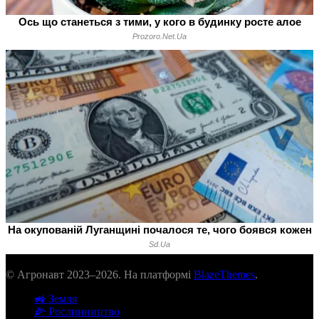
© Агронавт 2023–2026. На платформі
BlazeThemes
.
🚜 Земля
🌽 Рослинництво