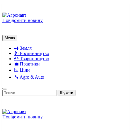
Перейти
до
вмісту
Повідомити новину
Агронавт
Новини українського агробізнесу
Меню
🚜 Земля
🌽 Рослинництво
🐽 Тваринництво
💼 Практики
📉 Ціни
🔧 Agro & Auto
Пошук:
Повідомити новину
Агронавт
Новини українського агробізнесу