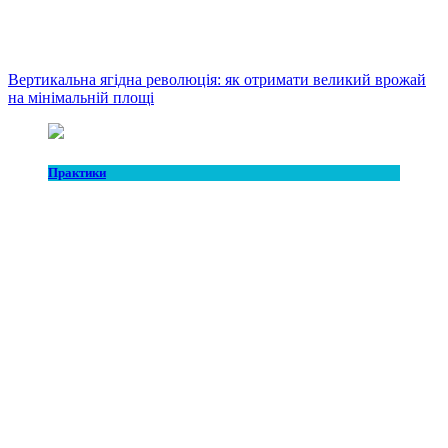
Вертикальна ягідна революція: як отримати великий врожай
на мінімальній площі
Практики