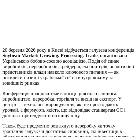
Telegram
Viber
X
Copy
Link
Print
20 березня 2026 року в Києві відбудеться галузева конференція
Soybean Market: Growing. Processing. Trade
, організована
Українською бобово-соєвою асоціацією. Подія об’єднає
виробників, переробників, трейдерів, експортерів, аналітиків і
представників влади навколо ключового питання — як
посилити позиції української сої на внутрішньому та
зовнішніх ринках.
Конференція працюватиме в логіці цілісного ланцюга:
виробництво, переробка, торгівля та вихід на експорт. У
центрі — технології вирощування, які не просто дають
урожай, а формують якість, що відповідає стандартам ЄС і
дозволяє претендувати на вищу ціну.
Також буде предметно розглянуто переробку як точку
зростання галузі: чи достатньо сировини, які інвестиції в
обладнання окупаються швидше, чи варто змінювати модель з