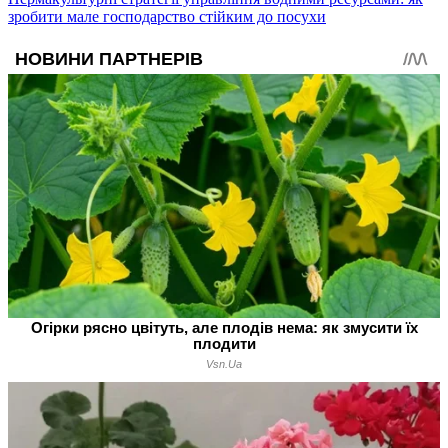
зробити мале господарство стійким до посухи