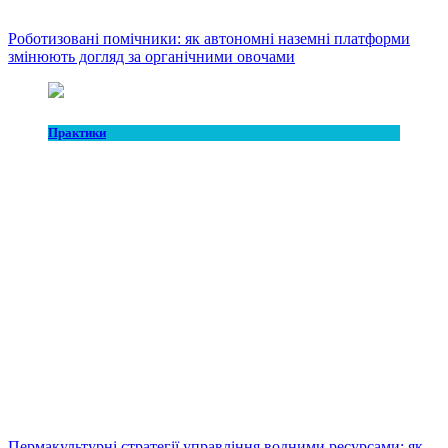
Роботизовані помічники: як автономні наземні платформи
змінюють догляд за органічними овочами
Практики
Пермакультурні стратегії управління водними ресурсами: як