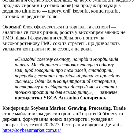
продажу сировини (соєвих бобів) на продаж продукції з
доданою цінністю — шроту, олії, ізолятів, концентратів,
готових інгредієнтів тощо.
Окремий блок сфокусується на торгівлі та експорті —
аналітика світових ринків, робота у високопреміальних не-
ГМО нішах і формування стабільного попиту на
високопротеїнову ГМО сою та стратегії, що дозволяють
укладати контракти не на сезон, а на роки.
«Сьогодні соєвому сектору потрібна координація
рішень. Ми збираємо ключових гравців в одному
залі, щоб говорити про технології, стандарти,
переробку, експорт і преміальні ринки як про єдину
систему. Один день концентрованої експертизи,
нетворкінгу та відкритих дискусій може стати
точкою зростання для всього ринку»,
— зазначає
президентка УБСА Антоніна Скляренко.
Конференція
Soybean Market: Growing. Processing. Trade
стане майданчиком для синхронізації стратегій бізнесу та
держави, формування нових партнерств і укладення
контрактів у сезоні 2026/27. Реєстрація відкрита. Деталі –
https://soybeanmarket.com.ua/