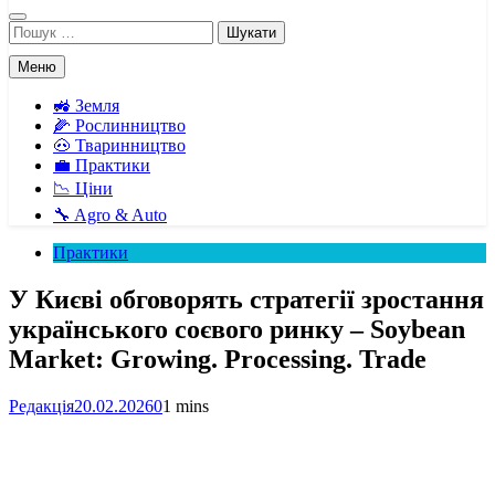
Пошук:
Меню
🚜 Земля
🌽 Рослинництво
🐽 Тваринництво
💼 Практики
📉 Ціни
🔧 Agro & Auto
Практики
У Києві обговорять стратегії зростання
українського соєвого ринку – Soybean
Market: Growing. Processing. Trade
Редакція
20.02.2026
0
1 mins
Facebook