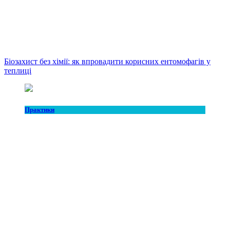
Біозахист без хімії: як впровадити корисних ентомофагів у
теплиці
Практики