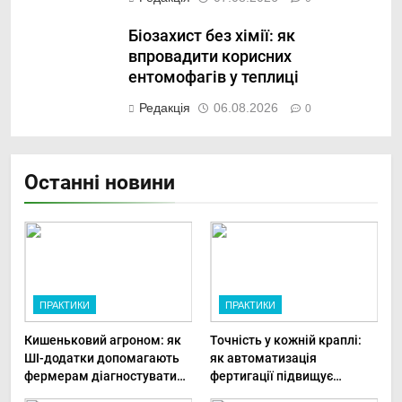
Біозахист без хімії: як
впровадити корисних
ентомофагів у теплиці
Редакція
06.08.2026
0
Останні новини
ПРАКТИКИ
ПРАКТИКИ
Кишеньковий агроном: як
Точність у кожній краплі:
ШІ-додатки допомагають
як автоматизація
фермерам діагностувати
фертигації підвищує
хвороби рослин миттєво
прибутки малого фермера