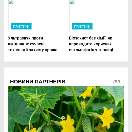
ПРАКТИКИ
ПРАКТИКИ
Ультразвук проти
Біозахист без хімії: як
шкідників: сучасні
впровадити корисних
технології захисту врожаю
ентомофагів у теплиці
в малих господарствах