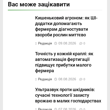
Вас може зацікавити
Кишеньковий агроном: як ШІ-
додатки допомагають
фермерам діагностувати
хвороби рослин миттєво
Редакція
09.08.2026
0
Точність у кожній краплі: як
автоматизація фертигації
підвищує прибутки малого
фермера
Редакція
08.08.2026
0
Ультразвук проти шкідників:
сучасні технології захисту
врожаю в малих господарствах
Редакція
07.08.2026
0