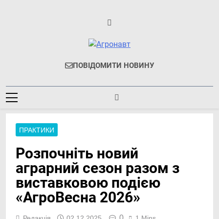
Перейти
до
вмісту
Агронавт
Новини Українського
ПОВІДОМИТИ НОВИНУ
Агробізнесу
ПРАКТИКИ
Розпочніть новий
аграрний сезон разом з
виставковою подією
«АгроВесна 2026»
0
Редакція
02.12.2025
1 Mins