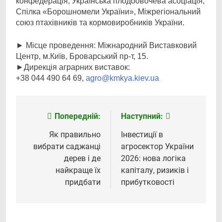
конфедерація, Українська плодоовочева асоціація,
Спілка «Борошномели України», Міжрегіональний
союз птахівників та кормовиробників України.
► Місце проведення: Міжнародний Виставковий
Центр, м.Київ, Броварський пр-т, 15.
►Дирекція аграрних виставок:
+38 044 490 64 69,
agro@kmkya.kiev.ua
Попередній:
Наступний:
Навігація
записів
Як правильно
Інвестиції в
вибрати саджанці
агросектор України
дерев і де
2026: нова логіка
найкраще їх
капіталу, ризиків і
придбати
прибутковості