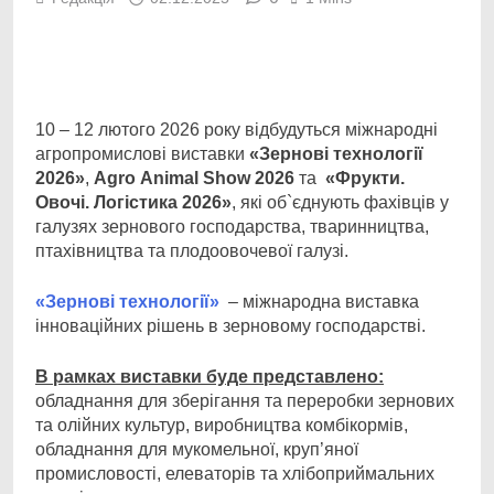
Facebook
Telegram
Viber
X
Copy
Print
Link
10 – 12 лютого 2026 року відбудуться міжнародні
агропромислові виставки
«Зернові
технології
2026»
,
Agro
Animal Show
2026
та
«Фрукти.
Овочі.
Логістика 2026»
,
які об`єднують
фахівців у
галузях зернового господарства, тваринництва,
птахівництва та плодоовочевої галузі.
«Зернові технології»
– міжнародна виставка
інноваційних рішень в зерновому господарстві.
В рамках виставки буде представлено:
обладнання для зберігання та переробки зернових
та олійних культур, виробництва комбікормів,
обладнання для мукомельної, круп’яної
промисловості, елеваторів та хлібоприймальних