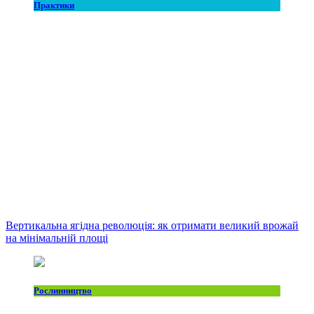
Практики
Вертикальна ягідна революція: як отримати великий врожай
на мінімальній площі
Рослинництво