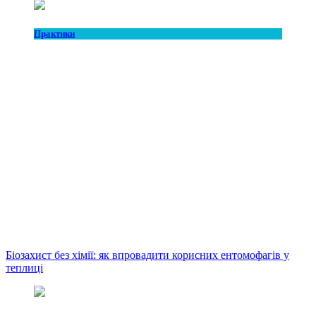
Практики
Біозахист без хімії: як впровадити корисних ентомофагів у
теплиці