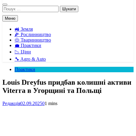
Пошук:
Меню
🚜 Земля
🌽 Рослинництво
🐽 Тваринництво
💼 Практики
📉 Ціни
🔧 Agro & Auto
Практики
Louis Dreyfus придбав колишні активи
Viterra в Угорщині та Польщі
Редакція
02.09.2025
0
1 mins
Facebook
Telegram