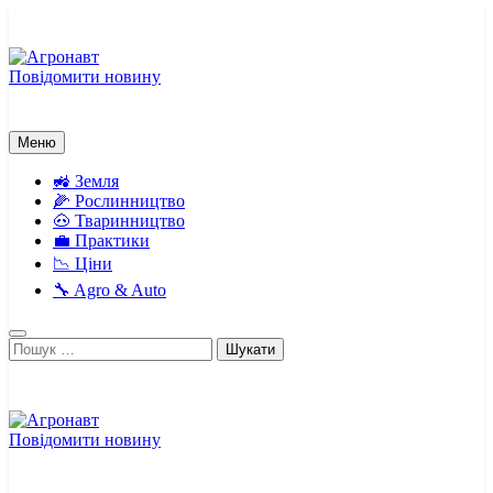
Перейти
до
вмісту
Повідомити новину
Агронавт
Новини українського агробізнесу
Меню
🚜 Земля
🌽 Рослинництво
🐽 Тваринництво
💼 Практики
📉 Ціни
🔧 Agro & Auto
Пошук:
Повідомити новину
Агронавт
Новини українського агробізнесу