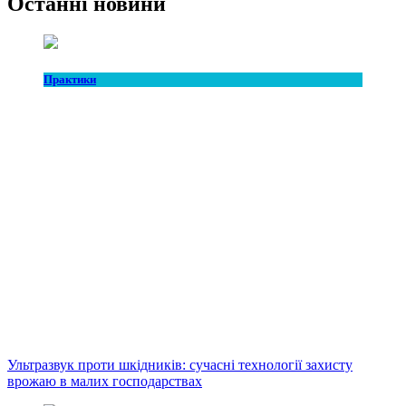
Останні новини
Практики
Ультразвук проти шкідників: сучасні технології захисту
врожаю в малих господарствах