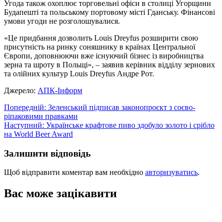
Угода також охоплює торговельні офіси в столиці Угорщини
Будапешті та польському портовому місті Гданську. Фінансові
умови угоди не розголошувалися.
«Це придбання дозволить Louis Dreyfus розширити свою
присутність на ринку соняшнику в країнах Центральної
Європи, доповнюючи вже існуючий бізнес із виробництва
зерна та шроту в Польщі», – заявив керівник відділу зернових
та олійних культур Louis Dreyfus Андре Рот.
Джерело:
АПК-Інформ
Навігація
Попередній:
Зеленський підписав законопроєкт з соєво-
ріпаковими правками
записів
Наступний:
Українське крафтове пиво здобуло золото і срібло
на World Beer Award
Залишити відповідь
Щоб відправити коментар вам необхідно
авторизуватись
.
Вас може зацікавити