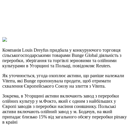
Viber
X
Copy
Link
Print
Компанія Louis Dreyfus придбала у конкуруючого торговця
сільськогосподарськими товарами Bunge Global
діяльність з
переробки, зберігання та торгівлі зерновими та олійними
культурами в Угорщині та Польщі, повідомляє Reuters.
Як уточнюється, угода охоплює активи, що раніше належали
Viterra, які Bunge пропонувала продати, щоб отримати
схвалення Європейського Союзу на злиття з Viterra.
Зокрема, в Угорщині активи включають завод з переробки
олійних культур у м.Фокто, який є одним з найбільших у
Європі заводів з переробки насіння соняшнику. Польські
активи включають олійний завод у м. Бодачув, на який
припадає близько 15% від загального обсягу переробки ріпаку
в країні