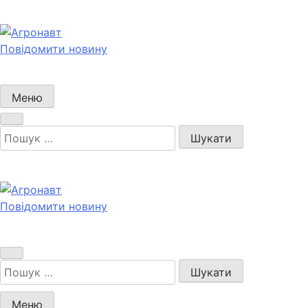
Перейти
до
вмісту
Повідомити новину
Агронавт
Новини українського агробізнесу
Меню
Пошук:
Повідомити новину
Агронавт
Новини українського агробізнесу
Пошук:
Меню