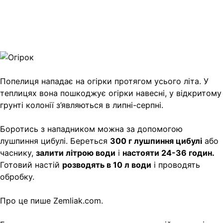
Viber
X
Copy
Link
Print
Попелиця нападає на огірки протягом усього літа. У
теплицях вона пошкоджує огірки навесні, у
відкритому
грунті колонії з’являються в липні-серпні.
Боротись з нападником можна за допомогою
лушпиння цибулі. Береться
300 г лушпиння цибулі
або
часнику,
залити літрою води
і
настояти 24-36 годин.
Готовий настій
розводять в 10 л води
і проводять
обробку.
Про це пише Zemliak.com.