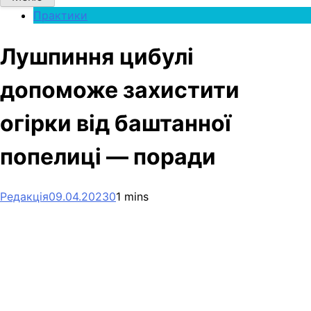
Практики
Лушпиння цибулі
допоможе захистити
огірки від баштанної
попелиці — поради
Редакція
09.04.2023
0
1 mins
Facebook
Telegram