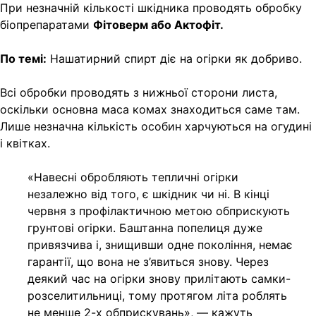
При незначній кількості шкідника проводять обробку
біопрепаратами
Фітоверм або Актофіт.
По темі:
Нашатирний спирт діє на огірки як добриво.
Всі обробки проводять з нижньої сторони листа,
оскільки основна маса комах знаходиться саме там.
Лише незначна кількість особин харчуються на огудині
і квітках.
«Навесні обробляють тепличні огірки
незалежно від того, є шкідник чи ні. В кінці
червня з профілактичною метою обприскують
грунтові огірки. Баштанна попелиця дуже
привязчива і, знищивши одне покоління, немає
гарантії, що вона не з’явиться знову. Через
деякий час на огірки знову прилітають самки-
розселитильниці, тому протягом літа роблять
не менше 2-х обприскувань», — кажуть