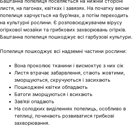
Баштанна попелиця поселяється на нижній стороні
листя, на пагонах, квітках і завязях. На початку весни
попелиця харчується на бур’янах, а потім переходить
на культурні рослини. Є розповсюджувачем вірусу
огіркової мозаїки та грибкових захворювань огірків.
Баштанна попелиця пошкоджує всі гарбузові культури.
Попелиця пошкоджує всі надземні частини рослини:
Вона проколює тканини і висмоктує з них сік
Листя втрачає забарвлення, стають жовтими,
зморщуються, скручуються і засихають
Пошкоджені квітки обпадають
Батоги зморщуються і всихають
Зав’язі опадають
На солодких виділеннях попелиць, особливо в
теплиці, починають розвиватися грибкові
захворювання.