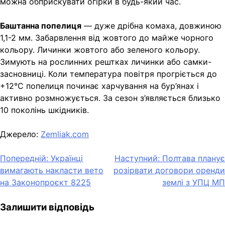
можна обприскувати огірки в будь-який час.
Баштанна попелиця
— дуже дрібна комаха, довжиною
1,1-2 мм. Забарвлення від жовтого до майже чорного
кольору. Личинки жовтого або зеленого кольору.
Зимують на рослинних рештках личинки або самки-
засновниці. Коли температура повітря прогріється до
+12°С попелиця починає харчування на бур’янах і
активно розмножується. За сезон з’являється близько
10 поколінь шкідників.
Джерело:
Zemliak.com
Навігація
Попередній:
Українці
Наступний:
Полтава планує
вимагають накласти вето
розірвати договори оренди
записів
на Законопроєкт 8225
землі з УПЦ МП
Залишити відповідь