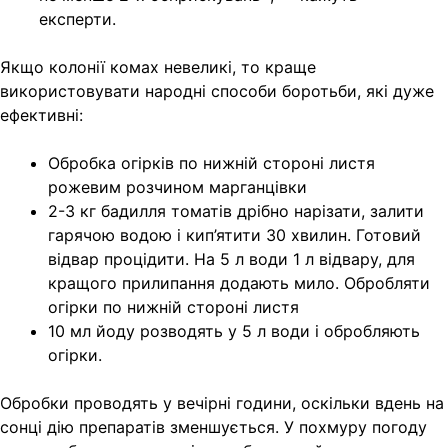
експерти.
Якщо колонії комах невеликі, то краще
використовувати народні способи боротьби, які дуже
ефективні:
Обробка огірків по нижній стороні листя
рожевим розчином марганцівки
2-3 кг бадилля томатів дрібно нарізати, залити
гарячою водою і кип’ятити 30 хвилин. Готовий
відвар процідити. На 5 л води 1 л відвару, для
кращого прилипання додають мило. Обробляти
огірки по нижній стороні листя
10 мл йоду розводять у 5 л води і обробляють
огірки.
Обробки проводять у вечірні години, оскільки вдень на
сонці дію препаратів зменшується. У похмуру погоду