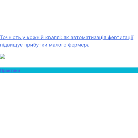
Точність у кожній краплі: як автоматизація фертигації
підвищує прибутки малого фермера
Практики