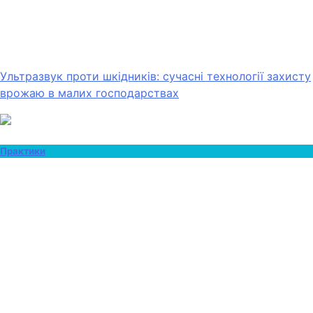
Ультразвук проти шкідників: сучасні технології захисту
врожаю в малих господарствах
Практики