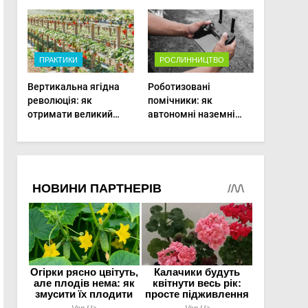
врожаю в малих
господарствах
ПРАКТИКИ
РОСЛИННИЦТВО
Вертикальна ягідна
Роботизовані
революція: як
помічники: як
отримати великий
автономні наземні
врожай на
платформи змінюють
мінімальній площі
догляд за органічними
овочами