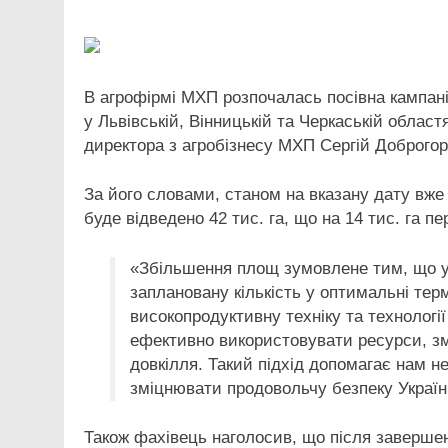
Link
В агрофірмі МХП розпочалась посівна кампані
у Львівській, Вінницькій та Черкаській област
директора з агробізнесу МХП Сергій Доброгор
За його словами, станом на вказану дату вже 
буде відведено 42 тис. га, що на 14 тис. га 
«Збільшення площ зумовлене тим, що у 
заплановану кількість у оптимальні те
високопродуктивну техніку та технолог
ефективно використовувати ресурси, з
довкілля. Такий підхід допомагає нам н
зміцнювати продовольчу безпеку Україн
Також фахівець наголосив, що після завершенн