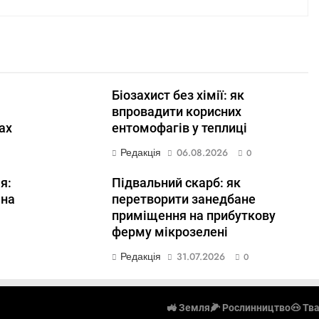
Біозахист без хімії: як
впровадити корисних
ах
ентомофагів у теплиці
Редакція
06.08.2026
0
я:
Підвальний скарб: як
 на
перетворити занедбане
приміщення на прибуткову
ферму мікрозелені
Редакція
31.07.2026
0
🚜 Земля
🌽 Рослинництво
🐽 Тв