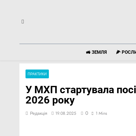
Перейти
до
вмісту
🚜 ЗЕМЛЯ
🌽 РОС
ПРАКТИКИ
У МХП стартувала посі
2026 року
0
Редакція
19.08.2025
1 Mins
Facebook
Telegram
Viber
X
Copy
Print