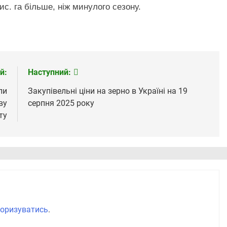
тис. га більше, ніж минулого сезону.
й:
Наступний:
ли
Закупівельні ціни на зерно в Україні на 19
ву
серпня 2025 року
ту
оризуватись
.