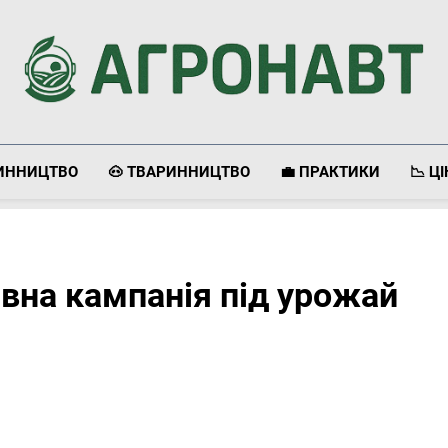
Агронавт
Новини Українського Агробізнесу
ЛИННИЦТВО
🐽 ТВАРИННИЦТВО
💼 ПРАКТИКИ
📉 Ц
вна кампанія під урожай