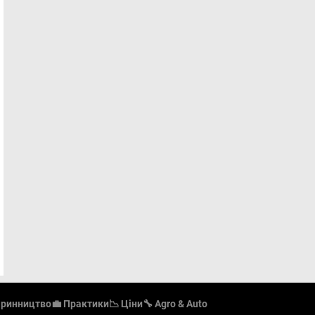
аринництво
💼 Практики
📉 Ціни
🔧 Agro & Auto