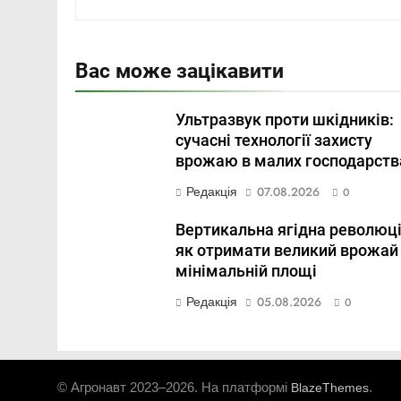
Вас може зацікавити
Ультразвук проти шкідників:
сучасні технології захисту
врожаю в малих господарств
Редакція
07.08.2026
0
Вертикальна ягідна революці
як отримати великий врожай
мінімальній площі
Редакція
05.08.2026
0
© Агронавт 2023–2026. На платформі
.
BlazeThemes