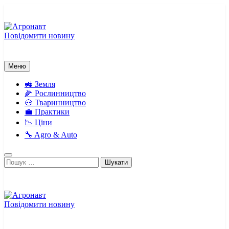
Перейти
до
вмісту
Повідомити новину
Агронавт
Новини українського агробізнесу
Меню
🚜 Земля
🌽 Рослинництво
🐽 Тваринництво
💼 Практики
📉 Ціни
🔧 Agro & Auto
Пошук:
Повідомити новину
Агронавт
Новини українського агробізнесу