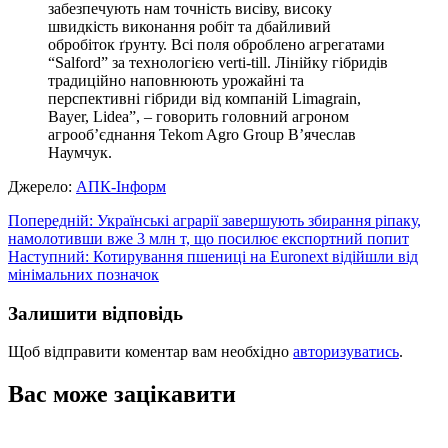
забезпечують нам точність висіву, високу
швидкість виконання робіт та дбайливий
обробіток ґрунту. Всі поля оброблено агрегатами
“Salford” за технологією verti-till. Лінійку гібридів
традиційно наповнюють урожайні та
перспективні гібриди від компаній Limagrain,
Bayer, Lidea”, – говорить головний агроном
агрооб’єднання Tekom Agro Group В’ячеслав
Наумчук.
Джерело:
АПК-Інформ
Навігація
Попередній:
Українські аграрії завершують збирання ріпаку,
намолотивши вже 3 млн т, що посилює експортний попит
записів
Наступний:
Котирування пшениці на Euronext відійшли від
мінімальних позначок
Залишити відповідь
Щоб відправити коментар вам необхідно
авторизуватись
.
Вас може зацікавити