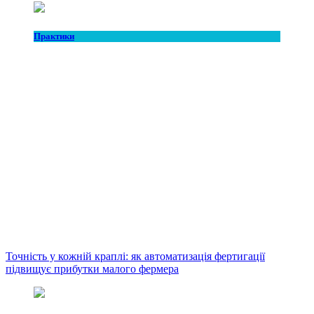
Практики
Точність у кожній краплі: як автоматизація фертигації
підвищує прибутки малого фермера