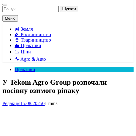
Пошук:
Меню
🚜 Земля
🌽 Рослинництво
🐽 Тваринництво
💼 Практики
📉 Ціни
🔧 Agro & Auto
Практики
У Tekom Agro Group розпочали
посівну озимого ріпаку
Редакція
15.08.2025
0
1 mins
Facebook
Telegram