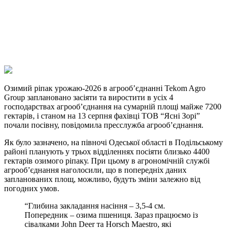
Viber
X
Copy
Link
Print
Озимий ріпак урожаю-2026 в агрооб’єднанні Tekom Agro
Group заплановано засіяти та виростити в усіх
4
господарствах агрооб’єднання на сумарній площі майже 7200
гектарів, і станом на 13 серпня фахівці ТОВ “Ясні Зорі”
почали посівну, повідомила пресслужба агрооб’єднання.
Як було зазначено, на півночі Одеської області в Подільському
районі планують у трьох відділеннях посіяти близько 4400
гектарів озимого ріпаку. При цьому в агрономічній службі
агрооб’єднання наголосили, що в попередніх даних
запланованих площ, можливо, будуть зміни залежно від
погодних умов.
“Глибина закладання насіння – 3,5-4 см.
Попередник – озима пшениця. Зараз працюємо із
сівалками John Deer та Horsch Mаestro, які