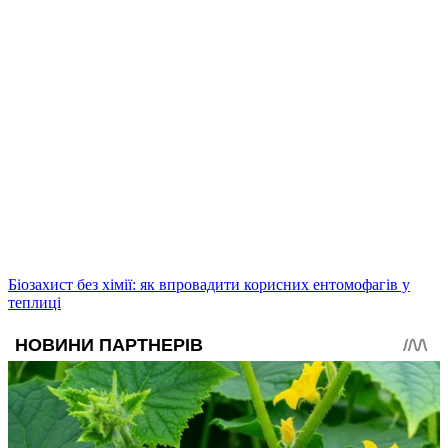
Біозахист без хімії: як впровадити корисних ентомофагів у
теплиці