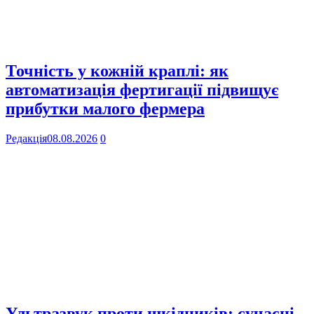
Точність у кожній краплі: як
автоматизація фертигації підвищує
прибутки малого фермера
Редакція
08.08.2026
0
Ультразвук проти шкідників: сучасні