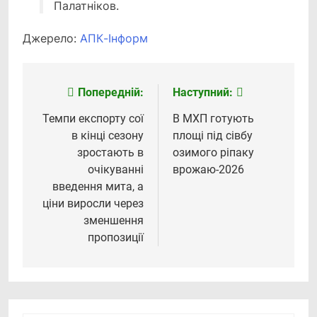
Палатніков.
Джерело:
АПК-Інформ
Попередній:
Наступний:
Навігація
записів
Темпи експорту сої
В МХП готують
в кінці сезону
площі під сівбу
зростають в
озимого ріпаку
очікуванні
врожаю-2026
введення мита, а
ціни виросли через
зменшення
пропозиції