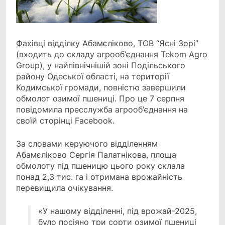
Фахівці відділку Абамєліково, ТОВ “Ясні Зорі”
(входить до складу агрооб’єднання Tekom Agro
Group),
у найпівнічнішій зоні Подільського
району Одеської області, на території
Кодимської громади, повністю завершили
обмолот озимої пшениці. Про це 7 серпня
повідомила пресслужба агрооб’єднання на
своїй сторінці Facebook.
За словами керуючого відділенням
Абамєліково Сергія Палатнікова, площа
обмолоту під пшеницю цього року склала
понад 2,3 тис. га і отримана врожайність
перевищила очікування.
«У нашому відділенні, під врожай-2025,
було посіяно три сорти озимої пшениці