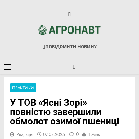
Перейти
до
вмісту
Агронавт
Новини Українського Агробізнесу
ПОВІДОМИТИ НОВИНУ
ПРАКТИКИ
У ТОВ «Ясні Зорі»
повністю завершили
обмолот озимої пшениці
0
Редакція
07.08.2025
1 Mins