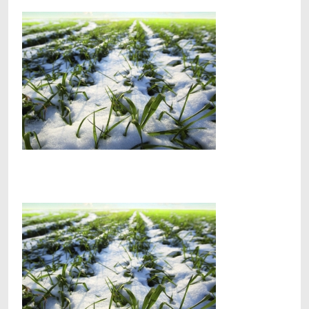
Facebook
Telegram
Viber
X
Copy
Print
Link