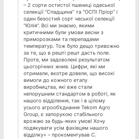
– 2 сорти остистої пшениці одеської
селекції “Спадщина” та “ОСПІ Пріор” і
один безостий сорт чеської селекції
“Юлія”. Всі ми знаємо, якими
критичними були умови весни з
приморозками та перепадами
температур. Тож було дещо тривожно
за те, що в решті решт дасть поле.
Проте, ми задоволені результатом
цьогорічних жнив. Цифри, які ми
отримали, вкотре довели, що високі
вимоги до кожного етапу
виробництва, які вже стали
непорушним стандартом в роботі, як
нашого відділення, так і в цілому
усього агрооб’єднання Tekom Agro
Group, є запорукою стабільного
врожаю за будь-яких умов! Хочу
подякувати усім фахівцям нашого
відділку» – прокоментував С.