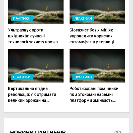
ПРАКТИКИ
ПРАКТИКИ
Ультразвук проти
Біозахист без хімії: як
шкідників: сучасні
впровадити корисних
технології захисту врожаю
ентомофагів у теплиці
в малих господарствах
ПРАКТИКИ
ПРАКТИКИ
Вертикальна ягідна
Роботизовані помічники:
революція: як отримати
як автономні наземні
великий врожай на
платформи змінюють
мінімальній площі
догляд за органічними
овочами