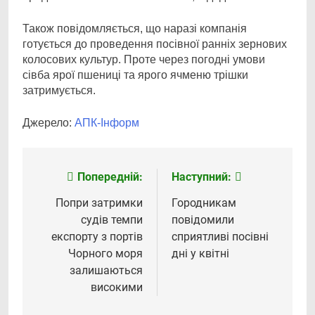
Також повідомляється, що наразі компанія
готується до проведення посівної ранніх зернових
колосових культур. Проте через погодні умови
сівба ярої пшениці та ярого ячменю трішки
затримується.
Джерело:
АПК-Інформ
Попередній:
Наступний:
Навігація
записів
Попри затримки
Городникам
судів темпи
повідомили
експорту з портів
сприятливі посівні
Чорного моря
дні у квітні
залишаються
високими