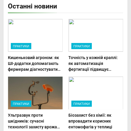
Останні новини
ПРАКТИКИ
ПРАКТИКИ
Кишеньковий агроном: як
Точність у кожній краплі:
ШІ-додатки допомагають
як автоматизація
фермерам діагностувати
фертигації підвищує
хвороби рослин миттєво
прибутки малого фермера
ПРАКТИКИ
ПРАКТИКИ
Ультразвук проти
Біозахист без хімії: як
шкідників: сучасні
впровадити корисних
технології захисту врожаю
ентомофагів у теплиці