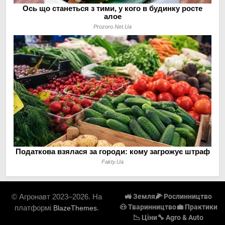
© Агронавт 2023–2026. На
🚜 Земля
🌽 Рослинництво
🐽 Тваринництво
💼 Практики
платформі
.
BlazeThemes
📉 Ціни
🔧 Agro & Auto