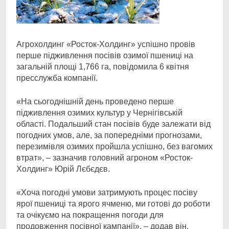
Агрохолдинг «Росток-Холдинг» успішно провів
перше підживлення посівів озимої пшениці
на
загальній площі 1,766 га, повідомила 6 квітня
пресслужба компанії.
«На сьогоднішній день проведено перше
підживлення озимих культур у Чернігівській
області. Подальший стан посівів буде залежати від
погодних умов, але, за попередніми прогнозами,
перезимівля озимих пройшла успішно, без вагомих
втрат», – зазначив головний агроном «Росток-
Холдинг» Юрій Лєбєдєв.
«Хоча погодні умови затримують процес посіву
ярої пшениці та ярого ячменю, ми готові до роботи
та очікуємо на покращення погоди для
продовження посівної кампанії», – додав він.