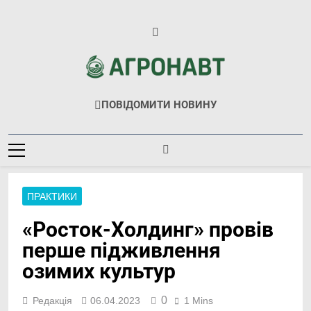
Перейти
до
вмісту
Агронавт
Новини Українського Агробізнесу
ПОВІДОМИТИ НОВИНУ
ПРАКТИКИ
«Росток-Холдинг» провів
перше підживлення
озимих культур
0
Редакція
06.04.2023
1 Mins