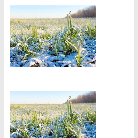
Facebook
Telegram
Viber
X
Copy
Print
Link