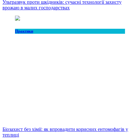
Ультразвук проти шкідників: сучасні технології захисту
врожаю в малих господарствах
Практики
Біозахист без хімії: як впровадити корисних ентомофагів у
теплиці