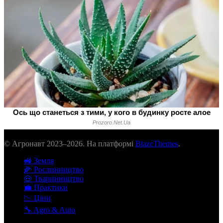
© Агронавт 2023–2026. На платформі
BlazeThemes
.
🚜 Земля
🌽 Рослинництво
🐽 Тваринництво
💼 Практики
📉 Ціни
🔧 Agro & Auto