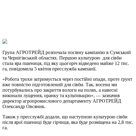
Viber
X
Copy
Link
Print
Група АГРОТРЕЙД розпочала посівну кампанію в Сумський
та Чернігівський областях. Першою
культурою для сівби
стала яра пшениця, під яку цьогоріч відведено майже 12 тис.
га, повідомила 5 квітня пресслужба кампанії.
«Робота трохи затримується через постійні опади, проте ґрунт
вже повністю підготовлений для сівби. Так, восени ми
потурбувались про закриття вологи на полях, а навесні
виконали лущення, оранку та культивацію», — зазначив
директор агропромислового департаменту АГРОТРЕЙД
Олександр Овсяник.
Також у пресслужбі додали, що наступною культурою сівби
після ярої пшениці буде гірчиця, яка буде розміщена на 2,8 тис.
га.