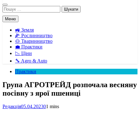
Пошук:
Меню
🚜 Земля
🌽 Рослинництво
🐽 Тваринництво
💼 Практики
📉 Ціни
🔧 Agro & Auto
Практики
Група АГРОТРЕЙД розпочала весняну
посівну з ярої пшениці
Редакція
05.04.2023
0
1 mins
Facebook
Telegram