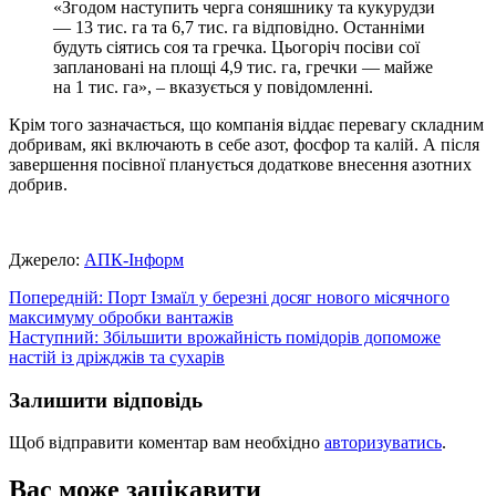
«Згодом наступить черга соняшнику та кукурудзи
— 13 тис. га та 6,7 тис. га відповідно. Останніми
будуть сіятись соя та гречка. Цьогоріч посіви сої
заплановані на площі 4,9 тис. га, гречки — майже
на 1 тис. га», – вказується у повідомленні.
Крім того зазначається, що компанія віддає перевагу складним
добривам, які включають в себе азот, фосфор та калій. А після
завершення посівної планується додаткове внесення азотних
добрив.
Джерело:
АПК-Інформ
Навігація
Попередній:
Порт Ізмаїл у березні досяг нового місячного
максимуму обробки вантажів
записів
Наступний:
Збільшити врожайність помідорів допоможе
настій із дріжджів та сухарів
Залишити відповідь
Щоб відправити коментар вам необхідно
авторизуватись
.
Вас може зацікавити