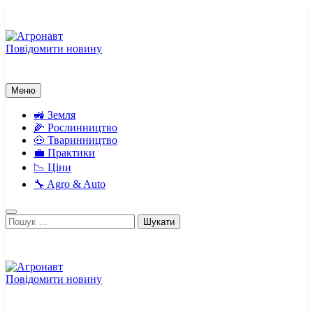
Перейти
до
вмісту
Повідомити новину
Агронавт
Новини українського агробізнесу
Меню
🚜 Земля
🌽 Рослинництво
🐽 Тваринництво
💼 Практики
📉 Ціни
🔧 Agro & Auto
Пошук:
Повідомити новину
Агронавт
Новини українського агробізнесу