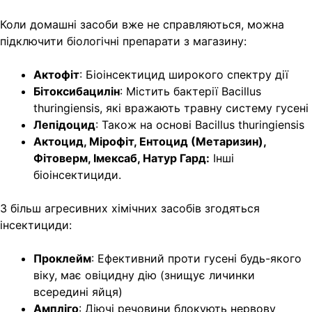
Коли домашні засоби вже не справляються, можна
підключити біологічні препарати з магазину:
Актофіт
: Біоінсектицид широкого спектру дії
Бітоксибацилін
: Містить бактерії Bacillus
thuringiensis, які вражають травну систему гусені
Лепідоцид
: Також на основі Bacillus thuringiensis
Актоцид, Мірофіт, Ентоцид (Метаризин),
Фітоверм, Імексаб, Натур Гард:
Інші
біоінсектициди.
З більш агресивних хімічних засобів згодяться
інсектициди:
Проклейм
: Ефективний проти гусені будь-якого
віку, має овіцидну дію (знищує личинки
всередині яйця)
Ампліго
: Діючі речовини блокують нервову