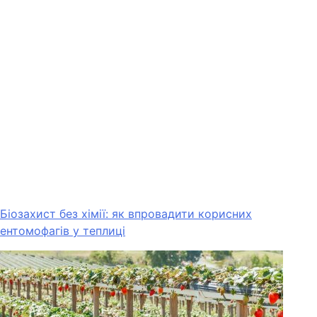
Біозахист без хімії: як впровадити корисних
ентомофагів у теплиці