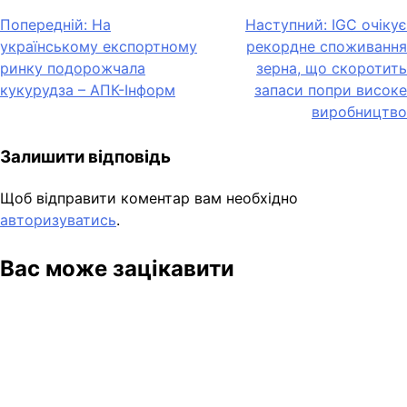
Навігація
Попередній:
На
Наступний:
IGC очікує
українському експортному
рекордне споживання
записів
ринку подорожчала
зерна, що скоротить
кукурудза – АПК-Інформ
запаси попри високе
виробництво
Залишити відповідь
Щоб відправити коментар вам необхідно
авторизуватись
.
Вас може зацікавити