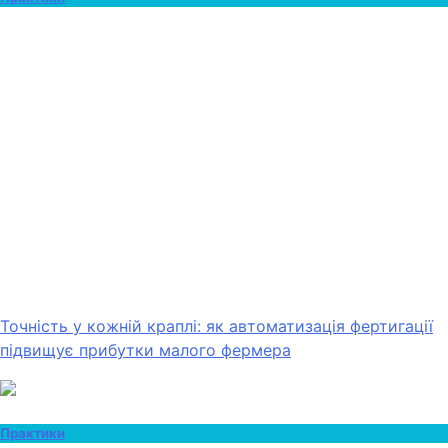
Точність у кожній краплі: як автоматизація фертигації
підвищує прибутки малого фермера
Практики