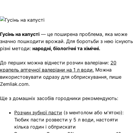
Copy
Link
Print
Гусінь на капусті
— це поширена проблема, яка може
значно пошкодити врожай. Для боротьби
з нею існують
різні методи:
народні, біологічні та хімічні.
До перших можна віднести розчин валеріани:
20
крапель аптечної валеріани на 1 л води.
Можна
використовувати одразу для обприскування, пише
Zemliak.com.
Ще з домашніх засобів городники рекомендують:
Розчин зубної пасти
(з ментолом або м'ятою):
Тюбик пасти розвести у 5 л води, настояти
кілька годин і обприскати