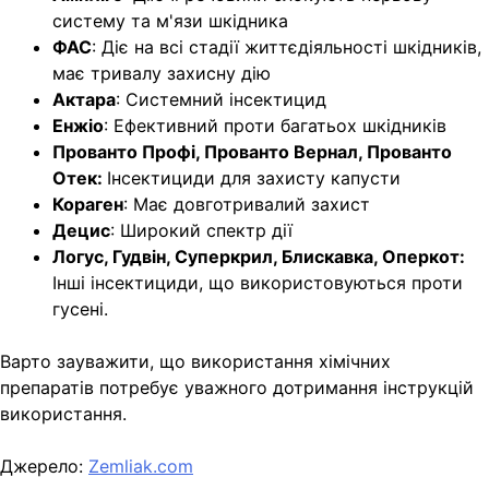
систему та м'язи шкідника
ФАС
: Діє на всі стадії життєдіяльності шкідників,
має тривалу захисну дію
Актара
: Системний інсектицид
Енжіо
: Ефективний проти багатьох шкідників
Прованто Профі, Прованто Вернал, Прованто
Отек:
Інсектициди для захисту капусти
Кораген
: Має довготривалий захист
Децис
: Широкий спектр дії
Логус, Гудвін, Суперкрил, Блискавка, Оперкот:
Інші інсектициди, що використовуються проти
гусені.
Варто зауважити, що використання хімічних
препаратів потребує уважного дотримання інструкцій
використання.
Джерело:
Zemliak.com