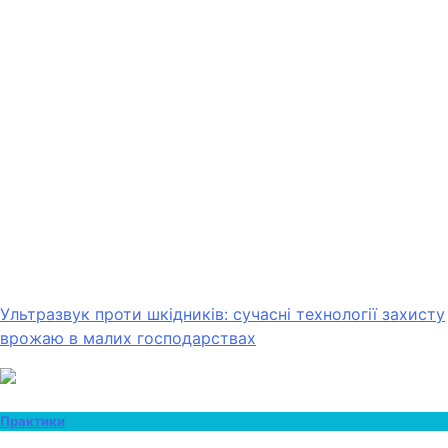
Ультразвук проти шкідників: сучасні технології захисту
врожаю в малих господарствах
Практики