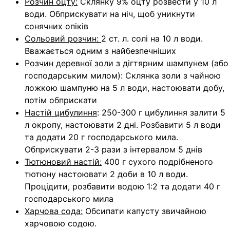
Розчин оцту:
Склянку 9% оцту розвести у 10 л
води. Обприскувати на ніч, щоб уникнути
сонячних опіків
Сольовий розчин:
2 ст. л. солі на 10 л води.
Вважається одним з найбезпечніших
Розчин деревної золи
з дігтярним шампунем (або
господарським милом): Склянка золи з чайною
ложкою шампуню на 5 л води, настоювати добу,
потім обприскати
Настій цибулиння
: 250-300 г цибулиння залити 5
л окропу, настоювати 2 дні. Розбавити 5 л води
та додати 20 г господарського мила.
Обприскувати 2-3 рази з інтервалом 5 днів
Тютюновий настій:
400 г сухого подрібненого
тютюну настоювати 2 доби в 10 л води.
Процідити, розбавити водою 1:2 та додати 40 г
господарського мила
Харчова сода:
Обсипати капусту звичайною
харчовою содою.