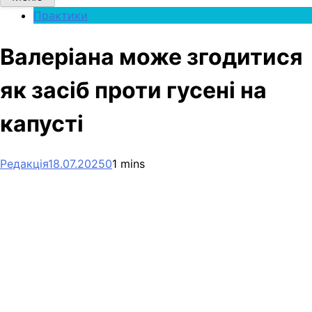
Практики
Валеріана може згодитися
як засіб проти гусені на
капусті
Редакція
18.07.2025
0
1 mins
Facebook
Telegram
Viber
X