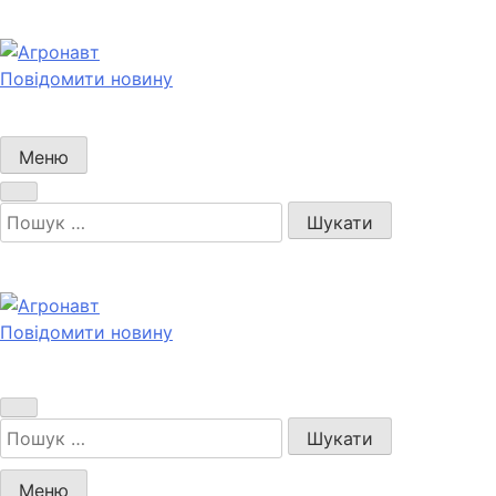
Перейти
до
вмісту
Повідомити новину
Агронавт
Новини українського агробізнесу
Меню
Пошук:
Повідомити новину
Агронавт
Новини українського агробізнесу
Пошук:
Меню