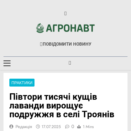
Перейти
до
вмісту
Агронавт
Новини Українського Агробізнесу
ПОВІДОМИТИ НОВИНУ
ПРАКТИКИ
Півтори тисячі кущів
лаванди вирощує
подружжя в селі Троянів
0
Редакція
17.07.2025
1 Mins