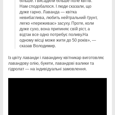
більше. І висадили більше поле квітів.
Нам сподобалося. І люди сказали, що
дуже гарно. Лаванда — квітка
невибаглива, любить нейтральний ґрунт,
легко «переживає» засуху. Проте, коли
дуже сухо, вона припиняє свій ріст, а
відтак все одно потребує поливу.На
одному місці може жити до 50 років», —
сказав Володимир.
Із цвіту лаванди і лавандину квітникар виготовляє
лавандову олію, букети, лавандові валики та
гідролат — на індивідуальні замовлення.