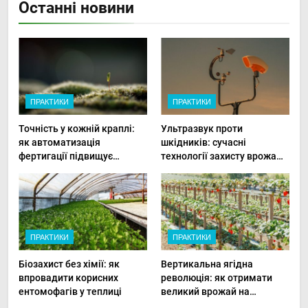
Останні новини
ПРАКТИКИ
ПРАКТИКИ
Точність у кожній краплі:
Ультразвук проти
як автоматизація
шкідників: сучасні
фертигації підвищує
технології захисту врожаю
прибутки малого фермера
в малих господарствах
ПРАКТИКИ
ПРАКТИКИ
Біозахист без хімії: як
Вертикальна ягідна
впровадити корисних
революція: як отримати
ентомофагів у теплиці
великий врожай на
мінімальній площі