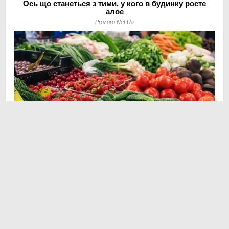
© Агронавт 2023–2026. На
🚜 Земля
🌽 Рослинництво
🐽 Тваринництво
💼 Практики
платформі
.
BlazeThemes
📉 Ціни
🔧 Agro & Auto