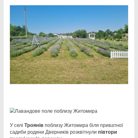
Facebook
Telegram
Viber
X
Copy
Print
Link
У селі
Троянів
поблизу Житомира біля приватної
садиби родини Дверників розквітнули
півтори