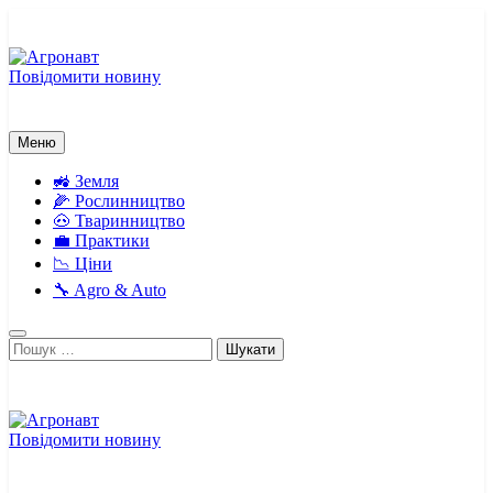
Перейти
до
вмісту
Повідомити новину
Агронавт
Новини українського агробізнесу
Меню
🚜 Земля
🌽 Рослинництво
🐽 Тваринництво
💼 Практики
📉 Ціни
🔧 Agro & Auto
Пошук:
Повідомити новину
Агронавт
Новини українського агробізнесу