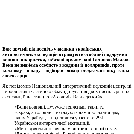
Telegram
Viber
X
Copy
Link
Print
Вже другий рік поспіль учасники українських
антарктичних експедицій отримують особливі
подарунки –
вовняні шкарпетки, зв’язані вручну пані Галиною Малою.
Вона не знайома особисто з жодним із полярників, проте
кожному – в пару – підбирає розмір і додає частинку тепла
свого серця.
Як повідомив Національний антарктичний науковий центр, ці
вироби стали частиною обмундирування двох поспіль річних
експедицій на станцію «Академік Вернадський».
«Вони вовняні, дууууже тепленькі, гарні та
яскраві, а головне – нагадують нам про рідний дім,
нашу Україну», – поділилися учасники 29-ї
Української антарктичної експедиції.
«Ми надзвичайно вдячна майстрині за її роботу. За
15 тисяч кілометрів від Батьківщини, виготовлені