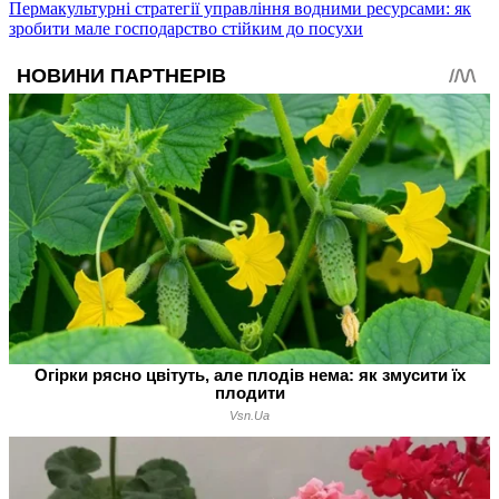
Пермакультурні стратегії управління водними ресурсами: як
зробити мале господарство стійким до посухи