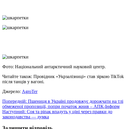
Фото: Національний антарктичний науковий центр.
Читайте також: Провідник «Укрзалізниці» став зіркою TikTok
після танців у вагоні.
Джерело:
АgroTer
Навігація
Попередній:
Пшениця в Україні продовжує дорожчати на тлі
обмеженої пропозиції, попри початок жнив – АПК-Інформ
записів
Наступний:
Соя та ріпак впадуть у ціні через правки до
законодавства — думка
Залишити відповідь