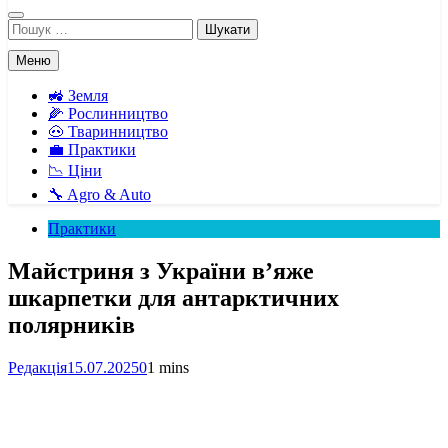
Пошук:
Меню
🚜 Земля
🌽 Рослинництво
🐽 Тваринництво
💼 Практики
📉 Ціни
🔧 Agro & Auto
Практики
Майстриня з України в’яже
шкарпетки для антарктичних
полярників
Редакція
15.07.2025
0
1 mins
Facebook