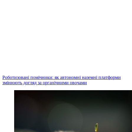
Роботизовані помічники: як автономні наземні платформи
змінюють догляд за органічними овочами