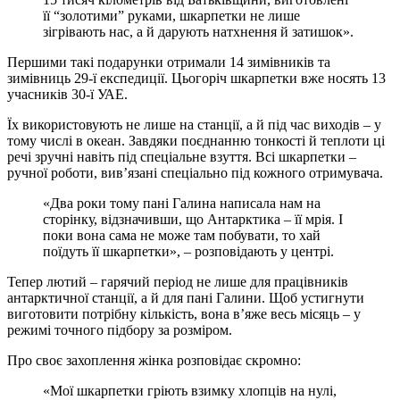
її “золотими” руками, шкарпетки не лише
зігрівають нас, а й дарують натхнення й затишок».
Першими такі подарунки отримали 14 зимівників та
зимівниць 29-ї експедиції. Цьогоріч шкарпетки вже носять 13
учасників 30-ї УАЕ.
Їх використовують не лише на станції, а й під час виходів – у
тому числі в океан. Завдяки поєднанню тонкості й теплоти ці
речі зручні навіть під спеціальне взуття. Всі шкарпетки –
ручної роботи, вив’язані спеціально під кожного отримувача.
«Два роки тому пані Галина написала нам на
сторінку, відзначивши, що Антарктика – її мрія. І
поки вона сама не може там побувати, то хай
поїдуть її шкарпетки», – розповідають у центрі.
Тепер лютий – гарячий період не лише для працівників
антарктичної станції, а й для пані Галини. Щоб устигнути
виготовити потрібну кількість, вона в’яже весь місяць – у
режимі точного підбору за розміром.
Про своє захоплення жінка розповідає скромно:
«Мої шкарпетки гріють взимку хлопців на нулі,