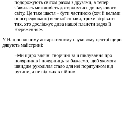
подорожують світом разом з друзями, а тепер
з’явилась можливість доторкнутись до наукового
світу. Це таке щастя – бути частиною (хоч й вельми
опосередковано) великої справи, трохи зігрівати
тих, хто досліджує дива нашої планети задля її
збереження!».
У Національному антарктичному науковому центрі щиро
дякують майстрині:
«Ми щиро вдячні творчині за її піклування про
полярників і полярниць та бажаємо, щоб якомога
швидше рукоділля стало для неї порятунком від
рутини, а не від жахів війни».