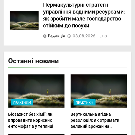
Пермакультурні стратегії
управління водними ресурсами:
як зробити мале господарство
стійким до посухи
Редакція
03.08.2026
0
Останні новини
ПРАКТИКИ
ПРАКТИКИ
Біозахист без хімії: як
Вертикальна ягідна
впровадити корисних
революція: як отримати
ентомофагів у теплиці
великий врожай на
мінімальній площі