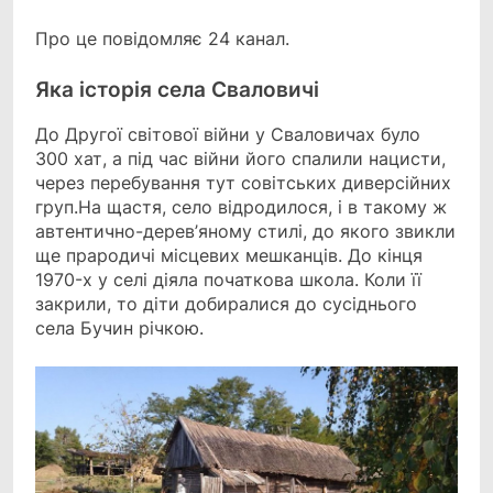
Про це повідомляє 24 канал.
Яка історія села Сваловичі
До Другої світової війни у Сваловичах було
300 хат, а під час війни його спалили нацисти,
через перебування тут совітських диверсійних
груп.На щастя, село відродилося, і в такому ж
автентично-дерев’яному стилі, до якого звикли
ще прародичі місцевих мешканців. До кінця
1970-х у селі діяла початкова школа. Коли її
закрили, то діти добиралися до сусіднього
села Бучин річкою.