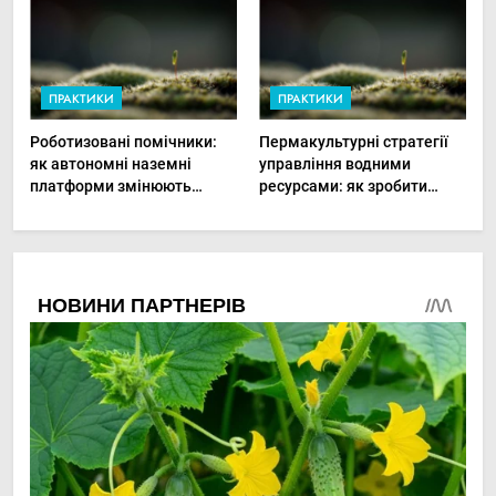
ПРАКТИКИ
ПРАКТИКИ
Роботизовані помічники:
Пермакультурні стратегії
як автономні наземні
управління водними
платформи змінюють
ресурсами: як зробити
догляд за органічними
мале господарство стійким
овочами
до посухи