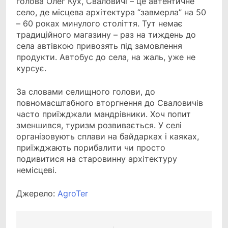
голова Олег Кух, Сваловичі – це автентичне
село, де місцева архітектура “завмерла” на 50
– 60 роках минулого століття. Тут немає
традиційного магазину – раз на тиждень до
села автівкою привозять під замовлення
продукти. Автобус до села, на жаль, уже не
курсує.
За словами селищного голови, до
повномасштабного вторгнення до Сваловичів
часто приїжджали мандрівники. Хоч попит
зменшився, туризм розвивається. У селі
організовують сплави на байдарках і каяках,
приїжджають порибалити чи просто
подивитися на старовинну архітектуру
немісцеві.
Джерело:
АgroTer