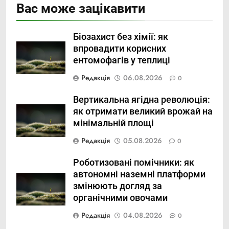
Вас може зацікавити
Біозахист без хімії: як
впровадити корисних
ентомофагів у теплиці
Редакція
06.08.2026
0
Вертикальна ягідна революція:
як отримати великий врожай на
мінімальній площі
Редакція
05.08.2026
0
Роботизовані помічники: як
автономні наземні платформи
змінюють догляд за
органічними овочами
Редакція
04.08.2026
0