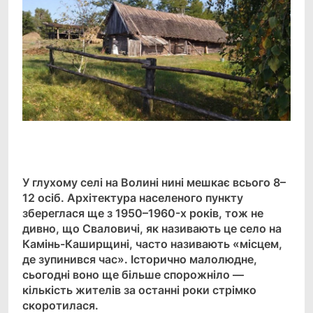
Facebook
Telegram
Viber
X
Copy
Print
Link
У глухому селі на Волині нині мешкає всього 8–
12 осіб. Архітектура населеного пункту
збереглася ще з 1950–1960-х років, тож не
дивно, що Сваловичі, як називають це село на
Камінь-Каширщині, часто називають «місцем,
де зупинився час». Історично малолюдне,
сьогодні воно ще більше спорожніло —
кількість жителів за останні роки стрімко
скоротилася.