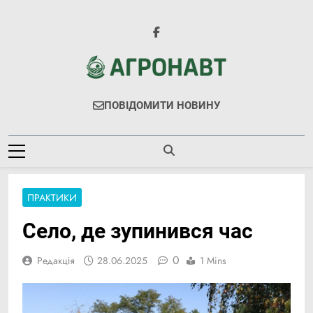
Перейти
до
вмісту
Агронавт
Новини Українського Агробізнесу
ПОВІДОМИТИ НОВИНУ
ПРАКТИКИ
Село, де зупинився час
0
Редакція
28.06.2025
1 Mins