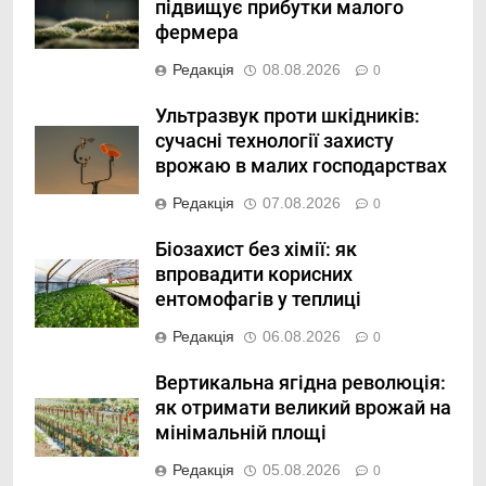
підвищує прибутки малого
фермера
Редакція
08.08.2026
0
Ультразвук проти шкідників:
сучасні технології захисту
врожаю в малих господарствах
Редакція
07.08.2026
0
Біозахист без хімії: як
впровадити корисних
ентомофагів у теплиці
Редакція
06.08.2026
0
Вертикальна ягідна революція:
як отримати великий врожай на
мінімальній площі
Редакція
05.08.2026
0