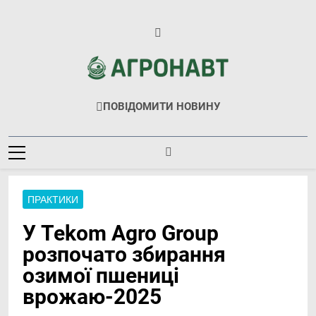
Перейти
до
вмісту
Агронавт
Новини Українського Агробізнесу
ПОВІДОМИТИ НОВИНУ
ПРАКТИКИ
У Tekom Agro Group
розпочато збирання
озимої пшениці
врожаю-2025