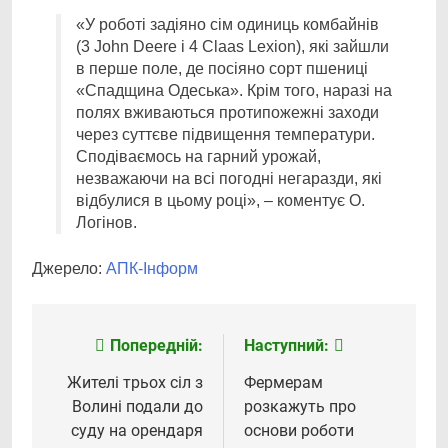
«У роботі задіяно сім одиниць комбайнів
(3 John Deere і 4 Claas Lexion), які зайшли
в перше поле, де посіяно сорт пшениці
«Спадщина Одеська». Крім того, наразі на
полях вживаються протипожежні заходи
через суттєве підвищення температури.
Сподіваємось на гарний урожай,
незважаючи на всі погодні негаразди, які
відбулися в цьому році», – коментує О.
Логінов.
Джерело:
АПК-Інформ
Попередній:
Наступний:
Навігація
записів
Жителі трьох сіл з
Фермерам
Волині подали до
розкажуть про
суду на орендаря
основи роботи