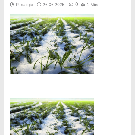
0
Редакція
26.06.2025
1 Mins
Facebook
Telegram
Viber
X
Copy
Print
Link