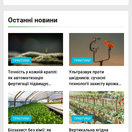
Останні новини
ПРАКТИКИ
ПРАКТИКИ
Точність у кожній краплі:
Ультразвук проти
як автоматизація
шкідників: сучасні
фертигації підвищує
технології захисту врожаю
прибутки малого фермера
в малих господарствах
ПРАКТИКИ
ПРАКТИКИ
Біозахист без хімії: як
Вертикальна ягідна