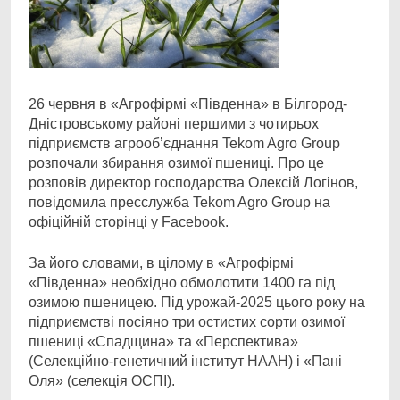
26 червня в «Агрофірмі «Південна» в Білгород-
Дністровському районі першими з
чотирьох
підприємств агрооб’єднання Tekom Agro Group
розпочали збирання озимої пшениці. Про це
розповів директор господарства Олексій Логінов,
повідомила пресслужба Tekom Agro Group на
офіційній сторінці у Facebook.
За його словами, в цілому в «Агрофірмі
«Південна» необхідно обмолотити 1400 га під
озимою пшеницею. Під урожай-2025 цього року на
підприємстві посіяно три остистих сорти озимої
пшениці «Спадщина» та «Перспектива»
(Селекційно-генетичний інститут НААН) і «Пані
Оля» (селекція ОСПІ).