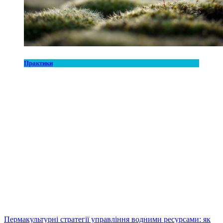
Практики
Пермакультурні стратегії управління водними ресурсами: як