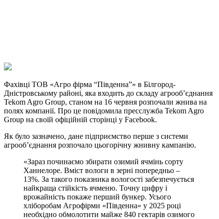
Viber
X
Copy
Link
Print
Фахівці ТОВ «Агро фірма “Південна”» в Білгород-
Дністровському районі, яка входить до
складу агрооб’єднання
Tekom Agro Group, станом на 16 червня розпочали жнива на
полях компанії. Про це повідомила пресслужба Tekom Agro
Group на своїй офіційній сторінці у Facebook.
Як було зазначено, дане підприємство перше з системи
агрооб’єднання розпочало цьогорічну жнивну кампанію.
«Зараз починаємо збирати озимий ячмінь сорту
Ханнелоре. Вміст вологи в зерні попередньо –
13%. За такого показника вологості забезпечується
найкраща стійкість ячменю. Точну цифру і
врожайність покаже перший бункер. Усього
хліборобам Агрофірми «Південна» у 2025 році
необхідно обмолотити майже 840 гектарів озимого