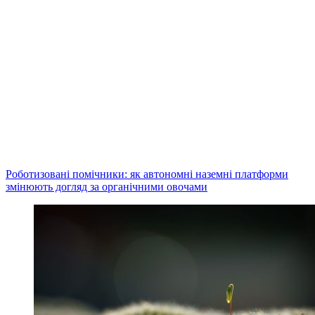
Роботизовані помічники: як автономні наземні платформи
змінюють догляд за органічними овочами