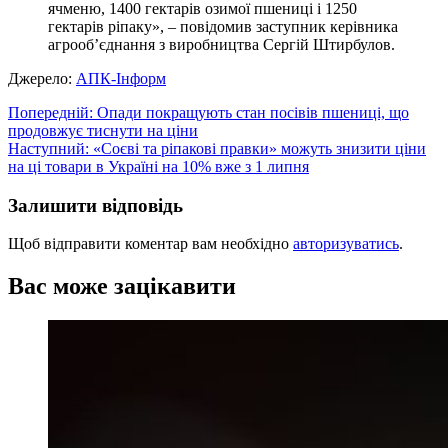
ячменю, 1400 гектарів озимої пшениці і 1250
гектарів ріпаку», – повідомив заступник керівника
агрооб’єднання з виробництва Сергій Штирбулов.
Джерело:
АПК-Інформ
Навігація
Попередній:
Опади покращують стан посівів пшениці, що
продовжує тиснути на ціни
записів
Наступний:
«Соєві та ріпакові правки» можуть знизити ціни
на ці товари в Україні на 10% вже з 1 липня
Залишити відповідь
Щоб відправити коментар вам необхідно
авторизуватись
.
Вас може зацікавити