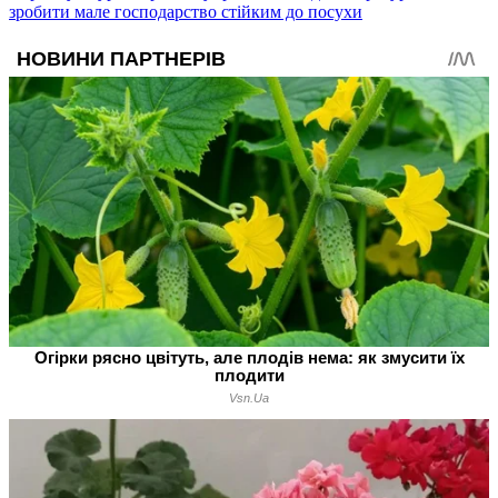
зробити мале господарство стійким до посухи