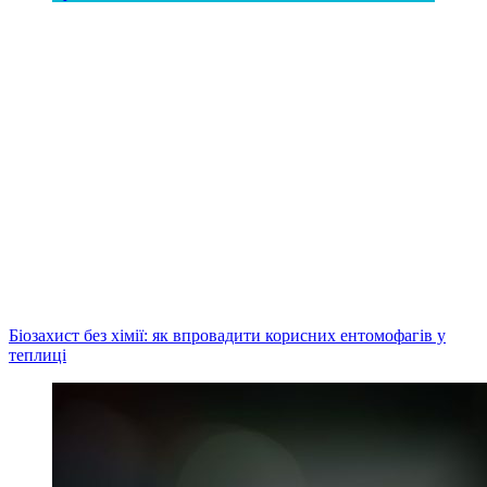
Біозахист без хімії: як впровадити корисних ентомофагів у
теплиці