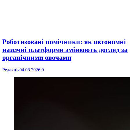
Роботизовані помічники: як автономні
наземні платформи змінюють догляд за
органічними овочами
Редакція
04.08.2026
0