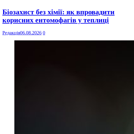
Біозахист без хімії: як впровадити
корисних ентомофагів у теплиці
Редакція
06.08.2026
0