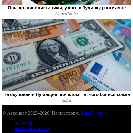
© Агронавт 2023–2026. На платформі
BlazeThemes
.
🚜 Земля
🌽 Рослинництво