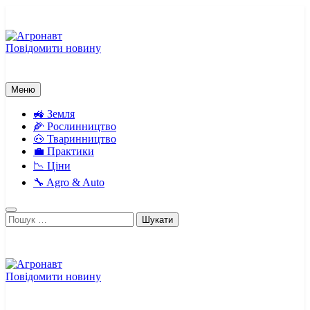
Перейти
до
вмісту
Повідомити новину
Агронавт
Новини українського агробізнесу
Меню
🚜 Земля
🌽 Рослинництво
🐽 Тваринництво
💼 Практики
📉 Ціни
🔧 Agro & Auto
Пошук:
Повідомити новину
Агронавт
Новини українського агробізнесу