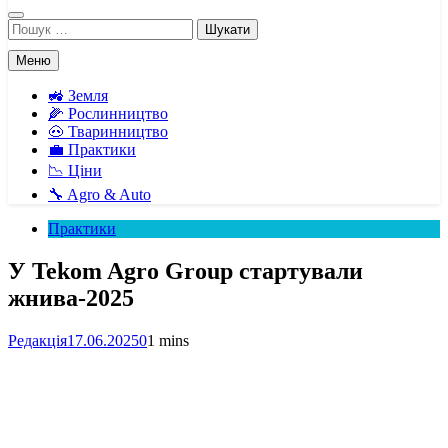
Пошук:
Меню
🚜 Земля
🌽 Рослинництво
🐽 Тваринництво
💼 Практики
📉 Ціни
🔧 Agro & Auto
Практики
У Tekom Agro Group стартували
жнива-2025
Редакція
17.06.2025
0
1 mins
Facebook
Telegram