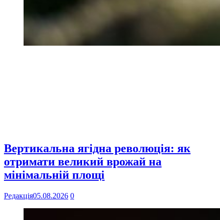
Вертикальна ягідна революція: як
отримати великий врожай на
мінімальній площі
Редакція
05.08.2026
0