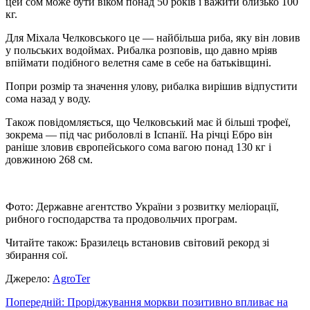
цей сом може бути віком понад 50 років і важити близько 100
кг.
Для Міхала Челковського це — найбільша риба, яку він ловив
у польських водоймах. Рибалка розповів, що давно мріяв
впіймати подібного велетня саме в себе на батьківщині.
Попри розмір та значення улову, рибалка вирішив відпустити
сома назад у воду.
Також повідомляється, що Челковський має й більші трофеї,
зокрема — під час риболовлі в Іспанії. На річці Ебро він
раніше зловив європейського сома вагою понад 130 кг і
довжиною 268 см.
Фото: Державне агентство України з розвитку меліорації,
рибного господарства та продовольчих програм.
Читайте також: Бразилець встановив світовий рекорд зі
збирання сої.
Джерело:
АgroTer
Навігація
Попередній:
Проріджування моркви позитивно впливає на