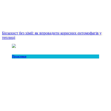
Біозахист без хімії: як впровадити корисних ентомофагів у
теплиці
Практики