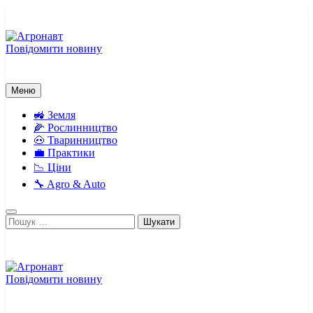
Перейти
до
вмісту
Повідомити новину
Агронавт
Новини українського агробізнесу
Меню
🚜 Земля
🌽 Рослинництво
🐽 Тваринництво
💼 Практики
📉 Ціни
🔧 Agro & Auto
Пошук:
Повідомити новину
Агронавт
Новини українського агробізнесу