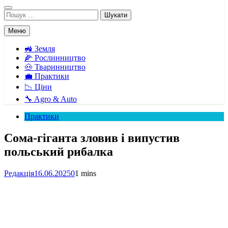
Пошук:
Меню
🚜 Земля
🌽 Рослинництво
🐽 Тваринництво
💼 Практики
📉 Ціни
🔧 Agro & Auto
Практики
Сома-гіганта зловив і випустив
польський рибалка
Редакція
16.06.2025
0
1 mins
Facebook
Telegram