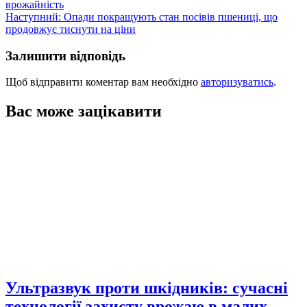
врожайність
записів
Наступний:
Опади покращують стан посівів пшениці, що
продовжує тиснути на ціни
Залишити відповідь
Щоб відправити коментар вам необхідно
авторизуватись
.
Вас може зацікавити
Ультразвук проти шкідників: сучасні
технології захисту врожаю в малих