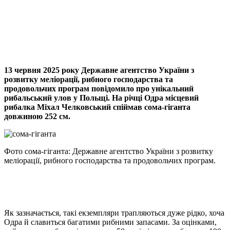
Viber
X
Copy
Link
Print
13 червня 2025 року Державне агентство України з
розвитку меліорації, рибного господарства та
продовольчих програм повідомило про унікальний
рибальський улов у Польщі. На річці Одра місцевий
рибалка Міхал Челковський спіймав сома-гіганта
довжиною 252 см.
Фото сома-гіганта: Державне агентство України з розвитку
меліорації, рибного господарства та продовольчих програм.
Як зазначається, такі екземпляри трапляються дуже рідко, хоча
Одра й славиться багатими рибними запасами. За оцінками,