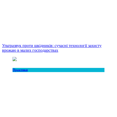
Ультразвук проти шкідників: сучасні технології захисту
врожаю в малих господарствах
Практики