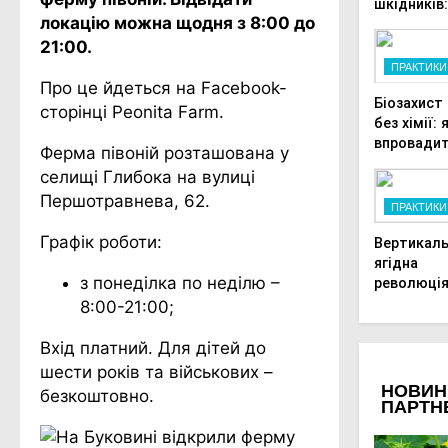
шкідників
локацію
можна щодня з 8:00 до
сучасні
технологі
21:00.
захисту
ПРАКТИКИ
врожаю в
Про це йдеться на Facebook-
Біозахист
малих
сторінці Peonita Farm.
без хімії: 
господарс
впровади
Ферма півоній розташована у
корисних
селищі Глибока на вулиці
ентомофа
Першотравнева, 62.
у теплиці
ПРАКТИКИ
Графік роботи:
Вертикал
ягідна
з понеділка по неділю –
революція
як отрима
8:00-21:00;
великий
врожай на
Вхід платний. Для дітей до
мінімальн
шести років та військових –
площі
безкоштовно.