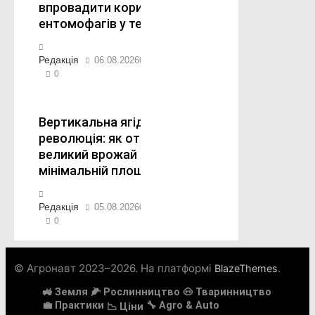
впровадити корисних
ентомофагів у теплиці
Редакція
06.08.2026
07.08.2026
0
Вертикальна ягідна
революція: як отримати
великий врожай на
мінімальній площі
Редакція
05.08.2026
07.08.2026
0
© Агронавт 2023–2026. На платформі
.
BlazeThemes
🚜 Земля
🌽 Рослинництво
🐽 Тваринництво
💼 Практики
🔧 Agro & Auto
📉 Ціни