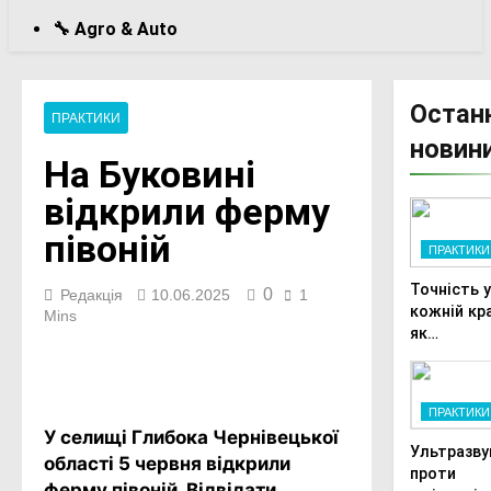
🔧 Agro & Auto
Остан
ПРАКТИКИ
новин
На Буковині
відкрили ферму
півоній
ПРАКТИКИ
Точність 
0
Редакція
10.06.2025
1
кожній кра
Mins
як
автоматиз
Facebook
Telegram
Viber
X
Copy
Print
фертигаці
підвищує
Link
ПРАКТИКИ
прибутки
У селищі Глибока Чернівецької
малого
Ультразву
області 5 червня відкрили
фермера
проти
ферму півоній. Відвідати