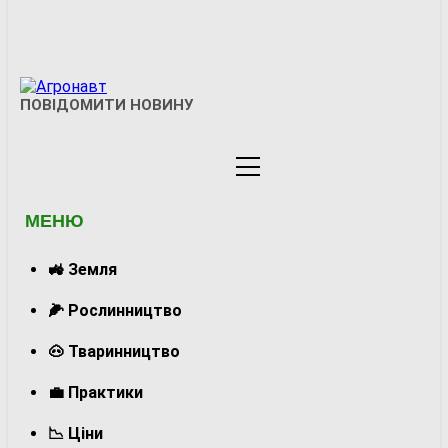
Агронавт
ПОВІДОМИТИ НОВИНУ
Новини Українського Агробізнесу
МЕНЮ
🚜 Земля
🌽 Рослинництво
🐽 Тваринництво
💼 Практики
📉 Ціни